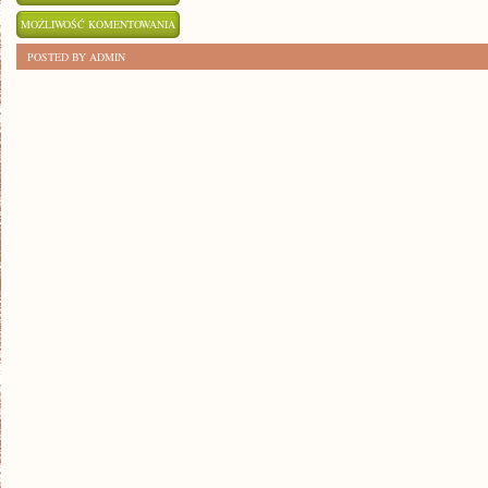
NAJLEPSZE
MOŻLIWOŚĆ KOMENTOWANIA
APKI
ZOSTAŁA WYŁĄCZONA
POSTED BY ADMIN
DLA
KIEROWCÓW:
NAJWAŻNIEJSZE
NARZĘDZIA
NA
DRODZE