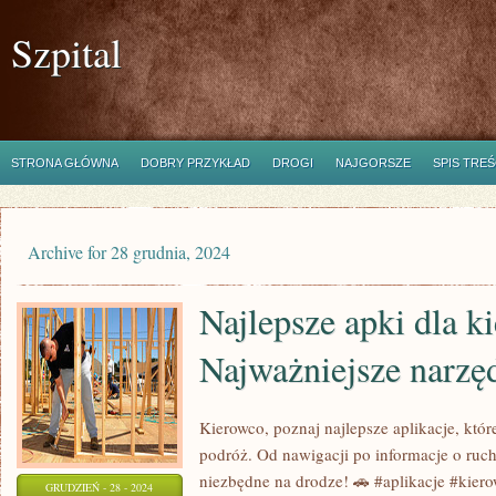
Szpital
STRONA GŁÓWNA
DOBRY PRZYKŁAD
DROGI
NAJGORSZE
SPIS TREŚ
Archive for 28 grudnia, 2024
Najlepsze apki dla 
Najważniejsze narzę
Kierowco, poznaj najlepsze aplikacje, któr
podróż. Od nawigacji po informacje o ruc
niezbędne na drodze! 🚗 #aplikacje #kie
GRUDZIEŃ - 28 - 2024