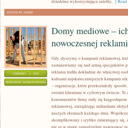
dziedzina wykorzystująca satelity,
[ Read 
ROZWOJU
POSTED BY ADMIN
TECHNOLOGII
Domy mediowe – ich
nowoczesnej reklami
Gdy słyszymy o kampanii reklamowej, któr
zastanawiamy się nad armią specjalistów p
reklama trafiła dokładnie do właściwej o
CZERWIEC - 4 - 2025
kulisami najskuteczniejszych kampanii r
DOMY
MOŻLIWOŚĆ KOMENTOWANIA
– organizacje, które przekształciły sposób
MEDIOWE
ZOSTAŁA WYŁĄCZONA
swoimi klientami w cyfrowym świecie. Te 
–
konsumentów firmy stały się kręgosłupem
ICH
reklamowej, zarządzając miliardami złotych
ROLA
naszych ekranach każdego dnia. Współczes
W
skomplikowany i szybko zmieniający się, 
NOWOCZESNEJ
nie są w stanie samodzielnie nawigować p