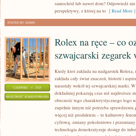
INWESTYCJA
samochód lub nawet dom? Odpowiedź nie j
perspektywy, z której na to
[ Read More ]
POSTED BY ADMIN
Rolex na ręce – co o
szwajcarski zegarek
Kiedy ktoś zakłada na nadgarstek Rolexa, 
zakłada cały świat znaczeń, historii i aspira
narastały wokół tej szwajcarskiej marki. 
CZERWIEC - 4 - 2025
dokładniej pokazują czas niż najdroższe 
ROLEX
MOŻLIWOŚĆ KOMENTOWANIA
obecność tego charakterystycznego logo 
NA
ZOSTAŁA WYŁĄCZONA
zupełnie innym niż potrzeba sprawdzenia g
RĘCE
więcej niż produktem – to kulturowy fenom
–
cyfrową, zmiany pokoleniowe i przemiany
CO
technologia demokratyzuje dostęp do infor
OZNACZA