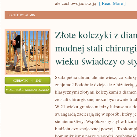
NAJNOWSZE
ale zachowując swoją
[ Read More ]
TRENDY
POSTED BY ADMIN
Złote kolczyki z dia
modnej stali chirurg
wieku świadczy o sty
Szafa pełna ubrań, ale nie wiesz, co założ
CZERWIEC - 4 - 2025
znajomo? Podobnie dzieje się z biżuterią,
ZŁOTE
MOŻLIWOŚĆ KOMENTOWANIA
klasycznymi złotymi kolczykami z diame
KOLCZYKI
ZOSTAŁA WYŁĄCZONA
ze stali chirurgicznej może być równie trudn
Z
W 21 wieku granice między luksusem a dos
DIAMENTAMI
awangardą zacierają się w sposób, który 
–
się niemożliwy. Współczesny styl w biżuteri
CZY
budżetu czy społecznej pozycji. To skomp
komunikujemy nasze wartości, osobowość 
Z