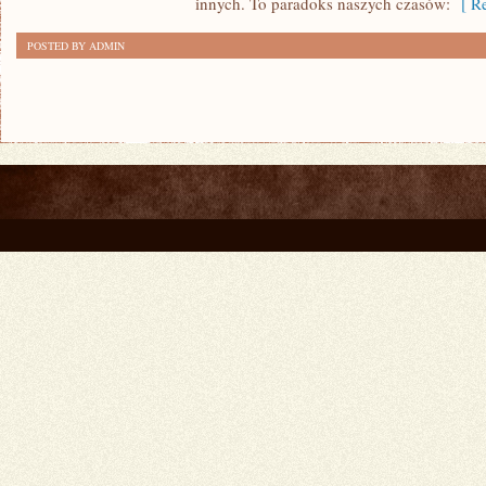
innych. To paradoks naszych czasów:
[ Re
–
DLACZEGO
POSTED BY ADMIN
ŚWIADCZĄ
O
NASZYM
STATUSIE