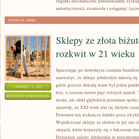
zegarki mechaniczne paradoksalnie zysku
SZWAJCARSKI
autentyczności, rzemiosła i osiągnięć życi
ZEGAREK
POSTED BY ADMIN
W
21
Sklepy ze złota biżut
WIEKU
rozkwit w 21 wieku
Spacerując po dowolnym centrum handlow
zauważyć, że sklepy jubilerskie mnożą się
gdzie jeszcze dekadę temu był jeden punkt
CZERWIEC - 4 - 2025
trzy, a czasem nawet pięć różnych marek.
SKLEPY
MOŻLIWOŚĆ KOMENTOWANIA
moda, ale efekt głębokich przemian społe
ZE
ZOSTAŁA WYŁĄCZONA
sprawiły, że XXI wiek stał się złotym czase
ZŁOTA
Fenomen ten wykracza daleko poza zwykł
BIŻUTERIĄ
Współczesne sklepy ze złotem to już nie c
–
oknach, które kojarzyły się z luksusem d
SKĄD
Dzisiejsze salony jubilerskie to przestronne