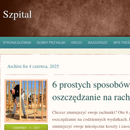
Szpital
STRONA GŁÓWNA
DOBRY PRZYKŁAD
DROGI
NAJGORSZE
SPIS TREŚ
Archive for 4 czerwca, 2025
6 prostych sposobów
oszczędzanie na rac
Chcesz zmniejszyć swoje rachunki? Oto 6
oszczędzanie na codziennych wydatkach. P
zmniejszyć swoje miesięczne koszty i zaos
CZERWIEC - 4 - 2025