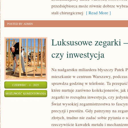
przedsiębiorca może równie dobrze wybrać
MODNEJ
stali chirurgicznej
[ Read More ]
STALI
CHIRURGICZNEJ.
POSTED BY ADMIN
CO
W
Luksusowe zegarki –
21
WIEKU
czy inwestycja
ŚWIADCZY
O
Na nadgarstku miliardera błyszczy Patek Ph
STYLU
mieszkanie w centrum Warszawy, podczas 
W
sprawdza godzinę w telefonie. Ta przepaść
BIŻUTERII
CZERWIEC - 4 - 2025
które nurtuje zarówno kolekcjonerów, jak
LUKSUSOWE
MOŻLIWOŚĆ KOMENTOWANIA
zegarki to rozsądna inwestycja, czy jedy
ZEGARKI
ZOSTAŁA WYŁĄCZONA
Świat wysokiej zegarmistrzostwa to fascyn
–
precyzji i prestiżu. Gdy patrzymy na zegar
EKSTRAWAGANCJA
złotych, trudno nie zadać sobie pytania o s
CZY
rzeczywiście kawałek metalu i mechanizmu