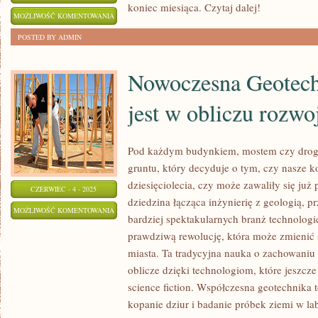
koniec miesiąca. Czytaj dalej!
6
MOŻLIWOŚĆ KOMENTOWANIA
PROSTYCH
ZOSTAŁA WYŁĄCZONA
POSTED BY ADMIN
SPOSOBÓW
NA
Nowoczesna Geotech
OSZCZĘDZANIE
jest w obliczu rozwo
NA
RACHUNKACH
Pod każdym budynkiem, mostem czy drogą 
gruntu, który decyduje o tym, czy nasze k
dziesięciolecia, czy może zawaliły się ju
CZERWIEC - 4 - 2025
dziedzina łącząca inżynierię z geologią, p
NOWOCZESNA
MOŻLIWOŚĆ KOMENTOWANIA
bardziej spektakularnych branż technologic
GEOTECHNIKA
ZOSTAŁA WYŁĄCZONA
prawdziwą rewolucję, która może zmienić
–
miasta. Ta tradycyjna nauka o zachowaniu 
CZYM
oblicze dzięki technologiom, które jeszc
JEST
science fiction. Współczesna geotechnika t
W
kopanie dziur i badanie próbek ziemi w l
OBLICZU