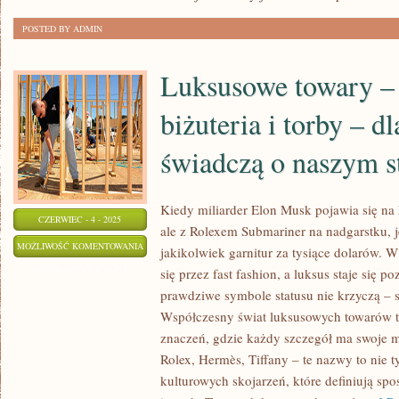
ICH
POSTED BY ADMIN
ROZKWIT
W
Luksusowe towary – 
21
WIEKU
biżuteria i torby – d
świadczą o naszym st
Kiedy miliarder Elon Musk pojawia się na 
CZERWIEC - 4 - 2025
ale z Rolexem Submariner na nadgarstku, 
LUKSUSOWE
MOŻLIWOŚĆ KOMENTOWANIA
jakikolwiek garnitur za tysiące dolarów.
TOWARY
ZOSTAŁA WYŁĄCZONA
się przez fast fashion, a luksus staje się 
–
prawdziwe symbole statusu nie krzyczą – 
ZEGARKI,
Współczesny świat luksusowych towarów 
BIŻUTERIA
znaczeń, gdzie każdy szczegół ma swoje mi
I
Rolex, Hermès, Tiffany – te nazwy to nie t
kulturowych skojarzeń, które definiują spo
TORBY