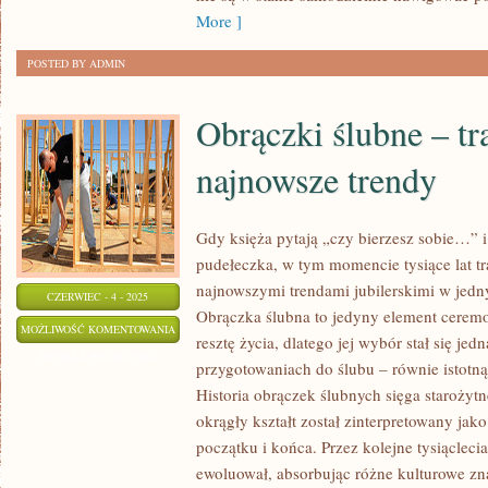
REKLAMIE
More ]
POSTED BY ADMIN
Obrączki ślubne – tr
najnowsze trendy
Gdy księża pytają „czy bierzesz sobie…” 
pudełeczka, w tym momencie tysiące lat tra
najnowszymi trendami jubilerskimi w jed
CZERWIEC - 4 - 2025
Obrączka ślubna to jedyny element ceremon
OBRĄCZKI
MOŻLIWOŚĆ KOMENTOWANIA
resztę życia, dlatego jej wybór stał się je
ŚLUBNE
ZOSTAŁA WYŁĄCZONA
przygotowaniach do ślubu – równie istotną
–
Historia obrączek ślubnych sięga starożyt
TRADYCYJNE
okrągły kształt został zinterpretowany ja
KROJE
początku i końca. Przez kolejne tysiąclec
I
ewoluował, absorbując różne kulturowe zna