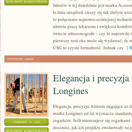
ACUSON
MOŻLIWOŚĆ KOMENTOWANIA
liderów w tej dziedzinie jest marka Acuso
–
ZOSTAŁA WYŁĄCZONA
ta linia urządzeń cieszy się tak dużym uz
NOWOCZESNE
to połączenie najnowocześniejszej technolo
ROZWIĄZANIA
ułatwia pracę lekarzom i zwiększa komfor
W
świecie ultrasonografii – czy to naprawdę
DZIEDZINIE
pierwszy rzut oka może się wydawać, że 
USG
USG to czysta formalność. Jednak czy
[ R
SIMENS
POSTED BY ADMIN
Elegancja i precyzj
Longines
Elegancja, precyzja, historia sięgająca aż
marka Longines od lat wyznacza standard
zegarków. Jeśli interesujesz się zegarkami
CZERWIEC - 8 - 2025
docenisz, jak ich projekty ewoluowały na p
ELEGANCJA
MOŻLIWOŚĆ KOMENTOWANIA