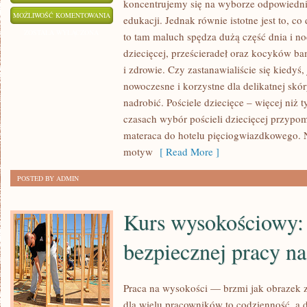
koncentrujemy się na wyborze odpowiedni
WYBIERAJĄC
MOŻLIWOŚĆ KOMENTOWANIA
edukacji. Jednak równie istotne jest to, co
POŚCIEL
ZOSTAŁA WYŁĄCZONA
to tam maluch spędza dużą część dnia i noc
DZIECIĘCĄ
dziecięcej, prześcieradeł oraz kocyków b
–
i zdrowie. Czy zastanawialiście się kiedyś
NAJWAŻNIEJSZE
nowoczesne i korzystne dla delikatnej skóry
ASPEKTY
nadrobić. Pościele dziecięce – więcej niż 
czasach wybór pościeli dziecięcej przypo
DO
materaca do hotelu pięciogwiazdkowego. N
ROZWAŻENIA
motyw
[ Read More ]
POSTED BY ADMIN
Kurs wysokościowy:
bezpiecznej pracy n
Praca na wysokości — brzmi jak obrazek z
dla wielu pracowników to codzienność, 