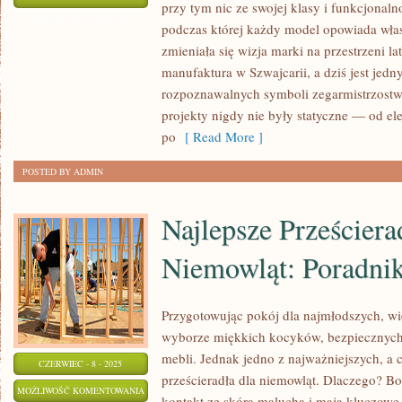
przy tym nic ze swojej klasy i funkcjonaln
I
ZOSTAŁA WYŁĄCZONA
podczas której każdy model opowiada własn
PRECYZJA
zmieniała się wizja marki na przestrzeni l
ZEGARKÓW
manufaktura w Szwajcarii, a dziś jest jedn
LONGINES
rozpoznawalnych symboli zegarmistrzostwa
projekty nigdy nie były statyczne — od e
po
[ Read More ]
POSTED BY ADMIN
Najlepsze Prześciera
Niemowląt: Poradni
Przygotowując pokój dla najmłodszych, wi
wyborze miękkich kocyków, bezpiecznych
mebli. Jednak jedno z najważniejszych, a 
CZERWIEC - 8 - 2025
prześcieradła dla niemowląt. Dlaczego? Bo
NAJLEPSZE
MOŻLIWOŚĆ KOMENTOWANIA
kontakt ze skórą malucha i mają kluczowe