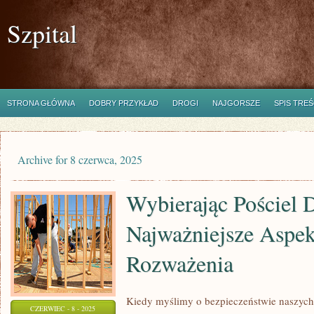
Szpital
STRONA GŁÓWNA
DOBRY PRZYKŁAD
DROGI
NAJGORSZE
SPIS TREŚ
Archive for 8 czerwca, 2025
Wybierając Pościel D
Najważniejsze Aspek
Rozważenia
Kiedy myślimy o bezpieczeństwie naszych
CZERWIEC - 8 - 2025