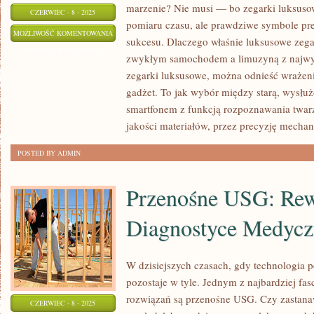
marzenie? Nie musi — bo zegarki luksusow
CZERWIEC - 8 - 2025
pomiaru czasu, ale prawdziwe symbole prest
ZEGARKI
MOŻLIWOŚĆ KOMENTOWANIA
sukcesu. Dlaczego właśnie luksusowe zeg
LUKSUSOWE:
ZOSTAŁA WYŁĄCZONA
zwykłym samochodem a limuzyną z najwyż
SYMBOLE
zegarki luksusowe, można odnieść wrażenie
STATUSU
gadżet. To jak wybór między starą, wysłu
I
smartfonem z funkcją rozpoznawania twarz
WYRAFINOWANEGO
jakości materiałów, przez precyzję mecha
GUSTU
POSTED BY ADMIN
Przenośne USG: Rew
Diagnostyce Medycz
W dzisiejszych czasach, gdy technologia p
pozostaje w tyle. Jednym z najbardziej fa
rozwiązań są przenośne USG. Czy zastanawi
CZERWIEC - 8 - 2025