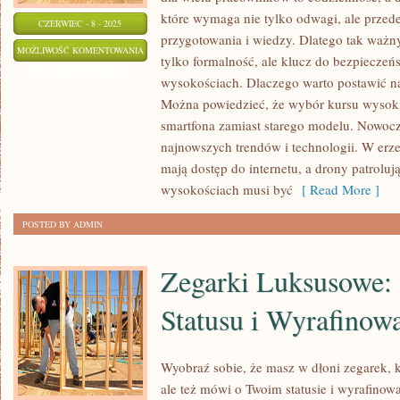
które wymaga nie tylko odwagi, ale prze
CZERWIEC - 8 - 2025
przygotowania i wiedzy. Dlatego tak ważny
KURS
MOŻLIWOŚĆ KOMENTOWANIA
tylko formalność, ale klucz do bezpieczeńs
WYSOKOŚCIOWY:
ZOSTAŁA WYŁĄCZONA
wysokościach. Dlaczego warto postawić n
TWOJA
Można powiedzieć, że wybór kursu wysok
DROGA
smartfona zamiast starego modelu. Nowocz
DO
najnowszych trendów i technologii. W erze
BEZPIECZNEJ
mają dostęp do internetu, a drony patroluj
PRACY
wysokościach musi być
[ Read More ]
NA
POSTED BY ADMIN
WYSOKOŚCIACH
Zegarki Luksusowe:
Statusu i Wyrafinow
Wyobraź sobie, że masz w dłoni zegarek, k
ale też mówi o Twoim statusie i wyrafinow