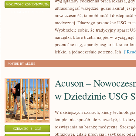
wyglądałaby codzienna praca lekarza, gdy
PRZENOŚNE
MOŻLIWOŚĆ KOMENTOWANIA
ultrasonograf wszędzie, gdzie akurat jest 
USG:
ZOSTAŁA WYŁĄCZONA
nowoczesność, ta mobilność i dostępność 
REWOLUCJA
medycznej. Dlaczego przenośne USG to ta
W
Wyobraźcie sobie, że tradycyjny aparat US
DIAGNOSTYCE
narzędzi, które trzeba najpierw wyciągnąć,
MEDYCZNEJ
przenośne usg, aparaty usg to jak smartfon
lekkie, a jednocześnie potężne. Ich
[ Read
POSTED BY ADMIN
Acuson – Nowoczesn
w Dziedzinie USG 
W dzisiejszych czasach, kiedy technologi
tempie, nie sposób nie zauważyć, jak du
rozwiązania na branżę medyczną. Szczegól
CZERWIEC - 8 - 2025
obrazowej, gdzie precyzja i szybkość odg