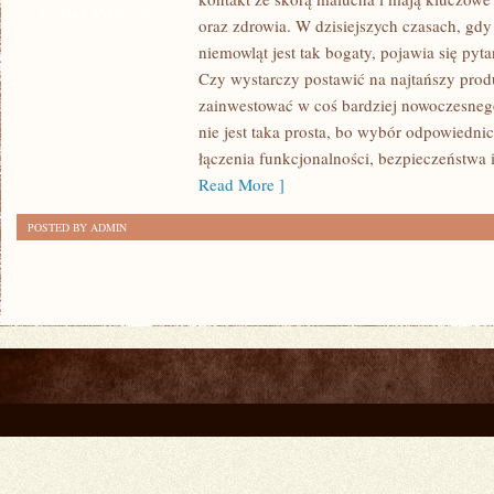
PRZEŚCIERADŁA
ZOSTAŁA WYŁĄCZONA
oraz zdrowia. W dzisiejszych czasach, gdy
DLA
niemowląt jest tak bogaty, pojawia się pyta
NIEMOWLĄT:
Czy wystarczy postawić na najtańszy produ
PORADNIK
zainwestować w coś bardziej nowoczesne
DLA
nie jest taka prosta, bo wybór odpowiednic
RODZICÓW
łączenia funkcjonalności, bezpieczeństwa i
Read More ]
POSTED BY ADMIN