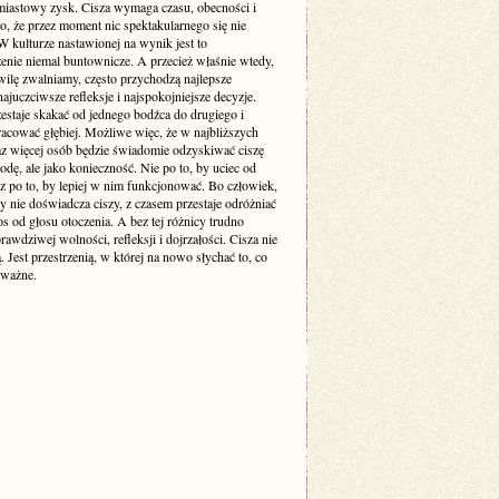
miastowy zysk. Cisza wymaga czasu, obecności i
o, że przez moment nic spektakularnego się nie
 kulturze nastawionej na wynik jest to
enie niemal buntownicze. A przecież właśnie wtedy,
wilę zwalniamy, często przychodzą najlepsze
ajuczciwsze refleksje i najspokojniejsze decyzje.
estaje skakać od jednego bodźca do drugiego i
racować głębiej. Możliwe więc, że w najbliższych
raz więcej osób będzie świadomie odzyskiwać ciszę
odę, ale jako konieczność. Nie po to, by uciec od
cz po to, by lepiej w nim funkcjonować. Bo człowiek,
y nie doświadcza ciszy, z czasem przestaje odróżniać
s od głosu otoczenia. A bez tej różnicy trudno
awdziwej wolności, refleksji i dojrzałości. Cisza nie
ą. Jest przestrzenią, w której na nowo słychać to, co
 ważne.