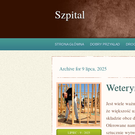
Szpital
STRONA GŁÓWNA
DOBRY PRZYKŁAD
DROG
Archive for 9 lipca, 2025
Weteryn
Jest wiele waż
że większość 
składzie obce 
Oferowane nam 
sztucznie wytw
LIPIEC - 9 - 2025