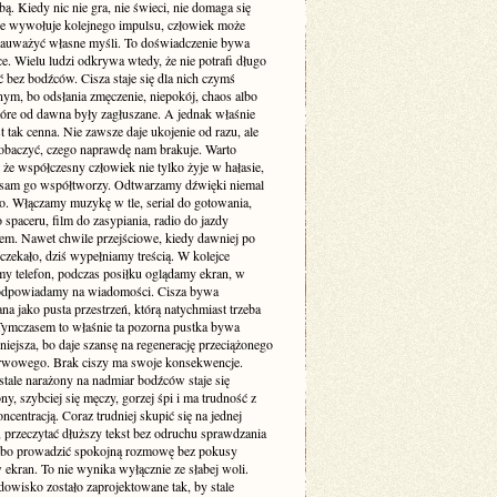
. Kiedy nic nie gra, nie świeci, nie domaga się
 nie wywołuje kolejnego impulsu, człowiek może
zauważyć własne myśli. To doświadczenie bywa
e. Wielu ludzi odkrywa wtedy, że nie potrafi długo
 bez bodźców. Cisza staje się dla nich czymś
ym, bo odsłania zmęczenie, niepokój, chaos albo
tóre od dawna były zagłuszane. A jednak właśnie
st tak cenna. Nie zawsze daje ukojenie od razu, ale
obaczyć, czego naprawdę nam brakuje. Warto
że współczesny człowiek nie tylko żyje w hałasie,
o sam go współtworzy. Odtwarzamy dźwięki niemal
. Włączamy muzykę w tle, serial do gotowania,
 spaceru, film do zasypiania, radio do jazdy
m. Nawet chwile przejściowe, kiedy dawniej po
 czekało, dziś wypełniamy treścią. W kolejce
my telefon, podczas posiłku oglądamy ekran, w
odpowiadamy na wiadomości. Cisza bywa
a jako pusta przestrzeń, którą natychmiast trzeba
 Tymczasem to właśnie ta pozorna pustka bywa
niejsza, bo daje szansę na regenerację przeciążonego
rwowego. Brak ciszy ma swoje konsekwencje.
stale narażony na nadmiar bodźców staje się
ny, szybciej się męczy, gorzej śpi i ma trudność z
ncentracją. Coraz trudniej skupić się na jednej
 przeczytać dłuższy tekst bez odruchu sprawdzania
albo prowadzić spokojną rozmowę bez pokusy
 ekran. To nie wynika wyłącznie ze słabej woli.
dowisko zostało zaprojektowane tak, by stale