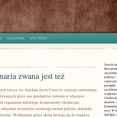
I
NAJGORSZE
SPIS TREŚCI
Jeszcze n
tłem poran
aria zwana jest też
się pomię
podróży i 
często pr
porządek. 
nych rzeczy wy ludzkim życiu Coraz to częściej zauważamy,
się dobre
wyłącznie
używanych przez nas produktów zawiera w własnym
Chodzi te
dla organizmu ludzkiego komponenty chemiczne.
ekranów, 
komentarzy
aktualnie kosmetyki zawierają niemal jedynie składniki
nocy. W ta
orzone. Wchłaniane przez skórę dostają się do wnętrza
dźwięku. 