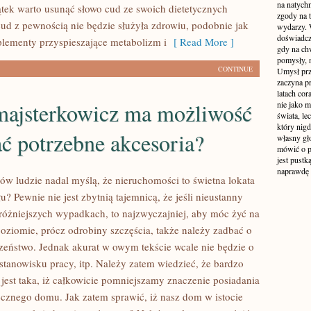
na natych
tek warto usunąć słowo cud ze swoich dietetycznych
zgody na t
cud z pewnością nie będzie służyła zdrowiu, podobnie jak
wydarzy. W
doświadcz
lementy przyspieszające metabolizm i
[ Read More ]
gdy na ch
pomysły, n
CONTINUE
Umysł prz
zaczyna p
latach co
majsterkowicz ma możliwość
nie jako m
świata, le
który nigd
ć potrzebne akcesoria?
własny gło
mówić o pr
jest pustk
naprawdę
ów ludzie nadal myślą, że nieruchomości to świetna lokata
u? Pewnie nie jest zbytnią tajemnicą, że jeśli nieustanny
różniejszych wypadkach, to najzwyczajniej, aby móc żyć na
ziomie, prócz odrobiny szczęścia, także należy zadbać o
zeństwo. Jednak akurat w owym tekście wcale nie będzie o
tanowisku pracy, itp. Należy zatem wiedzieć, że bardzo
 jest taka, iż całkowicie pomniejszamy znaczenie posiadania
znego domu. Jak zatem sprawić, iż nasz dom w istocie