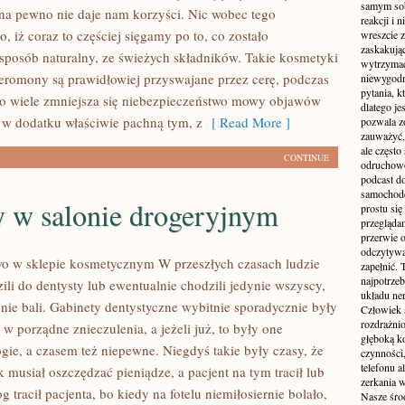
samym sobą
na pewno nie daje nam korzyści. Nic wobec tego
reakcji i
, iż coraz to częściej sięgamy po to, co zostało
wreszcie 
zaskakując
posób naturalny, ze świeżych składników. Takie kosmetyki
wytrzymać
eromony są prawidłowiej przyswajane przez cerę, podczas
niewygodn
pytania, k
 o wiele zmniejsza się niebezpieczeństwo mowy objawów
dlatego je
a w dodatku właściwie pachną tym, z
[ Read More ]
pozwala z
zauważyć, 
ale częst
CONTINUE
odruchowo
podcast do
samochode
 w salonie drogeryjnym
prostu się
przegląda
przerwie 
odczytywan
wo w sklepie kosmetycznym W przeszłych czasach ludzie
zapełnić.
najpotrzeb
ili do dentysty lub ewentualnie chodzili jedynie wszyscy,
układu ne
 nie bali. Gabinety dentystyczne wybitnie sporadycznie były
Człowiek 
rozdrażnio
 porządne znieczulenia, a jeżeli już, to były one
głęboką ko
gie, a czasem też niepewne. Niegdyś takie były czasy, że
czynności,
telefonu 
 musiał oszczędzać pieniądze, a pacjent na tym tracił lub
zerkania w
og tracił pacjenta, bo kiedy na fotelu niemiłosiernie bolało,
Nasze śro