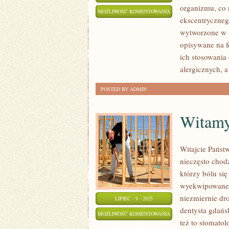
organizmu, co 
WETERYNARIA
MOŻLIWOŚĆ KOMENTOWANIA
ekscentrycznego
ZWANA
ZOSTAŁA WYŁĄCZONA
wytworzone w s
JEST
opisywane na f
TEŻ
ich stosowania
alergicznych, 
POSTED BY ADMIN
Witamy
Witajcie Państ
nieczęsto chodz
którzy bólu się
wyekwipowane w
niezmiernie dro
LIPIEC - 9 - 2025
dentysta gdańsk
WITAMY
MOŻLIWOŚĆ KOMENTOWANIA
też to stomatol
W
ZOSTAŁA WYŁĄCZONA