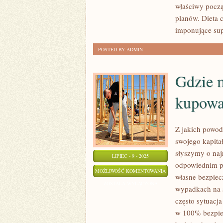
W
właściwy począ
STANIE
planów. Dieta 
ISTNIEĆ
imponujące sup
BEZ
POSTED BY ADMIN
ARTYKUŁÓW
DROGERYJNYCH
Gdzie 
kupowa
Z jakich powod
swojego kapitał
słyszymy o naj
LIPIEC - 9 - 2025
odpowiednim po
GDZIE
MOŻLIWOŚĆ KOMENTOWANIA
własne bezpiec
MAJSTERKOWICZ
ZOSTAŁA WYŁĄCZONA
wypadkach na s
MA
często sytuacja
MOŻLIWOŚĆ
w 100% bezpiec
KUPOWAĆ