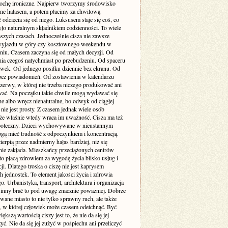
rochę ironiczne. Najpierw tworzymy środowisko
one hałasem, a potem płacimy za chwilową
odcięcia się od niego. Luksusem staje się coś, co
yło naturalnym składnikiem codzienności. To wiele
szych czasach. Jednocześnie cisza nie zawsze
yjazdu w góry czy kosztownego weekendu w
niu. Czasem zaczyna się od małych decyzji. Od
nia czegoś natychmiast po przebudzeniu. Od spaceru
awek. Od jednego posiłku dziennie bez ekranu. Od
bez powiadomień. Od zostawienia w kalendarzu
rzerwy, w której nie trzeba niczego produkować ani
ć. Na początku takie chwile mogą wydawać się
e albo wręcz nienaturalne, bo odwyk od ciągłej
 nie jest prosty. Z czasem jednak wiele osób
że właśnie wtedy wraca im uważność. Cisza ma też
ołeczny. Dzieci wychowywane w nieustannym
gą mieć trudność z odpoczynkiem i koncentracją.
ierpią przez nadmierny hałas bardziej, niż się
ie zakłada. Mieszkańcy przeciążonych centrów
to płacą zdrowiem za wygodę życia blisko usług i
i. Dlatego troska o ciszę nie jest kaprysem
 jednostek. To element jakości życia i zdrowia
o. Urbanistyka, transport, architektura i organizacja
inny brać to pod uwagę znacznie poważniej. Dobrze
wane miasto to nie tylko sprawny ruch, ale także
ń, w której człowiek może czasem odetchnąć. Być
ększą wartością ciszy jest to, że nie da się jej
yć. Nie da się jej zużyć w pośpiechu ani przeliczyć