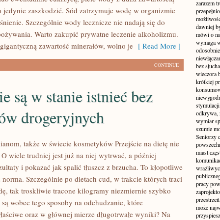
zarazem t
 jedynie zaszkodzić. Sód zatrzymuje wodę w organizmie
przepełni
możliwość 
śnienie. Szczególnie wody lecznicze nie nadają się do
dawniej b
ożywania. Warto zakupić prywatne leczenie alkoholizmu.
mówi o na
wymaga w
gigantyczną zawartość minerałów, wolno je
[ Read More ]
odosobnie
niewłącza
CONTINUE
bez słuch
wieczora 
krótkiej p
ie są w stanie istnieć bez
konsumowa
niewygodn
stymulacji
łów drogeryjnych
odkrywa, 
wymiar sp
szumie mo
Seniorzy c
ianom, także w świecie kosmetyków Przejście na dietę nie
powszechn
miast częs
. O wiele trudniej jest już na niej wytrwać, a później
komunikacj
zultaty i pokazać jak spalić tłuszcz z brzucha. To kłopotliwe
wrażliwych
publiczneg
uż norma. Szczególnie po dietach cud, w trakcie których traci
pracy pow
dę, tak troskliwie tracone kilogramy niezmiernie szybko
zaprojekto
przestrze
 są wobec tego sposoby na odchudzanie, które
może najwi
łaściwe oraz w głównej mierze długotrwałe wyniki? Na
przyspiesz