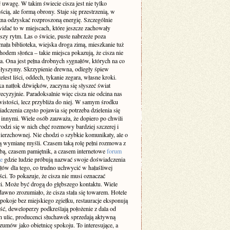
 uwagę. W takim świecie cisza jest nie tylko
cią, ale formą obrony. Staje się przestrzenią, w
żna odzyskać rozproszoną energię. Szczególnie
idać to w miejscach, które jeszcze zachowały
szy rytm. Las o świcie, puste nabrzeże poza
ała biblioteka, wiejska droga zimą, mieszkanie tuż
odem słońca – takie miejsca pokazują, że cisza nie
a. Ona jest pełna drobnych sygnałów, których na co
 słyszymy. Skrzypienie drewna, odległy śpiew
elest liści, oddech, tykanie zegara, własne kroki.
a natłok dźwięków, zaczyna się słyszeć świat
recyzyjnie. Paradoksalnie więc cisza nie odcina nas
istości, lecz przybliża do niej. W samym środku
adczenia często pojawia się potrzeba dzielenia się
z innymi. Wiele osób zauważa, że dopiero po chwili
rodzi się w nich chęć rozmowy bardziej szczerej i
ierzchownej. Nie chodzi o szybkie komunikaty, ale o
 wymianę myśli. Czasem taką rolę pełni rozmowa z
obą, czasem pamiętnik, a czasem internetowe
forum
e
gdzie ludzie próbują nazwać swoje doświadczenia
słów dla tego, co trudno uchwycić w hałaśliwej
ci. To pokazuje, że cisza nie musi oznaczać
i. Może być drogą do głębszego kontaktu. Wiele
dawno zrozumiało, że cisza stała się towarem. Hotele
pokoje bez miejskiego zgiełku, restauracje eksponują
ść, deweloperzy podkreślają położenie z dala od
h ulic, producenci słuchawek sprzedają aktywną
zumów jako obietnicę spokoju. To interesujące, a