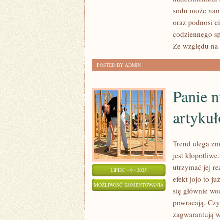
JEST
sodu może nam
oraz podnosi ci
OBIEKTEM
codziennego sp
ZAMIŁOWANIA
Ze względu na 
WIELU
EKSPLORATORÓW
POSTED BY ADMIN
Panie n
artyku
Trend ulega zm
jest kłopotliwe
utrzymać jej re
LIPIEC - 9 - 2025
efekt jojo to j
PANIE
MOŻLIWOŚĆ KOMENTOWANIA
się głównie wo
NIE
ZOSTAŁA WYŁĄCZONA
powracają. Czy
SĄ
zagwarantują w