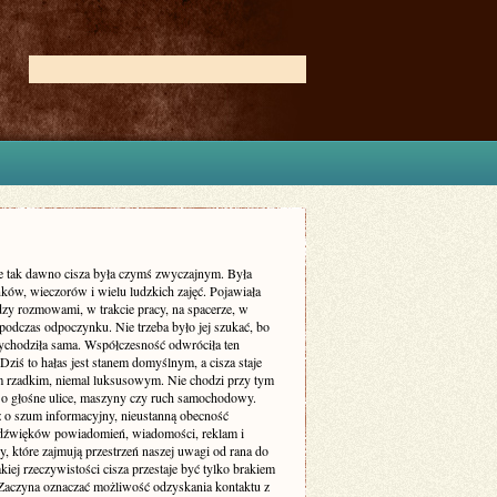
ie tak dawno cisza była czymś zwyczajnym. Była
ków, wieczorów i wielu ludzkich zajęć. Pojawiała
dzy rozmowami, w trakcie pracy, na spacerze, w
podczas odpoczynku. Nie trzeba było jej szukać, bo
zychodziła sama. Współczesność odwróciła ten
Dziś to hałas jest stanem domyślnym, a cisza staje
m rzadkim, niemal luksusowym. Nie chodzi przy tym
 o głośne ulice, maszyny czy ruch samochodowy.
ż o szum informacyjny, nieustanną obecność
dźwięków powiadomień, wiadomości, reklam i
, które zajmują przestrzeń naszej uwagi od rana do
kiej rzeczywistości cisza przestaje być tylko brakiem
Zaczyna oznaczać możliwość odzyskania kontaktu z