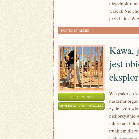
niejednokrotnie
SALONIE
wracał. Nie cho
DROGERYJNYM
przed nim. W 
POSTED BY ADMIN
Kawa, j
jest ob
eksplo
Wszystko co ko
LIPIEC - 9 - 2025
naszemu organ
KAWA,
MOŻLIWOŚĆ KOMENTOWANIA
życie i zdrowie
JAK
ZOSTAŁA WYŁĄCZONA
niekorzystnie 
WSZYSTKIE
fabrykant info
INNE
trunkiem dla w
ARTYKUŁY
nadciśnieniem 