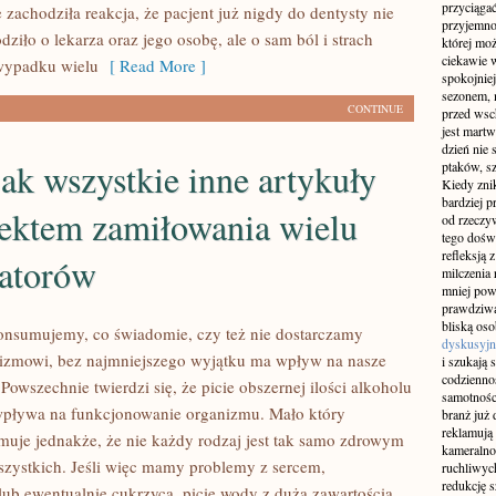
przyciągać
 zachodziła reakcja, że pacjent już nigdy do dentysty nie
przyjemnoś
dziło o lekarza oraz jego osobę, ale o sam ból i strach
której mo
ciekawie w
wypadku wielu
[ Read More ]
spokojniej
sezonem, m
CONTINUE
przed wsch
jest martw
dzień nie
ak wszystkie inne artykuły
ptaków, sz
Kiedy znik
bardziej p
iektem zamiłowania wielu
od rzeczyw
tego doświ
refleksją 
ratorów
milczenia 
mniej pow
prawdziwą
bliską os
nsumujemy, co świadomie, czy też nie dostarczamy
dyskusyjn
izmowi, bez najmniejszego wyjątku ma wpływ na nasze
i szukają 
codziennoś
 Powszechnie twierdzi się, że picie obszernej ilości alkoholu
samotnośc
wpływa na funkcjonowanie organizmu. Mało który
branż już 
reklamują 
rmuje jednakże, że nie każdy rodzaj jest tak samo zdrowym
kameralno
szystkich. Jeśli więc mamy problemy z sercem,
ruchliwyc
redukcję s
lub ewentualnie cukrzycą, picie wody z duża zawartością