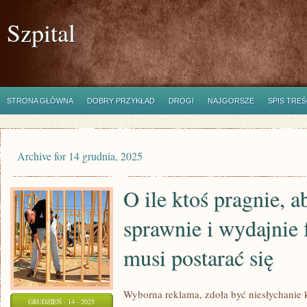
Szpital
STRONA GŁÓWNA
DOBRY PRZYKŁAD
DROGI
NAJGORSZE
SPIS TREŚ
Archive for 14 grudnia, 2025
O ile ktoś pragnie, a
sprawnie i wydajnie
musi postarać się
Wyborna reklama, zdoła być niesłychanie 
GRUDZIEŃ - 14 - 2025