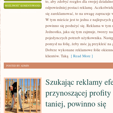
to, aby zdobyć rozgłos dla swojej działaln
O
MOŻLIWOŚĆ KOMENTOWANIA
odpowiedniej postaci reklamę. Aczkolwiek 
ILE
ZOSTAŁA WYŁĄCZONA
się zareklamować, to na uwagę zapracuje 
KTOŚ
W tym mieście jest to jedna z najlepszych 
PRAGNIE,
powinno się posłużyć się. Reklama w tym r
ABY
Jednostka, jaka się tym zajmuje, tworzy n
JEGO
pojedynczych potrzeb użytkownika. Nastę
pomysł na folię, żeby móc ją przykleić na
BIZNES
Dobrze wykonane reklamowe folie okienn
SPRAWNIE
klientów. Taką
[ Read More ]
I
WYDAJNIE
POSTED BY ADMIN
FUNKCJONOWAŁ,
MUSI
Szukając reklamy ef
POSTARAĆ
SIĘ
przynoszącej profity
taniej, powinno się