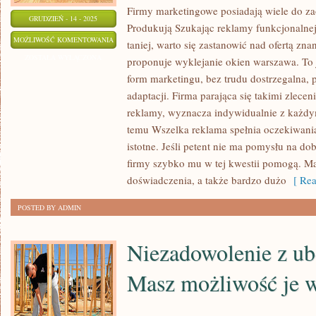
Firmy marketingowe posiadają wiele do za
GRUDZIEŃ - 14 - 2025
Produkują Szukając reklamy funkcjonalnej
SZUKAJĄC
MOŻLIWOŚĆ KOMENTOWANIA
taniej, warto się zastanowić nad ofertą zna
REKLAMY
ZOSTAŁA WYŁĄCZONA
proponuje wyklejanie okien warszawa. To 
EFEKTYWNEJ,
form marketingu, bez trudu dostrzegalna,
PRZYNOSZĄCEJ
adaptacji. Firma parająca się takimi zlecen
PROFITY
reklamy, wyznacza indywidualnie z każdy
I
temu Wszelka reklama spełnia oczekiwania
istotne. Jeśli petent nie ma pomysłu na do
W
firmy szybko mu w tej kwestii pomogą. Maj
MIARĘ
doświadczenia, a także bardzo dużo
[ Rea
TANIEJ,
POWINNO
POSTED BY ADMIN
SIĘ
Niezadowolenie z ub
Masz możliwość je 