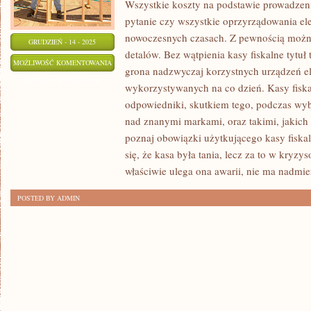
Wszystkie koszty na podstawie prowadzen
pytanie czy wszystkie oprzyrządowania el
nowoczesnych czasach. Z pewnością możn
GRUDZIEŃ - 14 - 2025
detalów. Bez wątpienia kasy fiskalne tytuł t
NIEZADOWOLENIE
MOŻLIWOŚĆ KOMENTOWANIA
grona nadzwyczaj korzystnych urządzeń e
Z
ZOSTAŁA WYŁĄCZONA
wykorzystywanych na co dzień. Kasy fiska
UBEZPIECZENIA?
odpowiedniki, skutkiem tego, podczas wyb
MASZ
nad znanymi markami, oraz takimi, jakich
MOŻLIWOŚĆ
poznaj obowiązki użytkującego kasy fiska
JE
się, że kasa była tania, lecz za to w kryzy
WYPOWIEDZIEĆ
właściwie ulega ona awarii, nie ma nadmie
POSTED BY ADMIN