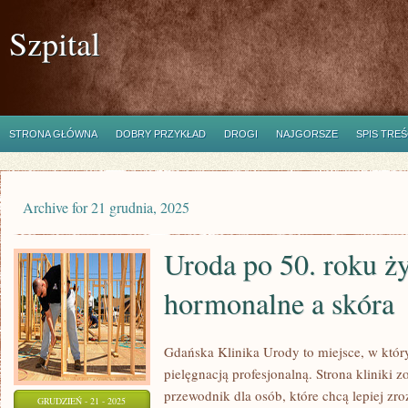
Szpital
STRONA GŁÓWNA
DOBRY PRZYKŁAD
DROGI
NAJGORSZE
SPIS TREŚ
Archive for 21 grudnia, 2025
Uroda po 50. roku ży
hormonalne a skóra
Gdańska Klinika Urody to miejsce, w któr
pielęgnacją profesjonalną. Strona kliniki 
przewodnik dla osób, które chcą lepiej zro
GRUDZIEŃ - 21 - 2025