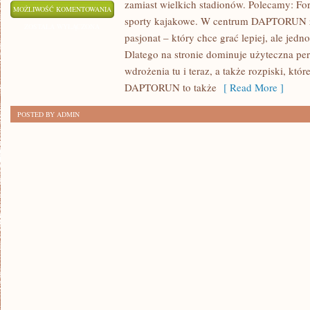
zamiast wielkich stadionów. Polecamy: For
KRYKIET
MOŻLIWOŚĆ KOMENTOWANIA
sporty kajakowe. W centrum DAPTORUN z
I
ZOSTAŁA WYŁĄCZONA
pasjonat – który chce grać lepiej, ale jedn
TRIATHLON
Dlatego na stronie dominuje użyteczna pe
wdrożenia tu i teraz, a także rozpiski, któ
DAPTORUN to także
[ Read More ]
POSTED BY ADMIN