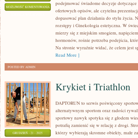
podejmować świadome decyzje dotyczące ter
URODA
MOŻLIWOŚĆ KOMENTOWANIA
ofertowych opisów, ale czytelna prezentacja
PO
ZOSTAŁA WYŁĄCZONA
dopasować plan działania do stylu życia. N
50.
rozstępy i Ginekologia estetyczna. W świe
ROKU
mierzy się z miejskim smogiem, napięciem
ŻYCIA
hormonów, rośnie potrzeba podejścia, któr
I
Na stronie wyraźnie widać, że celem jest 
TERAPIE
Read More ]
HORMONALNE
POSTED BY ADMIN
A
SKÓRA
Krykiet i Triathlon
DAPTORUN to serwis poświęcony sporto
alternatywnym sportom oraz radości rywaliz
sportowy nawyk spotyka się z głodem wied
potrafią zamienić się w relację z drogi. St
którzy wybierają skromne obiekty, małe z
GRUDZIEŃ - 21 - 2025