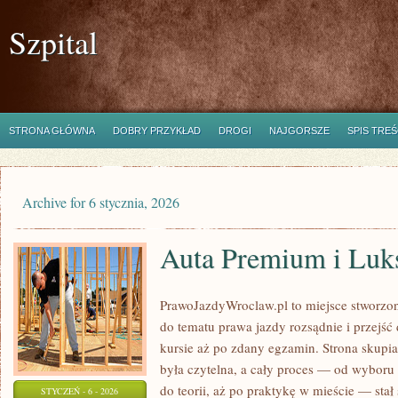
Szpital
STRONA GŁÓWNA
DOBRY PRZYKŁAD
DROGI
NAJGORSZE
SPIS TREŚ
Archive for 6 stycznia, 2026
Auta Premium i Luk
PrawoJazdyWroclaw.pl to miejsce stworzon
do tematu prawa jazdy rozsądnie i przejść
kursie aż po zdany egzamin. Strona skupia
była czytelna, a cały proces — od wyboru
do teorii, aż po praktykę w mieście — stał 
STYCZEŃ - 6 - 2026