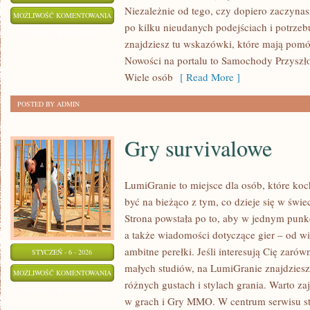
Niezależnie od tego, czy dopiero zaczynasz
AUTA
MOŻLIWOŚĆ KOMENTOWANIA
po kilku nieudanych podejściach i potrzeb
PREMIUM
ZOSTAŁA WYŁĄCZONA
znajdziesz tu wskazówki, które mają pomó
I
Nowości na portalu to Samochody Przyszłoś
LUKSUSOWE
Wiele osób
[ Read More ]
POSTED BY ADMIN
Gry survivalowe
LumiGranie to miejsce dla osób, które koc
być na bieżąco z tym, co dzieje się w świe
Strona powstała po to, aby w jednym punkc
a także wiadomości dotyczące gier – od wi
ambitne perełki. Jeśli interesują Cię zarów
STYCZEŃ - 6 - 2026
małych studiów, na LumiGranie znajdziesz
GRY
MOŻLIWOŚĆ KOMENTOWANIA
różnych gustach i stylach grania. Warto za
SURVIVALOWE
ZOSTAŁA WYŁĄCZONA
w grach i Gry MMO. W centrum serwisu sto