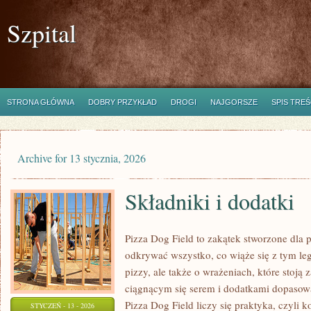
Szpital
STRONA GŁÓWNA
DOBRY PRZYKŁAD
DROGI
NAJGORSZE
SPIS TREŚ
Archive for 13 stycznia, 2026
Składniki i dodatki
Pizza Dog Field to zakątek stworzone dla 
odkrywać wszystko, co wiąże się z tym le
pizzy, ale także o wrażeniach, które stoj
ciągnącym się serem i dodatkami dopasow
Pizza Dog Field liczy się praktyka, czyli 
STYCZEŃ - 13 - 2026