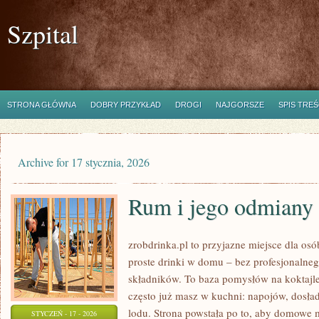
Szpital
STRONA GŁÓWNA
DOBRY PRZYKŁAD
DROGI
NAJGORSZE
SPIS TREŚ
Archive for 17 stycznia, 2026
Rum i jego odmiany
zrobdrinka.pl to przyjazne miejsce dla os
proste drinki w domu – bez profesjonalneg
składników. To baza pomysłów na koktajle, 
często już masz w kuchni: napojów, dosła
lodu. Strona powstała po to, aby domowe
STYCZEŃ - 17 - 2026