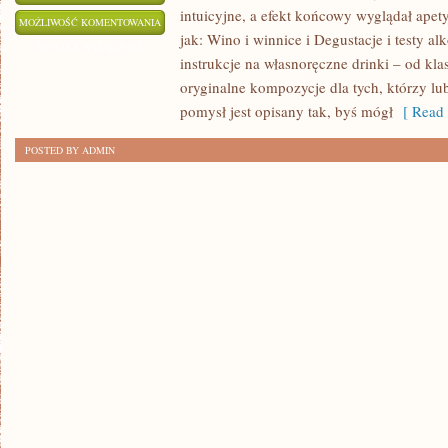
intuicyjne, a efekt końcowy wyglądał apet
RUM
MOŻLIWOŚĆ KOMENTOWANIA
jak: Wino i winnice i Degustacje i testy a
I
ZOSTAŁA WYŁĄCZONA
instrukcje na własnoręczne drinki – od kla
JEGO
oryginalne kompozycje dla tych, którzy l
ODMIANY
pomysł jest opisany tak, byś mógł
[ Read 
POSTED BY ADMIN