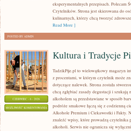
eksperymentalnych przepisach. Polecam Ś
ZIOŁAMI
Czytelników. Strona jest skierowana do osó
kulinarnych, którzy chcą tworzyć zdrowsz
Read More ]
POSTED BY ADMIN
Kultura i Tradycje Pi
TadzikPije.pl to wielowątkowy magazyn i
z procentami, w którym czytelnik może znal
dotyczące nalewek. Strona została stworzo
chcą zgłębiać zasady degustacji i szukają 
alkoholem są przedstawiane w sposób bar
CZERWIEC - 6 - 2026
podróże smakowe łączą się z codzienną ci
KULTURA
MOŻLIWOŚĆ KOMENTOWANIA
Alkohole Premium i Ciekawostki i Fakty. N
I
ZOSTAŁA WYŁĄCZONA
znaleźć wpisy, które prowadzą czytelnika 
TRADYCJE
alkoholi. Serwis nie ogranicza się wyłączn
PICIE