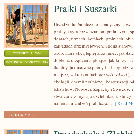
Pralki i Suszarki
Urządzenia Pralnicze to tematyczny serwis
praktycznym rozwiązaniom pralniczym, 
domach, firmach, hotelach, pralniach, obi
zakładach przemysłowych. Strona stanowi
osób, które chcą lepiej zrozumieć, jak dzia
CZERWIEC - 4 - 2026
dobierać urządzenia piorące, jak korzystać
PRALKI
MOŻLIWOŚĆ KOMENTOWANIA
tkaniny, jak usuwać plamy i jak organizow
I
ZOSTAŁA WYŁĄCZONA
miejsce, w którym fachowe wskazówki łącz
SUSZARKI
ekologii, chemii pralniczej, konserwacji o
tekstyliów. Nowości: Zapachy i Świeżość i 
stworzony z myślą o czytelnikach, którzy 
na temat urządzeń pralniczych,
[ Read Mo
POSTED BY ADMIN
Przedszkola i Żlobki