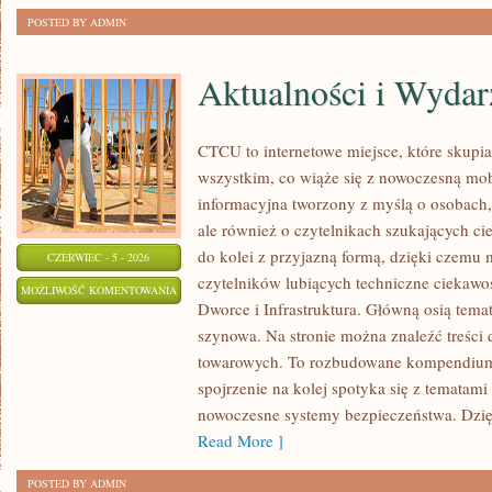
POSTED BY ADMIN
Aktualności i Wydar
CTCU to internetowe miejsce, które skupia 
wszystkim, co wiąże się z nowoczesną mob
informacyjna tworzony z myślą o osobach, 
ale również o czytelnikach szukających ci
do kolei z przyjazną formą, dzięki czemu
CZERWIEC - 5 - 2026
czytelników lubiących techniczne ciekawost
AKTUALNOŚCI
MOŻLIWOŚĆ KOMENTOWANIA
Dworce i Infrastruktura. Główną osią tema
I
ZOSTAŁA WYŁĄCZONA
szynowa. Na stronie można znaleźć treści
WYDARZENIA
towarowych. To rozbudowane kompendium
spojrzenie na kolej spotyka się z tematam
nowoczesne systemy bezpieczeństwa. Dzi
Read More ]
POSTED BY ADMIN