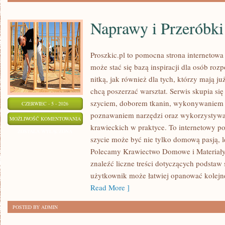
Naprawy i Przeróbki
Proszkic.pl to pomocna strona internetow
może stać się bazą inspiracji dla osób roz
nitką, jak również dla tych, którzy mają j
chcą poszerzać warsztat. Serwis skupia się
szyciem, doborem tkanin, wykonywaniem d
CZERWIEC - 5 - 2026
poznawaniem narzędzi oraz wykorzystywa
NAPRAWY
MOŻLIWOŚĆ KOMENTOWANIA
krawieckich w praktyce. To internetowy po
I
ZOSTAŁA WYŁĄCZONA
szycie może być nie tylko domową pasją, le
PRZERÓBKI
Polecamy Krawiectwo Domowe i Materiały 
znaleźć liczne treści dotyczących podstaw 
użytkownik może łatwiej opanować kolejn
Read More ]
POSTED BY ADMIN