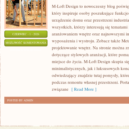
M-Loft Design to nowoczesny blog poświę
który inspiruje osoby poszukujące funkc
urządzenie domu oraz przestrzeni industria
wszystkich, którzy interesują się tematam
aranżowaniem wnętrz oraz najnowszymi in
CZERWIEC - 1 - 2026
wyposażenia i wystroju. Zobacz także Met
ZRÓWNOWAŻONE
MOŻLIWOŚĆ KOMENTOWANIA
projektowanie wnętrz. Na stronie można z
I
ZOSTAŁA WYŁĄCZONA
dotyczące stylowych aranżacji, które poma
EKO
miejsce do życia. M-Loft Design skupia s
WNĘTRZA
minimalistycznych, jak i luksusowych kon
odwiedzający znajdzie tutaj pomysły, któ
podczas remontu własnej przestrzeni. Portal
związane
[ Read More ]
POSTED BY ADMIN