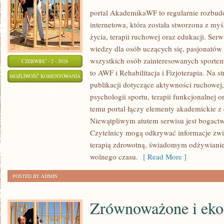
portal AkademikaWF to regularnie rozbu
internetowa, która została stworzona z my
życia, terapii ruchowej oraz edukacji. Se
wiedzy dla osób uczących się, pasjonatów 
wszystkich osób zainteresowanych sportem
CZERWIEC - 2 - 2026
to AWF i Rehabilitacja i Fizjoterapia. Na 
PSYCHOLOGIA
MOŻLIWOŚĆ KOMENTOWANIA
publikacji dotyczące aktywności ruchowe
SPORTU
ZOSTAŁA WYŁĄCZONA
psychologii sportu, terapii funkcjonalnej 
temu portal łączy elementy akademickie 
Niewątpliwym atutem serwisu jest bogact
Czytelnicy mogą odkrywać informacje zwi
terapią zdrowotną, świadomym odżywianie
wolnego czasu.
[ Read More ]
POSTED BY ADMIN
Zrównoważone i eko