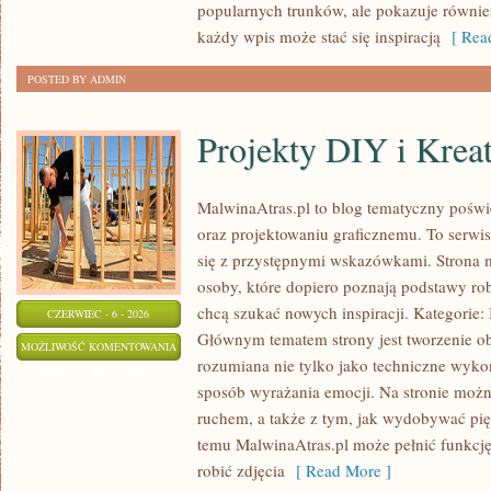
popularnych trunków, ale pokazuje równie
każdy wpis może stać się inspiracją
[ Read
POSTED BY ADMIN
Projekty DIY i Krea
MalwinaAtras.pl to blog tematyczny poświę
oraz projektowaniu graficznemu. To serwis
się z przystępnymi wskazówkami. Strona 
osoby, które dopiero poznają podstawy robi
chcą szukać nowych inspiracji. Kategorie: In
CZERWIEC - 6 - 2026
Głównym tematem strony jest tworzenie o
PROJEKTY
MOŻLIWOŚĆ KOMENTOWANIA
rozumiana nie tylko jako techniczne wyko
DIY
ZOSTAŁA WYŁĄCZONA
sposób wyrażania emocji. Na stronie można
I
ruchem, a także z tym, jak wydobywać pi
KREATYWNE
temu MalwinaAtras.pl może pełnić funkcję 
TRIKI
robić zdjęcia
[ Read More ]