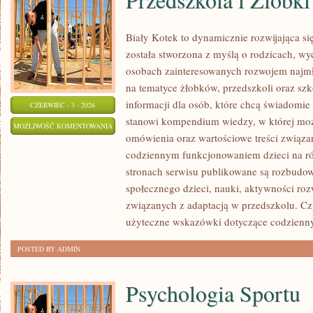
Biały Kotek to dynamicznie rozwijająca się
została stworzona z myślą o rodzicach, w
osobach zainteresowanych rozwojem najmło
na tematyce żłobków, przedszkoli oraz szk
informacji dla osób, które chcą świadomie
CZERWIEC - 3 - 2026
stanowi kompendium wiedzy, w której mo
PRZEDSZKOLA
MOŻLIWOŚĆ KOMENTOWANIA
omówienia oraz wartościowe treści związ
I
ZOSTAŁA WYŁĄCZONA
codziennym funkcjonowaniem dzieci na ró
ŻLOBKI
stronach serwisu publikowane są rozbudow
społecznego dzieci, nauki, aktywności ro
związanych z adaptacją w przedszkolu. Cz
użyteczne wskazówki dotyczące codzienn
POSTED BY ADMIN
Psychologia Sportu