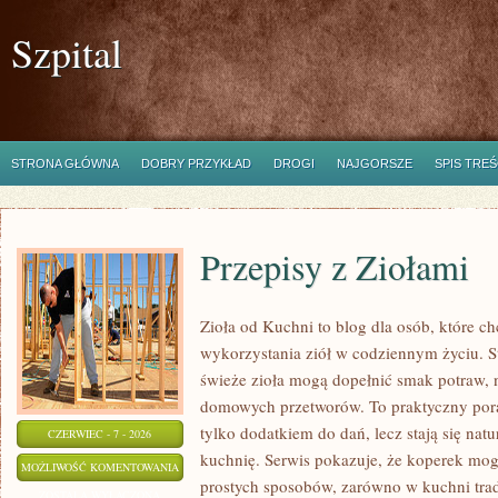
Szpital
STRONA GŁÓWNA
DOBRY PRZYKŁAD
DROGI
NAJGORSZE
SPIS TREŚ
Przepisy z Ziołami
Zioła od Kuchni to blog dla osób, które 
wykorzystania ziół w codziennym życiu. St
świeże zioła mogą dopełnić smak potraw, 
domowych przetworów. To praktyczny pora
tylko dodatkiem do dań, lecz stają się na
CZERWIEC - 7 - 2026
kuchnię. Serwis pokazuje, że koperek mo
PRZEPISY
MOŻLIWOŚĆ KOMENTOWANIA
prostych sposobów, zarówno w kuchni trady
Z
ZOSTAŁA WYŁĄCZONA