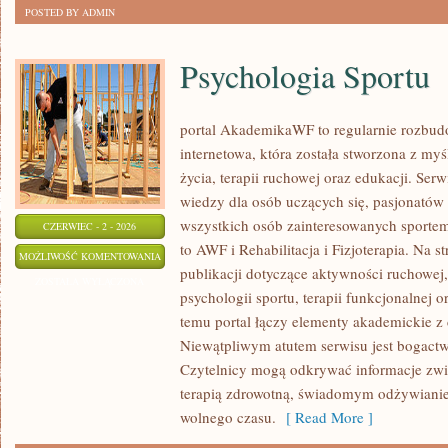
POSTED BY ADMIN
Psychologia Sportu
portal AkademikaWF to regularnie rozbu
internetowa, która została stworzona z my
życia, terapii ruchowej oraz edukacji. Se
wiedzy dla osób uczących się, pasjonatów 
wszystkich osób zainteresowanych sportem
CZERWIEC - 2 - 2026
to AWF i Rehabilitacja i Fizjoterapia. Na 
PSYCHOLOGIA
MOŻLIWOŚĆ KOMENTOWANIA
publikacji dotyczące aktywności ruchowe
SPORTU
ZOSTAŁA WYŁĄCZONA
psychologii sportu, terapii funkcjonalnej 
temu portal łączy elementy akademickie 
Niewątpliwym atutem serwisu jest bogact
Czytelnicy mogą odkrywać informacje zwi
terapią zdrowotną, świadomym odżywianie
wolnego czasu.
[ Read More ]