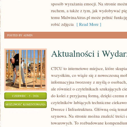
sposób wyrażania emocji. Na stronie można
I
ruchem, a także z tym, jak wydobywać pi
KREATYWNE
temu MalwinaAtras.pl może pełnić funkcję 
TRIKI
robić zdjęcia
[ Read More ]
POSTED BY ADMIN
Aktualności i Wydar
CTCU to internetowe miejsce, które skupia 
wszystkim, co wiąże się z nowoczesną mob
informacyjna tworzony z myślą o osobach, 
ale również o czytelnikach szukających ci
do kolei z przyjazną formą, dzięki czemu
CZERWIEC - 5 - 2026
czytelników lubiących techniczne ciekawost
AKTUALNOŚCI
MOŻLIWOŚĆ KOMENTOWANIA
Dworce i Infrastruktura. Główną osią tema
I
ZOSTAŁA WYŁĄCZONA
szynowa. Na stronie można znaleźć treści
WYDARZENIA
towarowych. To rozbudowane kompendium