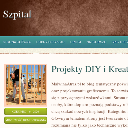
Szpital
STRONA GŁÓWNA
DOBRY PRZYKŁAD
DROGI
NAJGORSZE
SPIS TREŚ
Projekty DIY i Krea
MalwinaAtras.pl to blog tematyczny poświę
oraz projektowaniu graficznemu. To serwis
się z przystępnymi wskazówkami. Strona 
osoby, które dopiero poznają podstawy robi
chcą szukać nowych inspiracji. Kategorie: In
CZERWIEC - 6 - 2026
Głównym tematem strony jest tworzenie o
PROJEKTY
MOŻLIWOŚĆ KOMENTOWANIA
rozumiana nie tylko jako techniczne wyko
DIY
ZOSTAŁA WYŁĄCZONA