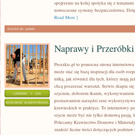
spojrzenie na kolej spotyka się z tematam
nowoczesne systemy bezpieczeństwa. Dzi
Read More ]
POSTED BY ADMIN
Naprawy i Przeróbki
Proszkic.pl to pomocna strona internetow
może stać się bazą inspiracji dla osób roz
nitką, jak również dla tych, którzy mają j
chcą poszerzać warsztat. Serwis skupia się
szyciem, doborem tkanin, wykonywaniem d
CZERWIEC - 5 - 2026
poznawaniem narzędzi oraz wykorzystywa
NAPRAWY
MOŻLIWOŚĆ KOMENTOWANIA
krawieckich w praktyce. To internetowy po
I
ZOSTAŁA WYŁĄCZONA
szycie może być nie tylko domową pasją, le
PRZERÓBKI
Polecamy Krawiectwo Domowe i Materiały 
znaleźć liczne treści dotyczących podstaw 