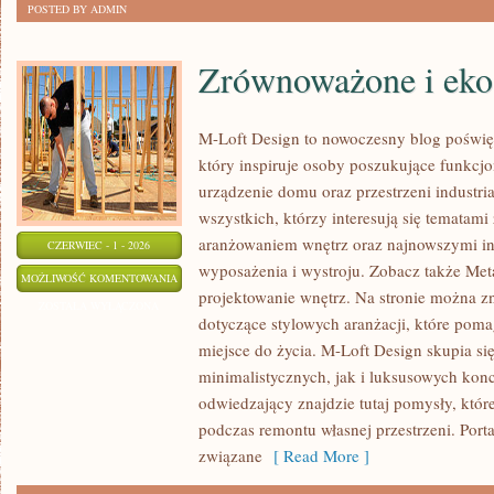
POSTED BY ADMIN
Zrównoważone i eko
M-Loft Design to nowoczesny blog poświę
który inspiruje osoby poszukujące funkc
urządzenie domu oraz przestrzeni industria
wszystkich, którzy interesują się tematam
aranżowaniem wnętrz oraz najnowszymi in
CZERWIEC - 1 - 2026
wyposażenia i wystroju. Zobacz także Met
ZRÓWNOWAŻONE
MOŻLIWOŚĆ KOMENTOWANIA
projektowanie wnętrz. Na stronie można z
I
ZOSTAŁA WYŁĄCZONA
dotyczące stylowych aranżacji, które poma
EKO
miejsce do życia. M-Loft Design skupia s
WNĘTRZA
minimalistycznych, jak i luksusowych kon
odwiedzający znajdzie tutaj pomysły, któ
podczas remontu własnej przestrzeni. Portal
związane
[ Read More ]