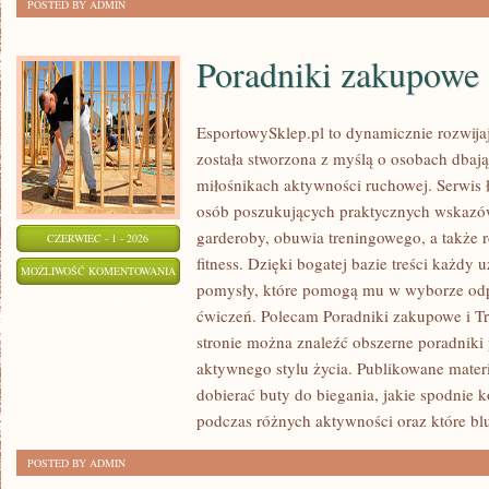
POSTED BY ADMIN
Poradniki zakupowe
EsportowySklep.pl to dynamicznie rozwijają
została stworzona z myślą o osobach dbaj
miłośnikach aktywności ruchowej. Serwis 
osób poszukujących praktycznych wskazó
garderoby, obuwia treningowego, a także 
CZERWIEC - 1 - 2026
fitness. Dzięki bogatej bazie treści każdy
PORADNIKI
MOŻLIWOŚĆ KOMENTOWANIA
pomysły, które pomogą mu w wyborze od
ZAKUPOWE
ZOSTAŁA WYŁĄCZONA
ćwiczeń. Polecam Poradniki zakupowe i Tre
stronie można znaleźć obszerne poradniki
aktywnego stylu życia. Publikowane mater
dobierać buty do biegania, jakie spodnie 
podczas różnych aktywności oraz które bl
POSTED BY ADMIN