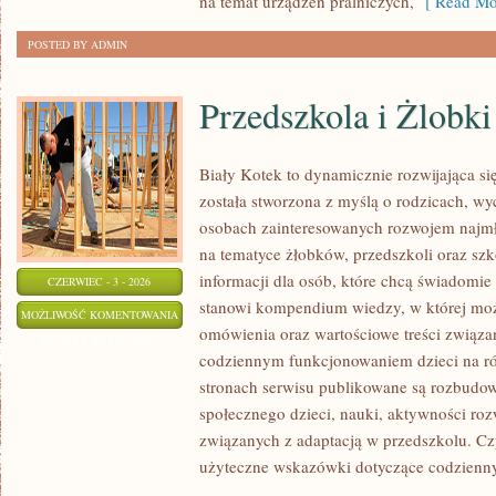
na temat urządzeń pralniczych,
[ Read Mo
POSTED BY ADMIN
Przedszkola i Żlobki
Biały Kotek to dynamicznie rozwijająca się
została stworzona z myślą o rodzicach, w
osobach zainteresowanych rozwojem najmło
na tematyce żłobków, przedszkoli oraz szk
informacji dla osób, które chcą świadomie
CZERWIEC - 3 - 2026
stanowi kompendium wiedzy, w której mo
PRZEDSZKOLA
MOŻLIWOŚĆ KOMENTOWANIA
omówienia oraz wartościowe treści związ
I
ZOSTAŁA WYŁĄCZONA
codziennym funkcjonowaniem dzieci na ró
ŻLOBKI
stronach serwisu publikowane są rozbudow
społecznego dzieci, nauki, aktywności ro
związanych z adaptacją w przedszkolu. Cz
użyteczne wskazówki dotyczące codzienn