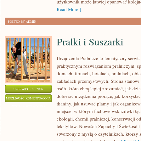
użytkownik może łatwiej opanować kolejn
Read More ]
POSTED BY ADMIN
Pralki i Suszarki
Urządzenia Pralnicze to tematyczny serwis
praktycznym rozwiązaniom pralniczym, 
domach, firmach, hotelach, pralniach, obi
zakładach przemysłowych. Strona stanowi
osób, które chcą lepiej zrozumieć, jak dzia
CZERWIEC - 4 - 2026
dobierać urządzenia piorące, jak korzystać
PRALKI
MOŻLIWOŚĆ KOMENTOWANIA
tkaniny, jak usuwać plamy i jak organizow
I
ZOSTAŁA WYŁĄCZONA
miejsce, w którym fachowe wskazówki łącz
SUSZARKI
ekologii, chemii pralniczej, konserwacji o
tekstyliów. Nowości: Zapachy i Świeżość i 
stworzony z myślą o czytelnikach, którzy 