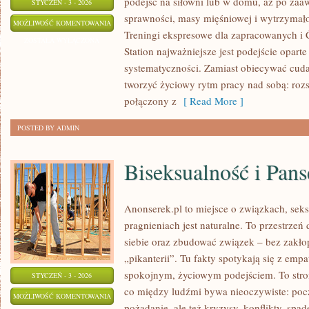
podejść na siłowni lub w domu, aż po za
STYCZEŃ - 3 - 2026
sprawności, masy mięśniowej i wytrzymało
DIETA
MOŻLIWOŚĆ KOMENTOWANIA
Treningi ekspresowe dla zapracowanych i Ć
WYSOKOBIAŁKOWA
ZOSTAŁA WYŁĄCZONA
Station najważniejsze jest podejście oparte
systematyczności. Zamiast obiecywać cuda
tworzyć życiowy rytm pracy nad sobą: roz
połączony z
[ Read More ]
POSTED BY ADMIN
Biseksualność i Pan
Anonserek.pl to miejsce o związkach, seksi
pragnieniach jest naturalne. To przestrzeń
siebie oraz zbudować związek – bez zakłop
„pikanterii”. Tu fakty spotykają się z empa
spokojnym, życiowym podejściem. To stro
STYCZEŃ - 3 - 2026
co między ludźmi bywa nieoczywiste: pocz
BISEKSUALNOŚĆ
MOŻLIWOŚĆ KOMENTOWANIA
pożądanie, ale też kryzysy, konflikty, spade