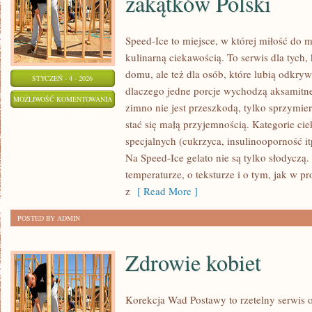
zakątków Polski
Speed-Ice to miejsce, w której miłość do 
kulinarną ciekawością. To serwis dla tych,
domu, ale też dla osób, które lubią odkry
STYCZEŃ - 4 - 2026
dlaczego jedne porcje wychodzą aksamitne
LODY
MOŻLIWOŚĆ KOMENTOWANIA
zimno nie jest przeszkodą, tylko sprzymi
REGIONALNE
ZOSTAŁA WYŁĄCZONA
stać się małą przyjemnością. Kategorie ci
–
specjalnych (cukrzyca, insulinooporność i
SMAKI
Na Speed-Ice gelato nie są tylko słodyczą
Z
temperaturze, o teksturze i o tym, jak w pr
RÓŻNYCH
z
[ Read More ]
ZAKĄTKÓW
POSTED BY ADMIN
POLSKI
Zdrowie kobiet
Korekcja Wad Postawy to rzetelny serwis o