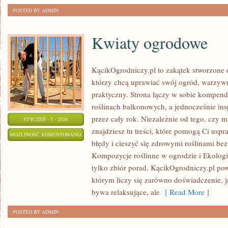
POSTED BY ADMIN
Kwiaty ogrodowe
KącikOgrodniczy.pl to zakątek stworzone dl
którzy chcą uprawiać swój ogród, warzyw
praktyczny. Strona łączy w sobie kompen
roślinach balkonowych, a jednocześnie in
przez cały rok. Niezależnie od tego, czy m
STYCZEŃ - 5 - 2026
znajdziesz tu treści, które pomogą Ci usp
KWIATY
MOŻLIWOŚĆ KOMENTOWANIA
błędy i cieszyć się zdrowymi roślinami be
OGRODOWE
ZOSTAŁA WYŁĄCZONA
Kompozycje roślinne w ogrodzie i Ekologic
tylko zbiór porad. KącikOgrodniczy.pl pow
którym liczy się zarówno doświadczenie, 
bywa relaksujące, ale
[ Read More ]
POSTED BY ADMIN