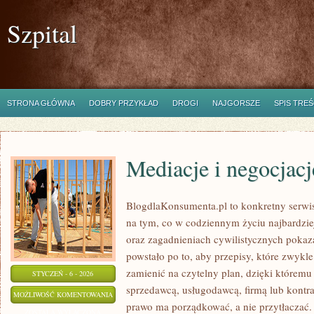
Szpital
STRONA GŁÓWNA
DOBRY PRZYKŁAD
DROGI
NAJGORSZE
SPIS TREŚ
Mediacje i negocjacj
BlogdlaKonsumenta.pl to konkretny serwis
na tym, co w codziennym życiu najbardzie
oraz zagadnieniach cywilistycznych pokaz
powstało po to, aby przepisy, które zwykl
zamienić na czytelny plan, dzięki któremu
STYCZEŃ - 6 - 2026
sprzedawcą, usługodawcą, firmą lub kontrah
MEDIACJE
MOŻLIWOŚĆ KOMENTOWANIA
prawo ma porządkować, a nie przytłaczać. 
I
ZOSTAŁA WYŁĄCZONA