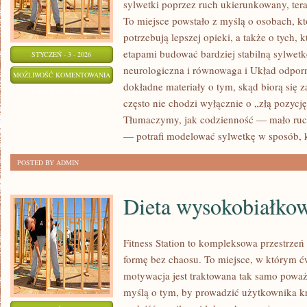
sylwetki poprzez ruch ukierunkowany, terap
To miejsce powstało z myślą o osobach, któ
potrzebują lepszej opieki, a także o tych, 
etapami budować bardziej stabilną sylwetk
STYCZEŃ - 3 - 2026
neurologiczna i równowaga i Układ odporn
ZDROWIE
MOŻLIWOŚĆ KOMENTOWANIA
dokładne materiały o tym, skąd biorą się z
KOBIET
ZOSTAŁA WYŁĄCZONA
często nie chodzi wyłącznie o „złą pozycję
Tłumaczymy, jak codzienność — mało ruc
— potrafi modelować sylwetkę w sposób, 
POSTED BY ADMIN
Dieta wysokobiałko
Fitness Station to kompleksowa przestrzeń
formę bez chaosu. To miejsce, w którym ćwi
motywacja jest traktowana tak samo poważn
myślą o tym, by prowadzić użytkownika k