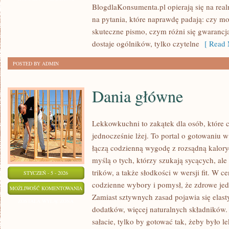
BlogdlaKonsumenta.pl opierają się na real
NEGOCJACJE
na pytania, które naprawdę padają: czy mo
skuteczne pismo, czym różni się gwarancja
dostaje ogólników, tylko czytelne
[ Read 
POSTED BY ADMIN
Dania główne
Lekkowkuchni to zakątek dla osób, które c
jednocześnie lżej. To portal o gotowaniu 
łączą codzienną wygodę z rozsądną kalory
myślą o tych, którzy szukają sycących, al
trików, a także słodkości w wersji fit. W
STYCZEŃ - 5 - 2026
codzienne wybory i pomysł, że zdrowe jed
DANIA
MOŻLIWOŚĆ KOMENTOWANIA
Zamiast sztywnych zasad pojawia się elas
GŁÓWNE
ZOSTAŁA WYŁĄCZONA
dodatków, więcej naturalnych składników. 
sałacie, tylko by gotować tak, żeby było l