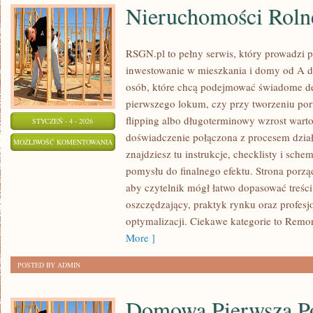
Nieruchomości Roln
RSGN.pl to pełny serwis, który prowadzi p
inwestowanie w mieszkania i domy od A do
osób, które chcą podejmować świadome de
pierwszego lokum, czy przy tworzeniu por
flipping albo długoterminowy wzrost wart
STYCZEŃ - 4 - 2026
doświadczenie połączona z procesem dzia
NIERUCHOMOŚCI
MOŻLIWOŚĆ KOMENTOWANIA
znajdziesz tu instrukcje, checklisty i sche
ROLNE
ZOSTAŁA WYŁĄCZONA
pomysłu do finalnego efektu. Strona porzą
aby czytelnik mógł łatwo dopasować treści 
oszczędzający, praktyk rynku oraz profesj
optymalizacji. Ciekawe kategorie to Remo
More ]
POSTED BY ADMIN
Domowa Pierwsza 