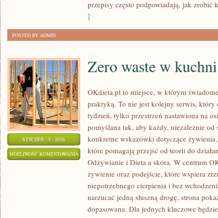
przepisy często podpowiadają, jak zrobić 
]
POSTED BY ADMIN
Zero waste w kuchni
OKdieta.pl to miejsce, w którym świadome
praktyką. To nie jest kolejny serwis, który
tydzień, tylko przestrzeń nastawiona na os
pomyślana tak, aby każdy, niezależnie od 
konkretne wskazówki dotyczące żywienia, a
STYCZEŃ - 5 - 2026
które pomagają przejść od teorii do działa
ZERO
MOŻLIWOŚĆ KOMENTOWANIA
Odżywianie i Dieta a skóra. W centrum OK
WASTE
ZOSTAŁA WYŁĄCZONA
żywienie oraz podejście, które wspiera zr
W
niepotrzebnego cierpienia i bez wchodzeni
KUCHNI
narzucać jedną słuszną drogę, strona poka
dopasowana. Dla jednych kluczowe będzie