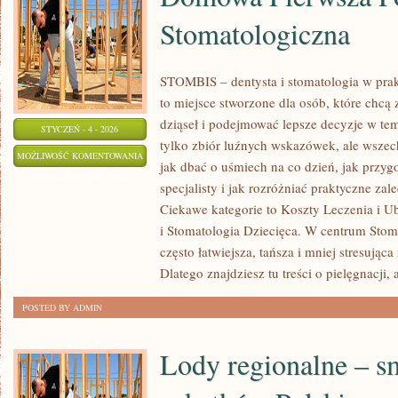
Stomatologiczna
STOMBIS – dentysta i stomatologia w pra
to miejsce stworzone dla osób, które chcą
dziąseł i podejmować lepsze decyzje w tem
STYCZEŃ - 4 - 2026
tylko zbiór luźnych wskazówek, ale wsze
DOMOWA
MOŻLIWOŚĆ KOMENTOWANIA
jak dbać o uśmiech na co dzień, jak przyg
PIERWSZA
ZOSTAŁA WYŁĄCZONA
specjalisty i jak rozróżniać praktyczne za
POMOC
Ciekawe kategorie to Koszty Leczenia i U
STOMATOLOGICZNA
i Stomatologia Dziecięca. W centrum Stombi
często łatwiejsza, tańsza i mniej stresując
Dlatego znajdziesz tu treści o pielęgnacji, 
POSTED BY ADMIN
Lody regionalne – s