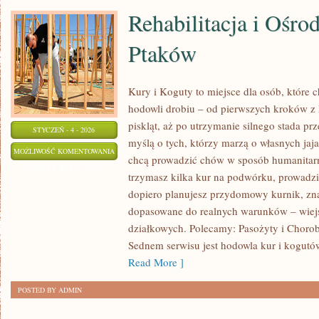
Rehabilitacja i Ośro
Ptaków
Kury i Koguty to miejsce dla osób, które
hodowli drobiu – od pierwszych kroków z
piskląt, aż po utrzymanie silnego stada prz
STYCZEŃ - 4 - 2026
myślą o tych, którzy marzą o własnych jaj
REHABILITACJA
MOŻLIWOŚĆ KOMENTOWANIA
chcą prowadzić chów w sposób humanitarny
I
ZOSTAŁA WYŁĄCZONA
trzymasz kilka kur na podwórku, prowadzi
OŚRODKI
dopiero planujesz przydomowy kurnik, znaj
POMOCY
dopasowane do realnych warunków – wiejs
DLA
działkowych. Polecamy: Pasożyty i Choro
PTAKÓW
Sednem serwisu jest hodowla kur i kogutó
Read More ]
POSTED BY ADMIN