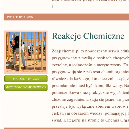
]
POSTED BY ADMIN
Reakcje Chemiczne
Zdajechemie.pl to nowoczesny serwis eduka
przygotowany z myślą o osobach chcącyc
czytelny, a jednocześnie merytoryczny. To 
przygotowują się z zakresu chemii organicz
również dla każdego, kto chce zobaczyć, ż
MARZEC - 19 - 2026
przemian nie musi być skomplikowany. Na 
REAKCJE
MOŻLIWOŚĆ KOMENTOWANIA
podręcznikowa oraz praktyczne wyjaśnieni
CHEMICZNE
ZOSTAŁA WYŁĄCZONA
złożone zagadnienia stają się jasne. To prz
przestaje być wyłącznie zbiorem wzorów i 
ciekawym obszarem wiedzy, pomagającą le
świat. Kategorie na stronie to Chemia Orga