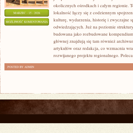
okolicznych ośrodkach i całym regionie. T
lokalność łączy się z codziennym spojrzeni
MARZEC - 15 - 2026
kulturę, wydarzenia, historię i zwyczajne
ŚREM
MOŻLIWOŚĆ KOMENTOWANIA
odwiedzających. Już na poziomie struktury 
ZOSTAŁA WYŁĄCZONA
budowana jako rozbudowane kompendium i
głównej znajdują się tam również archiwum,
artykułów oraz redakcja, co wzmacnia wra
rozwijanego projektu regionalnego. Polec
POSTED BY ADMIN