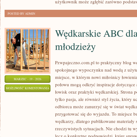
użytkownik może zgłębić zarówno podstaw
POSTED BY ADMIN
Wędkarskie ABC dla 
młodzieży
Pzwpajeczno.com.pl to praktyczny blog wę
spokojnego wypoczynku nad wodą z użyte
miejsce, w którym nowi miłośnicy łowieni
MARZEC - 19 - 2026
połowu mogą odkryć inspiracje dotyczące 
WĘDKARSKIE
MOŻLIWOŚĆ KOMENTOWANIA
łowisk oraz praktyki wędkarskiej. Strona 
ABC
ZOSTAŁA WYŁĄCZONA
tylko pasja, ale również styl życia, który 
DLA
odbiorca może zanurzyć się w świat wędkar
DZIECI
przygotować się do wyjazdu. To miejsce 
I
wędkarzy, dlatego publikowane materiały 
MŁODZIEŻY
rzeczywistych sytuacjach. Nie chodzi tu w
lecz o konkretne podpowiedzi, które spraw