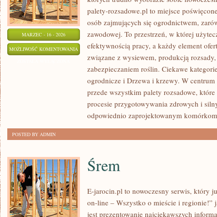
palety-rozsadowe.pl to miejsce poświęco
osób zajmujących się ogrodnictwem, zarówn
zawodowej. To przestrzeń, w której użytec
MARZEC - 16 - 2026
efektywnością pracy, a każdy element ofer
WARZYWNIK
MOŻLIWOŚĆ KOMENTOWANIA
związane z wysiewem, produkcją rozsady
ZOSTAŁA WYŁĄCZONA
zabezpieczaniem roślin. Ciekawe kategorie 
ogrodnicze i Drzewa i krzewy. W centrum 
przede wszystkim palety rozsadowe, które
procesie przygotowywania zdrowych i siln
odpowiednio zaprojektowanym komórkom
POSTED BY ADMIN
Śrem
E-jarocin.pl to nowoczesny serwis, który 
on-line – Wszystko o mieście i regionie!” 
jest prezentowanie najciekawszych informac