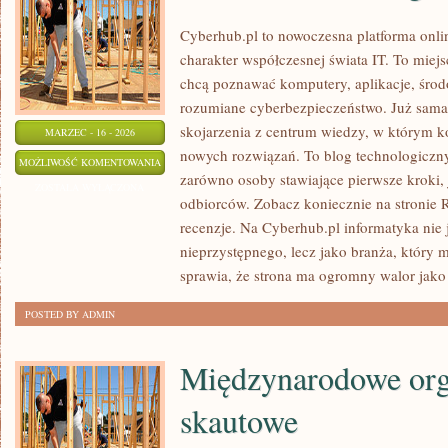
Cyberhub.pl to nowoczesna platforma onlin
charakter współczesnej świata IT. To miejs
chcą poznawać komputery, aplikacje, środ
rozumiane cyberbezpieczeństwo. Już sama
skojarzenia z centrum wiedzy, w którym ko
MARZEC - 16 - 2026
nowych rozwiązań. To blog technologiczny
NOWOŚCI
MOŻLIWOŚĆ KOMENTOWANIA
zarówno osoby stawiające pierwsze kroki,
TECHNOLOGICZNE
ZOSTAŁA WYŁĄCZONA
odbiorców. Zobacz koniecznie na stronie R
recenzje. Na Cyberhub.pl informatyka nie 
nieprzystępnego, lecz jako branża, który 
sprawia, że strona ma ogromny walor jako
POSTED BY ADMIN
Międzynarodowe org
skautowe