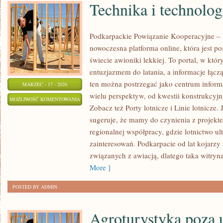
Technika i technolog
Podkarpackie Powiązanie Kooperacyjne – L
nowoczesna platforma online, która jest 
świecie awioniki lekkiej. To portal, w któ
entuzjazmem do latania, a informacje łącz
ten można postrzegać jako centrum informac
MARZEC - 17 - 2026
wielu perspektyw, od kwestii konstrukcyj
TECHNIKA
MOŻLIWOŚĆ KOMENTOWANIA
Zobacz też Porty lotnicze i Linie lotnicze.
I
ZOSTAŁA WYŁĄCZONA
sugeruje, że mamy do czynienia z projek
TECHNOLOGIE
regionalnej współpracy, gdzie lotnictwo ultr
zainteresowań. Podkarpacie od lat kojarzy
związanych z awiacją, dlatego taka witryn
More ]
POSTED BY ADMIN
Agroturystyka poza 