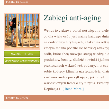
POSTED BY ADMIN
Zabiegi anti-aging
Wenus to ciekawy portal poświęcony pielęg
co dla wielu osób jest ważne każdego dnia:
na codziennych rytuałach, a także na odk
którym można poczuć się bardziej atrakcyj
osób, które chcą rozwijać swoją wiedzę o 
MARZEC - 18 - 2026
produktów beauty, śledzić nowinki i jedno
ZABIEGI
MOŻLIWOŚĆ KOMENTOWANIA
praktycznych wskazówek podanych w czyte
ANTI-
ZOSTAŁA WYŁĄCZONA
sobie kobiecy klimat z użytecznością, dla
AGING
zarówno osoby początkujące, jak i czytel
wartościowych treści o stylu życia. Przeczy
Depilacja i
[ Read More ]
POSTED BY ADMIN