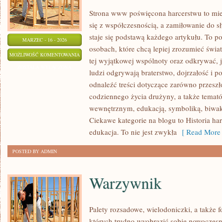
Strona www poświęcona harcerstwu to miej
się z współczesnością, a zamiłowanie do 
staje się podstawą każdego artykułu. To p
MARZEC - 16 - 2026
osobach, które chcą lepiej zrozumieć świa
MIĘDZYNARODOWE
MOŻLIWOŚĆ KOMENTOWANIA
tej wyjątkowej wspólnoty oraz odkrywać, 
ORGANIZACJE
ZOSTAŁA WYŁĄCZONA
ludzi odgrywają braterstwo, dojrzałość i
SKAUTOWE
odnaleźć treści dotyczące zarówno przeszło
codziennego życia drużyny, a także tema
wewnętrznym, edukacją, symboliką, biwak
Ciekawe kategorie na blogu to Historia har
edukacja. To nie jest zwykła
[ Read More 
POSTED BY ADMIN
Warzywnik
Palety rozsadowe, wielodoniczki, a także f
których trudno wyobrazić sobie nowoczesn