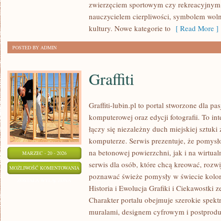
zwierzęciem sportowym czy rekreacyjnym, 
nauczycielem cierpliwości, symbolem woln
kultury. Nowe kategorie to
[ Read More ]
POSTED BY ADMIN
Graffiti
Graffiti-lubin.pl to portal stworzone dla pas
komputerowej oraz edycji fotografii. To i
łączy się niezależny duch miejskiej sztuki
komputerze. Serwis prezentuje, że pomys
na betonowej powierzchni, jak i na wirtual
MARZEC - 20 - 2026
serwis dla osób, które chcą kreować, rozwi
GRAFFITI
MOŻLIWOŚĆ KOMENTOWANIA
poznawać świeże pomysły w świecie koloru
ZOSTAŁA WYŁĄCZONA
Historia i Ewolucja Grafiki i Ciekawostki 
Charakter portalu obejmuje szerokie spek
muralami, designem cyfrowym i postprodu