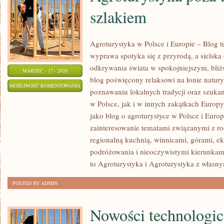
szlakiem
Agroturystyka w Polsce i Europie – Blog t
wyprawa spotyka się z przyrodą, a sielska o
odkrywania świata w spokojniejszym, bliż
MARZEC - 17 - 2026
blog poświęcony relaksowi na łonie natur
AGROTURYSTYKA
MOŻLIWOŚĆ KOMENTOWANIA
poznawaniu lokalnych tradycji oraz szuk
POZA
ZOSTAŁA WYŁĄCZONA
w Polsce, jak i w innych zakątkach Europy
UTARTYM
jako blog o agroturystyce w Polsce i Europ
SZLAKIEM
zainteresowanie tematami związanymi z 
regionalną kuchnią, winnicami, górami, e
podróżowania i nieoczywistymi kierunkam
to Agroturystyka i Agroturystyka z własn
POSTED BY ADMIN
Nowości technologi