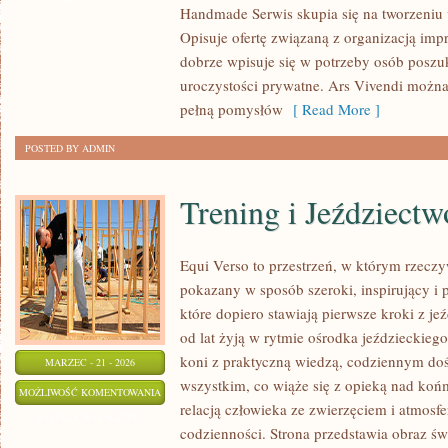
Handmade Serwis skupia się na tworzeniu 
WIDEO
Opisuje ofertę związaną z organizacją impr
dobrze wpisuje się w potrzeby osób posz
uroczystości prywatne. Ars Vivendi można
pełną pomysłów
[ Read More ]
POSTED BY ADMIN
Trening i Jeździectw
Equi Verso to przestrzeń, w którym rzeczy
pokazany w sposób szeroki, inspirujący i 
które dopiero stawiają pierwsze kroki z jeź
od lat żyją w rytmie ośrodka jeździeckiego
koni z praktyczną wiedzą, codziennym do
MARZEC - 21 - 2026
wszystkim, co wiąże się z opieką nad końm
TRENING
MOŻLIWOŚĆ KOMENTOWANIA
relacją człowieka ze zwierzęciem i atmosfe
I
ZOSTAŁA WYŁĄCZONA
codzienności. Strona przedstawia obraz świ
JEŹDZIECTWO