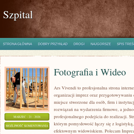
Szpital
STRONA GŁÓWNA
DOBRY PRZYKŁAD
DROGI
NAJGORSZE
SPIS TREŚ
Fotografia i Wideo
Ars Vivendi to profesjonalna strona intern
organizacji imprez oraz przygotowywaniu
miejsce stworzone dla osób, firm i instytu
rozwiązań na wydarzenia firmowe, a jedno
profesjonalnego podejścia do realizacji. S
MARZEC - 21 - 2026
którym pomysłowość łączy się z logistyką,
FOTOGRAFIA
MOŻLIWOŚĆ KOMENTOWANIA
efektownym widowiskiem. Polecam Imprez
I
ZOSTAŁA WYŁĄCZONA