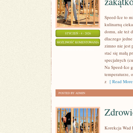
zakątk
Speed-Ice to m
kulinarną cieka
domu, ale też 
STYCZEŃ - 4 - 2026
dlaczego jedne
LODY
MOŻLIWOŚĆ KOMENTOWANIA
zimno nie jest
REGIONALNE
ZOSTAŁA WYŁĄCZONA
stać się małą 
–
specjalnych (c
SMAKI
Na Speed-Ice g
Z
temperaturze, o
RÓŻNYCH
z
[ Read More
ZAKĄTKÓW
POSTED BY ADMIN
POLSKI
Zdrowi
Korekcja Wad P