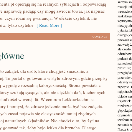
samym sobą
nta.pl opierają się na realnych sytuacjach i odpowiadają
reakcji i
óre naprawdę padają: czy mogę zwrócić towar, jak napisać
wreszcie 
zaskakując
o, czym różni się gwarancja. W efekcie czytelnik nie
wytrzymać
ów, tylko czytelne
[ Read More ]
niewygodn
pytania, k
dlatego je
CONTINUE
pozwala z
zauważyć, 
ale częst
główne
odruchowo
podcast do
samochode
prostu się
o zakątek dla osób, które chcą jeść smacznie, a
przegląda
przerwie 
żej. To portal o gotowaniu w stylu zdrowym, gdzie przepisy
odczytywan
ą wygodę z rozsądną kalorycznością. Strona powstała z
zapełnić.
najpotrzeb
tórzy szukają sycących, ale nie ciężkich dań, kuchennych
układu ne
e słodkości w wersji fit. W centrum Lekkowkuchni są
Człowiek 
rozdrażnio
ry i pomysł, że zdrowe jedzenie może być bez zadęcia.
głęboką ko
ych zasad pojawia się elastyczność: mniej zbędnych
czynności,
telefonu 
ej naturalnych składników. Nie chodzi o to, by żyć na
zerkania w
by gotować tak, żeby było lekko dla brzucha. Dlatego
Nasze śro