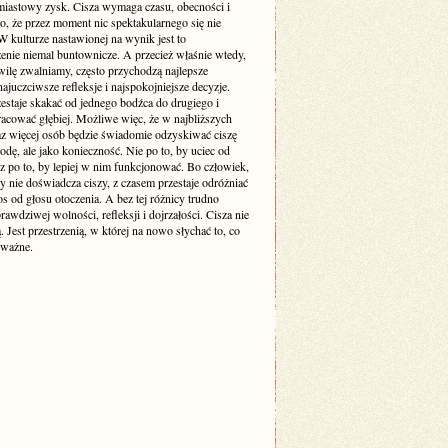
miastowy zysk. Cisza wymaga czasu, obecności i
o, że przez moment nic spektakularnego się nie
 kulturze nastawionej na wynik jest to
enie niemal buntownicze. A przecież właśnie wtedy,
wilę zwalniamy, często przychodzą najlepsze
ajuczciwsze refleksje i najspokojniejsze decyzje.
estaje skakać od jednego bodźca do drugiego i
racować głębiej. Możliwe więc, że w najbliższych
raz więcej osób będzie świadomie odzyskiwać ciszę
odę, ale jako konieczność. Nie po to, by uciec od
cz po to, by lepiej w nim funkcjonować. Bo człowiek,
y nie doświadcza ciszy, z czasem przestaje odróżniać
s od głosu otoczenia. A bez tej różnicy trudno
awdziwej wolności, refleksji i dojrzałości. Cisza nie
ą. Jest przestrzenią, w której na nowo słychać to, co
 ważne.