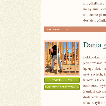
BlogdlaKonsume
NEGOCJACJE
na pytania, kt
skuteczne pism
dostaje ogólnik
POSTED BY ADMIN
Dania 
Lekkowkuchni t
jednocześnie l
łączą codzienn
myślą o tych, k
trików, a takż
STYCZEŃ - 5 - 2026
codzienne wybo
DANIA
MOŻLIWOŚĆ KOMENTOWANIA
Zamiast sztywn
GŁÓWNE
ZOSTAŁA WYŁĄCZONA
dodatków, więc
sałacie, tylko 