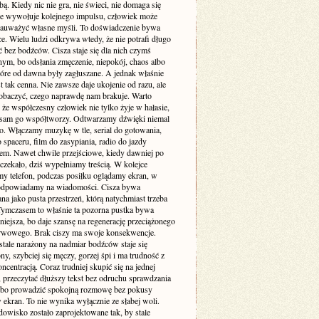
. Kiedy nic nie gra, nie świeci, nie domaga się
 nie wywołuje kolejnego impulsu, człowiek może
zauważyć własne myśli. To doświadczenie bywa
e. Wielu ludzi odkrywa wtedy, że nie potrafi długo
 bez bodźców. Cisza staje się dla nich czymś
ym, bo odsłania zmęczenie, niepokój, chaos albo
tóre od dawna były zagłuszane. A jednak właśnie
st tak cenna. Nie zawsze daje ukojenie od razu, ale
obaczyć, czego naprawdę nam brakuje. Warto
że współczesny człowiek nie tylko żyje w hałasie,
o sam go współtworzy. Odtwarzamy dźwięki niemal
. Włączamy muzykę w tle, serial do gotowania,
 spaceru, film do zasypiania, radio do jazdy
m. Nawet chwile przejściowe, kiedy dawniej po
 czekało, dziś wypełniamy treścią. W kolejce
my telefon, podczas posiłku oglądamy ekran, w
odpowiadamy na wiadomości. Cisza bywa
a jako pusta przestrzeń, którą natychmiast trzeba
 Tymczasem to właśnie ta pozorna pustka bywa
niejsza, bo daje szansę na regenerację przeciążonego
rwowego. Brak ciszy ma swoje konsekwencje.
stale narażony na nadmiar bodźców staje się
ny, szybciej się męczy, gorzej śpi i ma trudność z
ncentracją. Coraz trudniej skupić się na jednej
 przeczytać dłuższy tekst bez odruchu sprawdzania
albo prowadzić spokojną rozmowę bez pokusy
 ekran. To nie wynika wyłącznie ze słabej woli.
dowisko zostało zaprojektowane tak, by stale