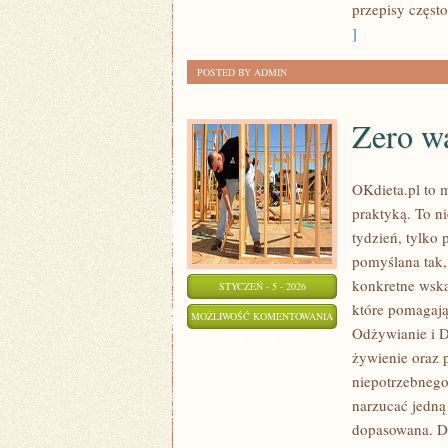
przepisy częst
]
POSTED BY ADMIN
Zero w
OKdieta.pl to 
praktyką. To ni
tydzień, tylko 
pomyślana tak, 
konkretne wska
STYCZEŃ - 5 - 2026
które pomagają 
ZERO
MOŻLIWOŚĆ KOMENTOWANIA
Odżywianie i D
WASTE
ZOSTAŁA WYŁĄCZONA
żywienie oraz 
W
niepotrzebnego
KUCHNI
narzucać jedną
dopasowana. D