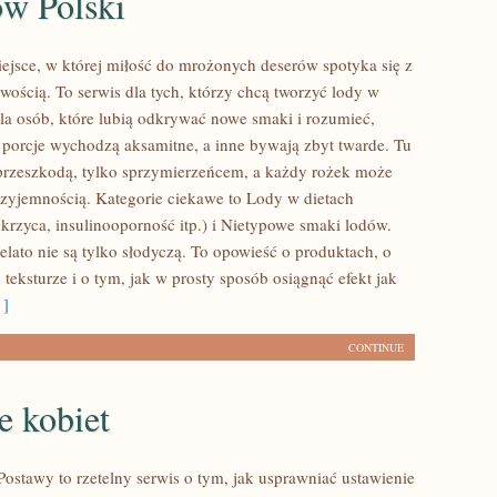
ów Polski
iejsce, w której miłość do mrożonych deserów spotyka się z
wością. To serwis dla tych, którzy chcą tworzyć lody w
dla osób, które lubią odkrywać nowe smaki i rozumieć,
 porcje wychodzą aksamitne, a inne bywają zbyt twarde. Tu
 przeszkodą, tylko sprzymierzeńcem, a każdy rożek może
przyjemnością. Kategorie ciekawe to Lody w dietach
ukrzyca, insulinooporność itp.) i Nietypowe smaki lodów.
elato nie są tylko słodyczą. To opowieść o produktach, o
 teksturze i o tym, jak w prosty sposób osiągnąć efekt jak
 ]
CONTINUE
e kobiet
ostawy to rzetelny serwis o tym, jak usprawniać ustawienie