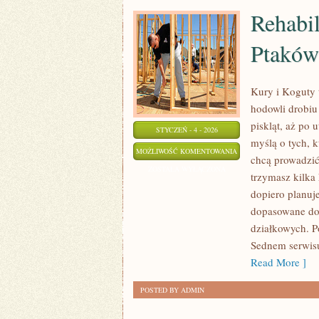
Rehabil
Ptaków
Kury i Koguty 
hodowli drobiu
piskląt, aż po 
STYCZEŃ - 4 - 2026
myślą o tych, 
REHABILITACJA
MOŻLIWOŚĆ KOMENTOWANIA
chcą prowadzić
I
ZOSTAŁA WYŁĄCZONA
trzymasz kilka
OŚRODKI
dopiero planuj
POMOCY
dopasowane do 
DLA
działkowych. P
PTAKÓW
Sednem serwisu
Read More ]
POSTED BY ADMIN