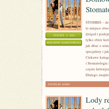
Stomat
STOMBIS – dent
to miejsce stw
dziąseł i podej
STYCZEŃ - 4 - 2026
tylko zbiór lu
DOMOWA
MOŻLIWOŚĆ KOMENTOWANIA
jak dbać o uśm
PIERWSZA
ZOSTAŁA WYŁĄCZONA
specjalisty i j
POMOC
Ciekawe katego
STOMATOLOGICZNA
i Stomatologia 
często łatwiejs
Dlatego znajdzie
POSTED BY ADMIN
Lody re