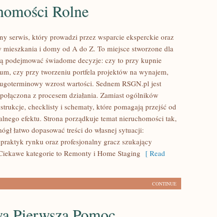
homości Rolne
ny serwis, który prowadzi przez wsparcie eksperckie oraz
 mieszkania i domy od A do Z. To miejsce stworzone dla
cą podejmować świadome decyzje: czy to przy kupnie
um, czy przy tworzeniu portfela projektów na wynajem,
długoterminowy wzrost wartości. Sednem RSGN.pl jest
połączona z procesem działania. Zamiast ogólników
nstrukcje, checklisty i schematy, które pomagają przejść od
alnego efektu. Strona porządkuje temat nieruchomości tak,
ógł łatwo dopasować treści do własnej sytuacji:
 praktyk rynku oraz profesjonalny gracz szukający
 Ciekawe kategorie to Remonty i Home Staging
[ Read
CONTINUE
 Pierwsza Pomoc