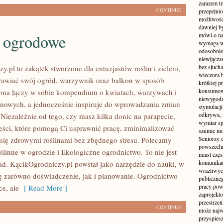
zarazem t
CONTINUE
przepełni
możliwość 
dawniej b
 ogrodowe
mówi o na
wymaga w
odosobnie
niewłącza
bez słuch
.pl to zakątek stworzone dla entuzjastów roślin i zieleni,
wieczora 
rawiać swój ogród, warzywnik oraz balkon w sposób
krótkiej p
konsumowa
rona łączy w sobie kompendium o kwiatach, warzywach i
niewygodn
onowych, a jednocześnie inspiruje do wprowadzania zmian
stymulacji
odkrywa, 
 Niezależnie od tego, czy masz kilka donic na parapecie,
wymiar sp
treści, które pomogą Ci usprawnić pracę, zminimalizować
szumie mo
Seniorzy c
ć się zdrowymi roślinami bez zbędnego stresu. Polecamy
powszechn
linne w ogrodzie i Ekologiczne ogrodnictwo. To nie jest
miast częs
komunikacj
rad. KącikOgrodniczy.pl powstał jako narzędzie do nauki, w
wrażliwych
ię zarówno doświadczenie, jak i planowanie. Ogrodnictwo
publiczneg
pracy pow
e, ale
[ Read More ]
zaprojekto
przestrze
CONTINUE
może najwi
przyspiesz