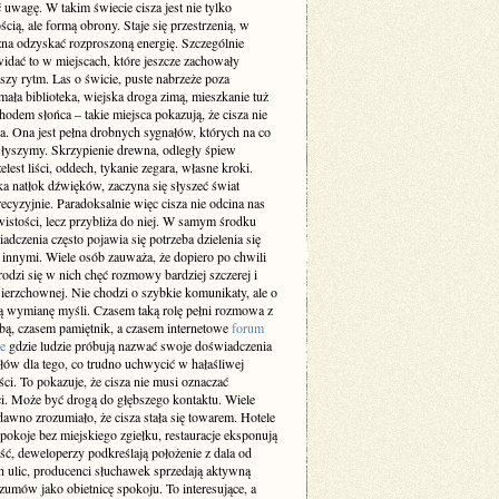
 uwagę. W takim świecie cisza jest nie tylko
cią, ale formą obrony. Staje się przestrzenią, w
żna odzyskać rozproszoną energię. Szczególnie
idać to w miejscach, które jeszcze zachowały
szy rytm. Las o świcie, puste nabrzeże poza
ała biblioteka, wiejska droga zimą, mieszkanie tuż
odem słońca – takie miejsca pokazują, że cisza nie
a. Ona jest pełna drobnych sygnałów, których na co
 słyszymy. Skrzypienie drewna, odległy śpiew
elest liści, oddech, tykanie zegara, własne kroki.
a natłok dźwięków, zaczyna się słyszeć świat
recyzyjnie. Paradoksalnie więc cisza nie odcina nas
istości, lecz przybliża do niej. W samym środku
adczenia często pojawia się potrzeba dzielenia się
z innymi. Wiele osób zauważa, że dopiero po chwili
rodzi się w nich chęć rozmowy bardziej szczerej i
ierzchownej. Nie chodzi o szybkie komunikaty, ale o
 wymianę myśli. Czasem taką rolę pełni rozmowa z
obą, czasem pamiętnik, a czasem internetowe
forum
e
gdzie ludzie próbują nazwać swoje doświadczenia
słów dla tego, co trudno uchwycić w hałaśliwej
ci. To pokazuje, że cisza nie musi oznaczać
i. Może być drogą do głębszego kontaktu. Wiele
dawno zrozumiało, że cisza stała się towarem. Hotele
pokoje bez miejskiego zgiełku, restauracje eksponują
ść, deweloperzy podkreślają położenie z dala od
h ulic, producenci słuchawek sprzedają aktywną
zumów jako obietnicę spokoju. To interesujące, a