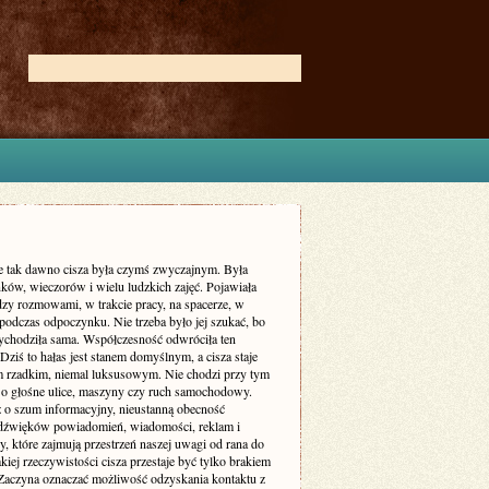
ie tak dawno cisza była czymś zwyczajnym. Była
ków, wieczorów i wielu ludzkich zajęć. Pojawiała
dzy rozmowami, w trakcie pracy, na spacerze, w
podczas odpoczynku. Nie trzeba było jej szukać, bo
zychodziła sama. Współczesność odwróciła ten
Dziś to hałas jest stanem domyślnym, a cisza staje
m rzadkim, niemal luksusowym. Nie chodzi przy tym
 o głośne ulice, maszyny czy ruch samochodowy.
ż o szum informacyjny, nieustanną obecność
dźwięków powiadomień, wiadomości, reklam i
, które zajmują przestrzeń naszej uwagi od rana do
kiej rzeczywistości cisza przestaje być tylko brakiem
Zaczyna oznaczać możliwość odzyskania kontaktu z