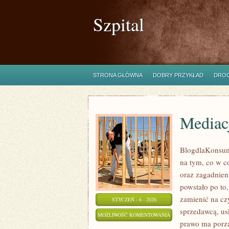
Szpital
STRONA GŁÓWNA
DOBRY PRZYKŁAD
DROG
Mediacj
BlogdlaKonsume
na tym, co w c
oraz zagadnien
powstało po to
zamienić na cz
STYCZEŃ - 6 - 2026
sprzedawcą, usł
MEDIACJE
MOŻLIWOŚĆ KOMENTOWANIA
prawo ma porzą
I
ZOSTAŁA WYŁĄCZONA