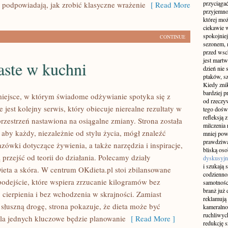
przyciągać
o podpowiadają, jak zrobić klasyczne wrażenie
[ Read More
przyjemnoś
której mo
ciekawie w
spokojniej
CONTINUE
sezonem, m
przed wsch
jest martw
aste w kuchni
dzień nie
ptaków, sz
Kiedy znik
bardziej p
miejsce, w którym świadome odżywianie spotyka się z
od rzeczyw
e jest kolejny serwis, który obiecuje nierealne rezultaty w
tego doświ
refleksją 
przestrzeń nastawiona na osiągalne zmiany. Strona została
milczenia 
aby każdy, niezależnie od stylu życia, mógł znaleźć
mniej pow
prawdziwą
zówki dotyczące żywienia, a także narzędzia i inspiracje,
bliską os
przejść od teorii do działania. Polecamy działy
dyskusyjn
i szukają 
ieta a skóra. W centrum OKdieta.pl stoi zbilansowane
codziennoś
podejście, które wspiera zrzucanie kilogramów bez
samotnośc
branż już 
 cierpienia i bez wchodzenia w skrajności. Zamiast
reklamują 
 słuszną drogę, strona pokazuje, że dieta może być
kameralno
ruchliwyc
la jednych kluczowe będzie planowanie
[ Read More ]
redukcję s