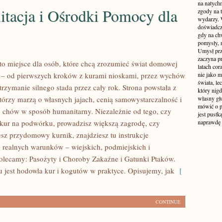
na natych
itacja i Ośrodki Pomocy dla
zgody na t
wydarzy. W
doświadcz
gdy na ch
pomysły, n
Umysł prz
zaczyna p
to miejsce dla osób, które chcą zrozumieć świat domowej
latach co
 – od pierwszych kroków z kurami nioskami, przez wychów
nie jako m
świata, le
utrzymanie silnego stada przez cały rok. Strona powstała z
który nigd
którzy marzą o własnych jajach, cenią samowystarczalność i
własny gło
mówić o pr
 chów w sposób humanitarny. Niezależnie od tego, czy
jest pustk
 kur na podwórku, prowadzisz większą zagrodę, czy
naprawdę
esz przydomowy kurnik, znajdziesz tu instrukcje
realnych warunków – wiejskich, podmiejskich i
olecamy: Pasożyty i Choroby Zakaźne i Gatunki Ptaków.
 jest hodowla kur i kogutów w praktyce. Opisujemy, jak
[
CONTINUE