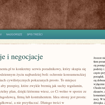
I
NAJGORSZE
SPIS TREŚCI
e i negocjacje
Jeszcze n
tłem poran
się pomię
nta.pl to konkretny serwis poradnikowy, który skupia się
podróży i 
często pr
odziennym życiu najbardziej boli: ochronie konsumenckiej
porządek. 
iach cywilistycznych pokazanych prosto. To miejsce
się dobre
wyłącznie
, aby przepisy, które zwykle brzmią jak suchy regulamin,
Chodzi te
ytelny plan, dzięki któremu wiesz, co Ci wolno w sporze ze
ekranów, 
komentarzy
ugodawcą, firmą lub kontrahentem. Idea strony jest prosta:
nocy. W ta
dkować, a nie przytłaczać. Dlatego treści w
dźwięku. 