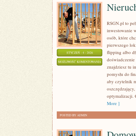
Nieruc
RSGN.pl to peł
inwestowanie w
osób, które ch
pierwszego lok
flipping albo 
STYCZEŃ - 4 - 2026
doświadczenie 
NIERUCHOMOŚCI
MOŻLIWOŚĆ KOMENTOWANIA
znajdziesz tu i
ROLNE
ZOSTAŁA WYŁĄCZONA
pomysłu do fin
aby czytelnik m
oszczędzający,
optymalizacji.
More ]
POSTED BY ADMIN
Domowa