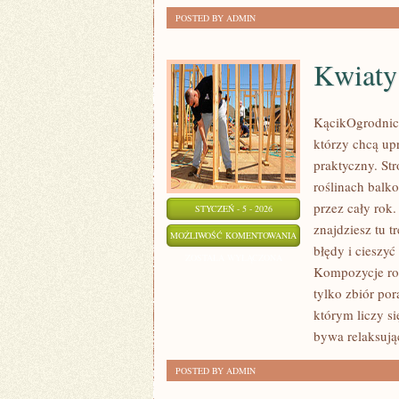
POSTED BY ADMIN
Kwiaty
KącikOgrodniczy
którzy chcą up
praktyczny. St
roślinach balk
przez cały rok.
STYCZEŃ - 5 - 2026
znajdziesz tu 
KWIATY
MOŻLIWOŚĆ KOMENTOWANIA
błędy i cieszy
OGRODOWE
ZOSTAŁA WYŁĄCZONA
Kompozycje roś
tylko zbiór po
którym liczy s
bywa relaksując
POSTED BY ADMIN