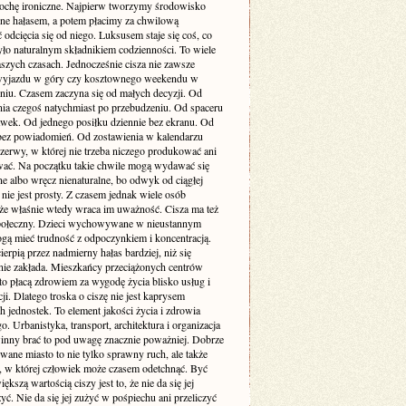
rochę ironiczne. Najpierw tworzymy środowisko
one hałasem, a potem płacimy za chwilową
odcięcia się od niego. Luksusem staje się coś, co
yło naturalnym składnikiem codzienności. To wiele
szych czasach. Jednocześnie cisza nie zawsze
yjazdu w góry czy kosztownego weekendu w
niu. Czasem zaczyna się od małych decyzji. Od
nia czegoś natychmiast po przebudzeniu. Od spaceru
awek. Od jednego posiłku dziennie bez ekranu. Od
bez powiadomień. Od zostawienia w kalendarzu
rzerwy, w której nie trzeba niczego produkować ani
ć. Na początku takie chwile mogą wydawać się
e albo wręcz nienaturalne, bo odwyk od ciągłej
 nie jest prosty. Z czasem jednak wiele osób
że właśnie wtedy wraca im uważność. Cisza ma też
ołeczny. Dzieci wychowywane w nieustannym
gą mieć trudność z odpoczynkiem i koncentracją.
ierpią przez nadmierny hałas bardziej, niż się
ie zakłada. Mieszkańcy przeciążonych centrów
to płacą zdrowiem za wygodę życia blisko usług i
i. Dlatego troska o ciszę nie jest kaprysem
 jednostek. To element jakości życia i zdrowia
o. Urbanistyka, transport, architektura i organizacja
inny brać to pod uwagę znacznie poważniej. Dobrze
wane miasto to nie tylko sprawny ruch, ale także
ń, w której człowiek może czasem odetchnąć. Być
ększą wartością ciszy jest to, że nie da się jej
yć. Nie da się jej zużyć w pośpiechu ani przeliczyć