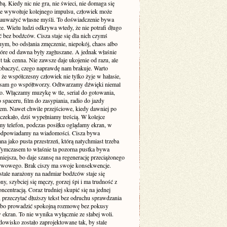
. Kiedy nic nie gra, nie świeci, nie domaga się
 nie wywołuje kolejnego impulsu, człowiek może
zauważyć własne myśli. To doświadczenie bywa
e. Wielu ludzi odkrywa wtedy, że nie potrafi długo
 bez bodźców. Cisza staje się dla nich czymś
ym, bo odsłania zmęczenie, niepokój, chaos albo
tóre od dawna były zagłuszane. A jednak właśnie
st tak cenna. Nie zawsze daje ukojenie od razu, ale
obaczyć, czego naprawdę nam brakuje. Warto
że współczesny człowiek nie tylko żyje w hałasie,
o sam go współtworzy. Odtwarzamy dźwięki niemal
. Włączamy muzykę w tle, serial do gotowania,
 spaceru, film do zasypiania, radio do jazdy
m. Nawet chwile przejściowe, kiedy dawniej po
 czekało, dziś wypełniamy treścią. W kolejce
my telefon, podczas posiłku oglądamy ekran, w
odpowiadamy na wiadomości. Cisza bywa
a jako pusta przestrzeń, którą natychmiast trzeba
 Tymczasem to właśnie ta pozorna pustka bywa
niejsza, bo daje szansę na regenerację przeciążonego
rwowego. Brak ciszy ma swoje konsekwencje.
stale narażony na nadmiar bodźców staje się
ny, szybciej się męczy, gorzej śpi i ma trudność z
ncentracją. Coraz trudniej skupić się na jednej
 przeczytać dłuższy tekst bez odruchu sprawdzania
albo prowadzić spokojną rozmowę bez pokusy
 ekran. To nie wynika wyłącznie ze słabej woli.
dowisko zostało zaprojektowane tak, by stale