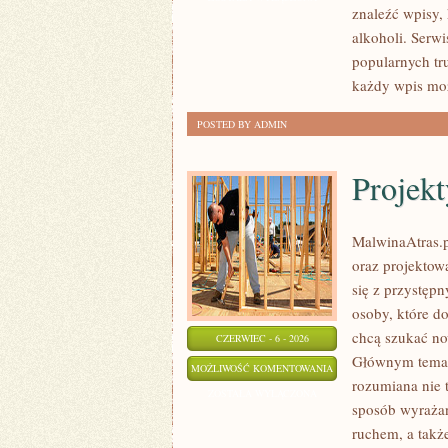
znaleźć wpisy,
TRADYCJE
alkoholi. Serwi
PICIE
popularnych tr
każdy wpis może
POSTED BY ADMIN
Projekt
MalwinaAtras.pl
oraz projektowa
się z przystęp
osoby, które do
chcą szukać now
CZERWIEC - 6 - 2026
Głównym temate
PROJEKTY
MOŻLIWOŚĆ KOMENTOWANIA
rozumiana nie 
DIY
ZOSTAŁA WYŁĄCZONA
sposób wyrażan
I
ruchem, a takż
KREATYWNE