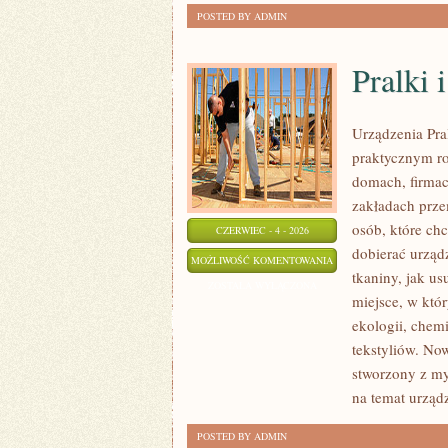
POSTED BY ADMIN
Pralki 
Urządzenia Pra
praktycznym r
domach, firmac
zakładach prze
osób, które chc
CZERWIEC - 4 - 2026
dobierać urządz
PRALKI
MOŻLIWOŚĆ KOMENTOWANIA
tkaniny, jak u
I
ZOSTAŁA WYŁĄCZONA
miejsce, w któ
SUSZARKI
ekologii, chemi
tekstyliów. Now
stworzony z my
na temat urząd
POSTED BY ADMIN