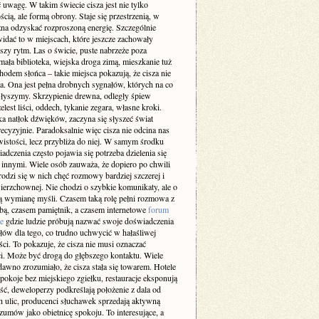
 uwagę. W takim świecie cisza jest nie tylko
cią, ale formą obrony. Staje się przestrzenią, w
żna odzyskać rozproszoną energię. Szczególnie
idać to w miejscach, które jeszcze zachowały
szy rytm. Las o świcie, puste nabrzeże poza
ała biblioteka, wiejska droga zimą, mieszkanie tuż
odem słońca – takie miejsca pokazują, że cisza nie
a. Ona jest pełna drobnych sygnałów, których na co
 słyszymy. Skrzypienie drewna, odległy śpiew
elest liści, oddech, tykanie zegara, własne kroki.
a natłok dźwięków, zaczyna się słyszeć świat
recyzyjnie. Paradoksalnie więc cisza nie odcina nas
istości, lecz przybliża do niej. W samym środku
adczenia często pojawia się potrzeba dzielenia się
z innymi. Wiele osób zauważa, że dopiero po chwili
rodzi się w nich chęć rozmowy bardziej szczerej i
ierzchownej. Nie chodzi o szybkie komunikaty, ale o
 wymianę myśli. Czasem taką rolę pełni rozmowa z
obą, czasem pamiętnik, a czasem internetowe
forum
e
gdzie ludzie próbują nazwać swoje doświadczenia
słów dla tego, co trudno uchwycić w hałaśliwej
ci. To pokazuje, że cisza nie musi oznaczać
i. Może być drogą do głębszego kontaktu. Wiele
dawno zrozumiało, że cisza stała się towarem. Hotele
pokoje bez miejskiego zgiełku, restauracje eksponują
ść, deweloperzy podkreślają położenie z dala od
h ulic, producenci słuchawek sprzedają aktywną
zumów jako obietnicę spokoju. To interesujące, a