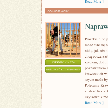
Read More ]
POSTED BY ADMIN
Napraw
Proszkic.pl to
może stać się b
nitką, jak równ
chcą poszerzać 
szyciem, dobor
CZERWIEC - 5 - 2026
poznawaniem n
NAPRAWY
MOŻLIWOŚĆ KOMENTOWANIA
krawieckich w 
I
ZOSTAŁA WYŁĄCZONA
szycie może być
PRZERÓBKI
Polecamy Krawi
znaleźć liczne 
użytkownik moż
Read More ]