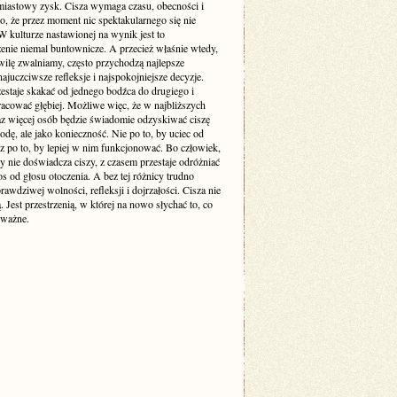
miastowy zysk. Cisza wymaga czasu, obecności i
o, że przez moment nic spektakularnego się nie
 kulturze nastawionej na wynik jest to
enie niemal buntownicze. A przecież właśnie wtedy,
wilę zwalniamy, często przychodzą najlepsze
ajuczciwsze refleksje i najspokojniejsze decyzje.
estaje skakać od jednego bodźca do drugiego i
racować głębiej. Możliwe więc, że w najbliższych
raz więcej osób będzie świadomie odzyskiwać ciszę
odę, ale jako konieczność. Nie po to, by uciec od
cz po to, by lepiej w nim funkcjonować. Bo człowiek,
y nie doświadcza ciszy, z czasem przestaje odróżniać
s od głosu otoczenia. A bez tej różnicy trudno
awdziwej wolności, refleksji i dojrzałości. Cisza nie
ą. Jest przestrzenią, w której na nowo słychać to, co
 ważne.