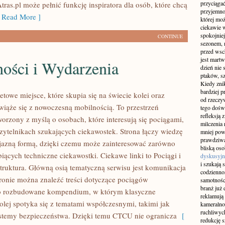
przyciągać
ras.pl może pełnić funkcję inspiratora dla osób, które chcą
przyjemnoś
Read More ]
której mo
ciekawie w
spokojniej
CONTINUE
sezonem, m
przed wsch
jest martw
ności i Wydarzenia
dzień nie
ptaków, sz
Kiedy znik
bardziej p
towe miejsce, które skupia się na świecie kolei oraz
od rzeczyw
wiąże się z nowoczesną mobilnością. To przestrzeń
tego doświ
refleksją 
worzony z myślą o osobach, które interesują się pociągami,
milczenia 
czytelnikach szukających ciekawostek. Strona łączy wiedzę
mniej pow
prawdziwą
yjazną formą, dzięki czemu może zainteresować zarówno
bliską os
iących techniczne ciekawostki. Ciekawe linki to Pociągi i
dyskusyjn
i szukają 
struktura. Główną osią tematyczną serwisu jest komunikacja
codziennoś
ronie można znaleźć treści dotyczące pociągów
samotnośc
branż już 
o rozbudowane kompendium, w którym klasyczne
reklamują 
olej spotyka się z tematami współczesnymi, takimi jak
kameralno
ruchliwyc
stemy bezpieczeństwa. Dzięki temu CTCU nie ogranicza
[
redukcję s