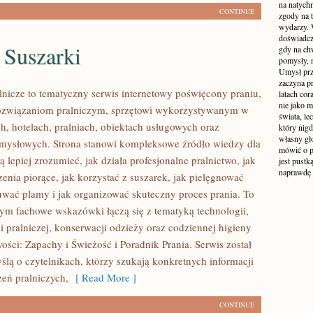
na natych
CONTINUE
zgody na t
wydarzy. W
doświadcz
i Suszarki
gdy na ch
pomysły, n
Umysł prz
zaczyna p
lnicze to tematyczny serwis internetowy poświęcony praniu,
latach co
nie jako m
ozwiązaniom pralniczym, sprzętowi wykorzystywanym w
świata, le
h, hotelach, pralniach, obiektach usługowych oraz
który nigd
własny gło
mysłowych. Strona stanowi kompleksowe źródło wiedzy dla
mówić o pr
ą lepiej zrozumieć, jak działa profesjonalne pralnictwo, jak
jest pustk
naprawdę
enia piorące, jak korzystać z suszarek, jak pielęgnować
suwać plamy i jak organizować skuteczny proces prania. To
rym fachowe wskazówki łączą się z tematyką technologii,
i pralniczej, konserwacji odzieży oraz codziennej higieny
ości: Zapachy i Świeżość i Poradnik Prania. Serwis został
ślą o czytelnikach, którzy szukają konkretnych informacji
zeń pralniczych,
[ Read More ]
CONTINUE