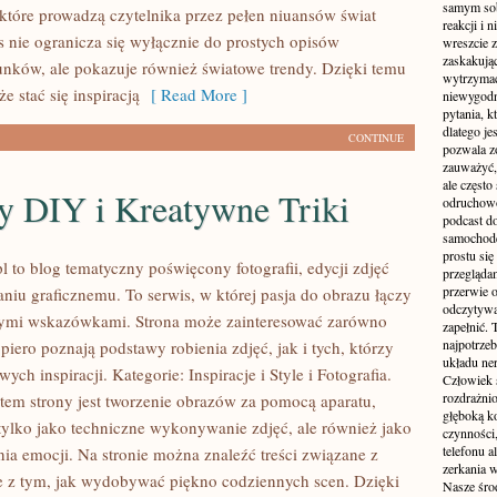
samym sobą
 które prowadzą czytelnika przez pełen niuansów świat
reakcji i
s nie ogranicza się wyłącznie do prostych opisów
wreszcie 
zaskakując
unków, ale pokazuje również światowe trendy. Dzięki temu
wytrzymać
 stać się inspiracją
[ Read More ]
niewygodn
pytania, k
dlatego je
CONTINUE
pozwala z
zauważyć, 
ale częst
y DIY i Kreatywne Triki
odruchowo
podcast do
samochode
prostu się
 to blog tematyczny poświęcony fotografii, edycji zdjęć
przegląda
przerwie 
niu graficznemu. To serwis, w której pasja do obrazu łączy
odczytywan
nymi wskazówkami. Strona może zainteresować zarówno
zapełnić.
najpotrzeb
piero poznają podstawy robienia zdjęć, jak i tych, którzy
układu ne
ych inspiracji. Kategorie: Inspiracje i Style i Fotografia.
Człowiek 
rozdrażnio
m strony jest tworzenie obrazów za pomocą aparatu,
głęboką ko
tylko jako techniczne wykonywanie zdjęć, ale również jako
czynności,
telefonu 
ia emocji. Na stronie można znaleźć treści związane z
zerkania w
e z tym, jak wydobywać piękno codziennych scen. Dzięki
Nasze śro