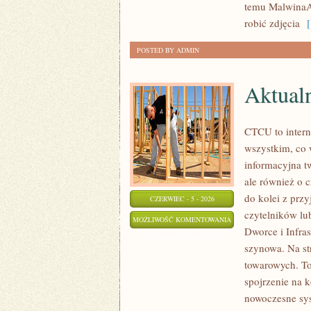
temu MalwinaAt
TRIKI
robić zdjęcia
[ 
POSTED BY ADMIN
Aktual
CTCU to interne
wszystkim, co 
informacyjna t
ale również o 
do kolei z prz
CZERWIEC - 5 - 2026
czytelników lub
AKTUALNOŚCI
MOŻLIWOŚĆ KOMENTOWANIA
Dworce i Infra
I
ZOSTAŁA WYŁĄCZONA
szynowa. Na st
WYDARZENIA
towarowych. T
spojrzenie na k
nowoczesne sy