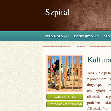
Szpital
STRONA GŁÓWNA
DOBRY PRZYKŁAD
DROG
Kultura
TadzikPije.pl 
z procentami, w
dotyczące nale
chcą zgłębiać z
alkoholem są p
CZERWIEC - 6 - 2026
podróże smakow
KULTURA
MOŻLIWOŚĆ KOMENTOWANIA
Alkohole Premi
I
ZOSTAŁA WYŁĄCZONA