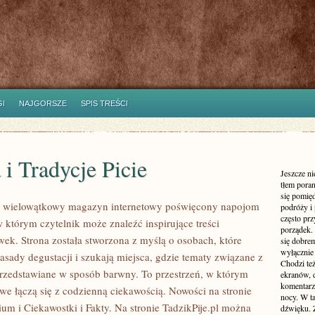
I
NAJGORSZE
SPIS TREŚCI
 i Tradycje Picie
Jeszcze n
tłem poran
się pomię
to wielowątkowy magazyn internetowy poświęcony napojom
podróży i 
często pr
 którym czytelnik może znaleźć inspirujące treści
porządek. 
wek. Strona została stworzona z myślą o osobach, które
się dobre
wyłącznie
asady degustacji i szukają miejsca, gdzie tematy związane z
Chodzi te
rzedstawiane w sposób barwny. To przestrzeń, w którym
ekranów, 
komentarzy
e łączą się z codzienną ciekawością. Nowości na stronie
nocy. W ta
um i Ciekawostki i Fakty. Na stronie TadzikPije.pl można
dźwięku. 