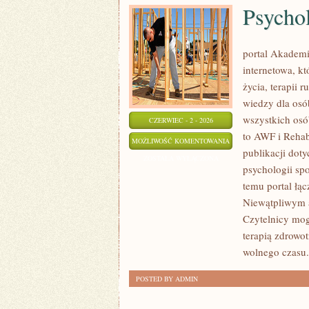
Psycho
portal Akadem
internetowa, k
życia, terapii
wiedzy dla osó
wszystkich osó
CZERWIEC - 2 - 2026
to AWF i Rehabi
PSYCHOLOGIA
MOŻLIWOŚĆ KOMENTOWANIA
publikacji dot
SPORTU
ZOSTAŁA WYŁĄCZONA
psychologii spo
temu portal łą
Niewątpliwym a
Czytelnicy mog
terapią zdrowo
wolnego czasu.
POSTED BY ADMIN