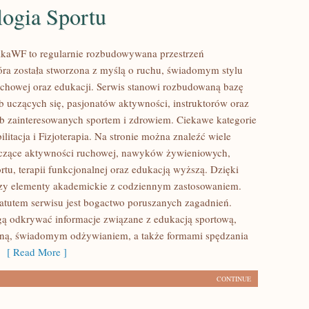
logia Sportu
ikaWF to regularnie rozbudowywana przestrzeń
tóra została stworzona z myślą o ruchu, świadomym stylu
 ruchowej oraz edukacji. Serwis stanowi rozbudowaną bazę
b uczących się, pasjonatów aktywności, instruktorów oraz
b zainteresowanych sportem i zdrowiem. Ciekawe kategorie
litacja i Fizjoterapia. Na stronie można znaleźć wiele
yczące aktywności ruchowej, nawyków żywieniowych,
rtu, terapii funkcjonalnej oraz edukacją wyższą. Dzięki
czy elementy akademickie z codziennym zastosowaniem.
tutem serwisu jest bogactwo poruszanych zagadnień.
ą odkrywać informacje związane z edukacją sportową,
tną, świadomym odżywianiem, a także formami spędzania
[ Read More ]
CONTINUE