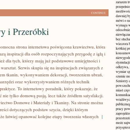
zarazem t
przepełni
możliwość 
CONTINUE
dawniej b
mówi o na
wymaga w
y i Przeróbki
odosobnie
niewłącza
bez słuch
wieczora 
 pomocna strona internetowa poświęcona krawiectwu, która
krótkiej p
konsumowa
azą inspiracji dla osób rozpoczynających przygodę z igłą i
niewygodn
ież dla tych, którzy mają już podstawowe umiejętności i
stymulacji
odkrywa, 
warsztat. Serwis skupia się na inspiracjach związanych z
wymiar sp
em tkanin, wykonywaniem dekoracji, tworzeniem ubrań,
szumie mo
Seniorzy c
arzędzi oraz wykorzystywaniem różnych technik
powszechn
praktyce. To internetowy poradnik, który pokazuje, że
miast częs
komunikacj
 nie tylko domową pasją, lecz także źródłem satysfakcji.
wrażliwych
ectwo Domowe i Materiały i Tkaniny. Na stronie można
publiczneg
pracy pow
treści dotyczących podstaw szycia, dzięki którym
zaprojekto
e łatwiej opanować kolejne etapy tworzenia własnych
[
przestrze
może najwi
przyspiesz