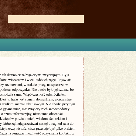
ie tak dawno cisza była czymś zwyczajnym. Była
ków, wieczorów i wielu ludzkich zajęć. Pojawiała
dzy rozmowami, w trakcie pracy, na spacerze, w
podczas odpoczynku. Nie trzeba było jej szukać, bo
zychodziła sama. Współczesność odwróciła ten
Dziś to hałas jest stanem domyślnym, a cisza staje
m rzadkim, niemal luksusowym. Nie chodzi przy tym
 o głośne ulice, maszyny czy ruch samochodowy.
ż o szum informacyjny, nieustanną obecność
dźwięków powiadomień, wiadomości, reklam i
, które zajmują przestrzeń naszej uwagi od rana do
kiej rzeczywistości cisza przestaje być tylko brakiem
Zaczyna oznaczać możliwość odzyskania kontaktu z