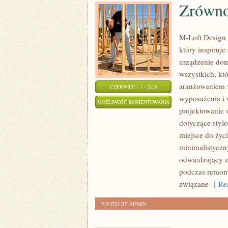
Zrówno
M-Loft Design 
który inspiruj
urządzenie domu
wszystkich, kt
aranżowaniem w
CZERWIEC - 1 - 2026
wyposażenia i 
ZRÓWNOWAŻONE
MOŻLIWOŚĆ KOMENTOWANIA
projektowanie 
I
ZOSTAŁA WYŁĄCZONA
dotyczące styl
EKO
miejsce do życ
WNĘTRZA
minimalistyczn
odwiedzający z
podczas remontu
związane
[ Rea
POSTED BY ADMIN