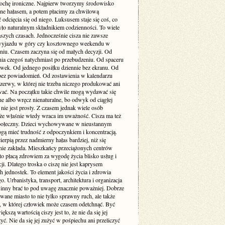
rochę ironiczne. Najpierw tworzymy środowisko
one hałasem, a potem płacimy za chwilową
odcięcia się od niego. Luksusem staje się coś, co
yło naturalnym składnikiem codzienności. To wiele
szych czasach. Jednocześnie cisza nie zawsze
yjazdu w góry czy kosztownego weekendu w
niu. Czasem zaczyna się od małych decyzji. Od
nia czegoś natychmiast po przebudzeniu. Od spaceru
awek. Od jednego posiłku dziennie bez ekranu. Od
bez powiadomień. Od zostawienia w kalendarzu
rzerwy, w której nie trzeba niczego produkować ani
ć. Na początku takie chwile mogą wydawać się
e albo wręcz nienaturalne, bo odwyk od ciągłej
 nie jest prosty. Z czasem jednak wiele osób
że właśnie wtedy wraca im uważność. Cisza ma też
ołeczny. Dzieci wychowywane w nieustannym
gą mieć trudność z odpoczynkiem i koncentracją.
ierpią przez nadmierny hałas bardziej, niż się
ie zakłada. Mieszkańcy przeciążonych centrów
to płacą zdrowiem za wygodę życia blisko usług i
i. Dlatego troska o ciszę nie jest kaprysem
 jednostek. To element jakości życia i zdrowia
o. Urbanistyka, transport, architektura i organizacja
inny brać to pod uwagę znacznie poważniej. Dobrze
wane miasto to nie tylko sprawny ruch, ale także
ń, w której człowiek może czasem odetchnąć. Być
ększą wartością ciszy jest to, że nie da się jej
yć. Nie da się jej zużyć w pośpiechu ani przeliczyć