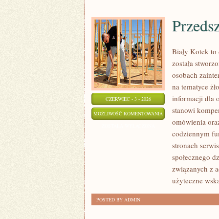
Przedsz
Biały Kotek to 
została stworz
osobach zainte
na tematyce żł
informacji dla
CZERWIEC - 3 - 2026
stanowi kompe
PRZEDSZKOLA
MOŻLIWOŚĆ KOMENTOWANIA
omówienia oraz
I
ZOSTAŁA WYŁĄCZONA
codziennym fu
ŻLOBKI
stronach serwi
społecznego dz
związanych z a
użyteczne wsk
POSTED BY ADMIN