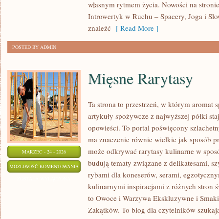
własnym rytmem życia. Nowości na stronie
Introwertyk w Ruchu – Spacery, Joga i Slo
znaleźć
[ Read More ]
POSTED BY ADMIN
Mięsne Rarytasy
Ta strona to przestrzeń, w którym aromat 
artykuły spożywcze z najwyższej półki sta
opowieści. To portal poświęcony szlachet
ma znaczenie równie wielkie jak sposób p
może odkrywać rarytasy kulinarne w sposó
MARZEC - 24 - 2026
budują tematy związane z delikatesami, s
MIĘSNE
MOŻLIWOŚĆ KOMENTOWANIA
rybami dla koneserów, serami, egzotyczny
RARYTASY
ZOSTAŁA WYŁĄCZONA
kulinarnymi inspiracjami z różnych stron ś
to Owoce i Warzywa Ekskluzywne i Smaki 
Zakątków. To blog dla czytelników szukaj