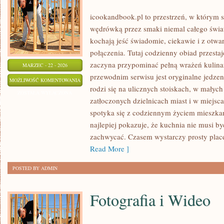
icookandbook.pl to przestrzeń, w którym str
wędrówką przez smaki niemal całego świata
kochają jeść świadomie, ciekawie i z otwa
połączenia. Tutaj codzienny obiad przesta
zaczyna przypominać pełną wrażeń kulin
MARZEC - 22 - 2026
przewodnim serwisu jest oryginalne jedzeni
DESERY
MOŻLIWOŚĆ KOMENTOWANIA
rodzi się na ulicznych stoiskach, w mały
I
ZOSTAŁA WYŁĄCZONA
zatłoczonych dzielnicach miast i w miejsca
SŁODKOŚCI
spotyka się z codziennym życiem mieszkań
najlepiej pokazuje, że kuchnia nie musi 
zachwycać. Czasem wystarczy prosty plac
Read More ]
POSTED BY ADMIN
Fotografia i Wideo