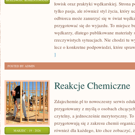
MOŻLIWOŚĆ KOMENTOWANIA
łowisk oraz praktyki wędkarskiej. Strona 
ABC
ZOSTAŁA WYŁĄCZONA
tylko pasja, ale również styl życia, który 
DLA
odbiorca może zanurzyć się w świat wędkar
DZIECI
przygotować się do wyjazdu. To miejsce 
I
wędkarzy, dlatego publikowane materiały 
MŁODZIEŻY
rzeczywistych sytuacjach. Nie chodzi tu w
lecz o konkretne podpowiedzi, które spraw
]
POSTED BY ADMIN
Reakcje Chemiczne
Zdajechemie.pl to nowoczesny serwis eduka
przygotowany z myślą o osobach chcącyc
czytelny, a jednocześnie merytoryczny. To 
przygotowują się z zakresu chemii organicz
również dla każdego, kto chce zobaczyć, ż
MARZEC - 19 - 2026