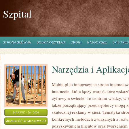
Szpital
STRONA GŁÓWNA
DOBRY PRZYKŁAD
DROGI
NAJGORSZE
SPIS TREŚ
Narzędzia i Aplikac
Mobiu.pl to innowacyjna strona interneto
internecie, która łączy wartościowe wskaz
cyfrowym świecie. To centrum wiedzy, w kt
także początkujący przedsiębiorcy mogą z
skutecznej reklamy w sieci. Tematyka stro
MARZEC - 26 - 2026
konkretnych metodach związanych z rozwi
NARZĘDZIA
MOŻLIWOŚĆ KOMENTOWANIA
pozyskiwaniem klientów oraz tworzeniem 
I
ZOSTAŁA WYŁĄCZONA