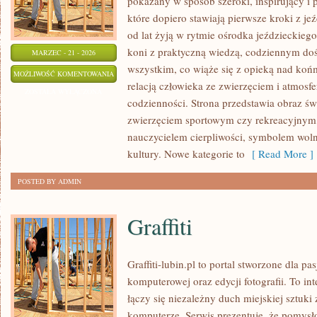
pokazany w sposób szeroki, inspirujący i 
które dopiero stawiają pierwsze kroki z jeź
od lat żyją w rytmie ośrodka jeździeckiego
koni z praktyczną wiedzą, codziennym do
MARZEC - 21 - 2026
wszystkim, co wiąże się z opieką nad końm
TRENING
MOŻLIWOŚĆ KOMENTOWANIA
relacją człowieka ze zwierzęciem i atmosfe
I
ZOSTAŁA WYŁĄCZONA
codzienności. Strona przedstawia obraz świ
JEŹDZIECTWO
zwierzęciem sportowym czy rekreacyjnym, 
nauczycielem cierpliwości, symbolem woln
kultury. Nowe kategorie to
[ Read More ]
POSTED BY ADMIN
Graffiti
Graffiti-lubin.pl to portal stworzone dla pas
komputerowej oraz edycji fotografii. To i
łączy się niezależny duch miejskiej sztuki
komputerze. Serwis prezentuje, że pomys