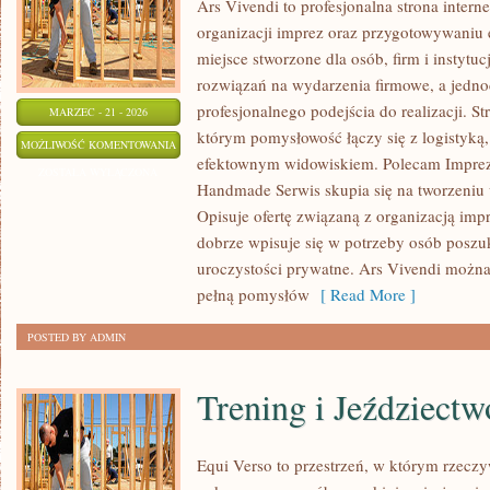
Ars Vivendi to profesjonalna strona intern
organizacji imprez oraz przygotowywaniu
miejsce stworzone dla osób, firm i instytu
rozwiązań na wydarzenia firmowe, a jedno
profesjonalnego podejścia do realizacji. S
MARZEC - 21 - 2026
którym pomysłowość łączy się z logistyką,
FOTOGRAFIA
MOŻLIWOŚĆ KOMENTOWANIA
efektownym widowiskiem. Polecam Imprez
I
ZOSTAŁA WYŁĄCZONA
Handmade Serwis skupia się na tworzeniu 
WIDEO
Opisuje ofertę związaną z organizacją impr
dobrze wpisuje się w potrzeby osób posz
uroczystości prywatne. Ars Vivendi można
pełną pomysłów
[ Read More ]
POSTED BY ADMIN
Trening i Jeździectw
Equi Verso to przestrzeń, w którym rzeczy