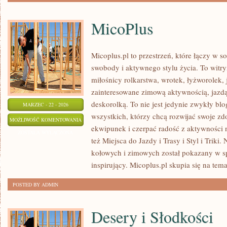
MicoPlus
Micoplus.pl to przestrzeń, które łączy w s
swobody i aktywnego stylu życia. To witryn
miłośnicy rolkarstwa, wrotek, łyżworolek, 
zainteresowane zimową aktywnością, jazdą
deskorolką. To nie jest jedynie zwykły bl
MARZEC - 22 - 2026
wszystkich, którzy chcą rozwijać swoje z
MICOPLUS
MOŻLIWOŚĆ KOMENTOWANIA
ekwipunek i czerpać radość z aktywności
ZOSTAŁA WYŁĄCZONA
też Miejsca do Jazdy i Trasy i Styl i Triki.
kołowych i zimowych został pokazany w s
inspirujący. Micoplus.pl skupia się na tema
POSTED BY ADMIN
Desery i Słodkości