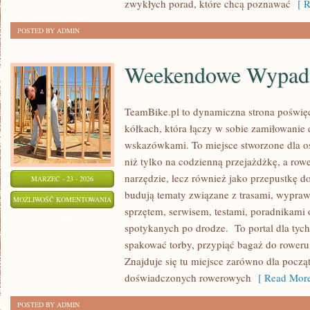
zwykłych porad, które chcą poznawać
[ R
POSTED BY ADMIN
Weekendowe Wypad
TeamBike.pl to dynamiczna strona pośw
kółkach, która łączy w sobie zamiłowanie
wskazówkami. To miejsce stworzone dla os
niż tylko na codzienną przejażdżkę, a rowe
narzędzie, lecz również jako przepustkę d
MARZEC - 23 - 2026
budują tematy związane z trasami, wyprawa
WEEKENDOWE
MOŻLIWOŚĆ KOMENTOWANIA
sprzętem, serwisem, testami, poradnikami o
WYPADY
ZOSTAŁA WYŁĄCZONA
spotykanych po drodze. To portal dla tych
spakować torby, przypiąć bagaż do rower
Znajduje się tu miejsce zarówno dla począt
doświadczonych rowerowych
[ Read More
POSTED BY ADMIN