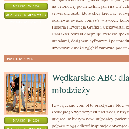
na betonowej powierzchni, jak i na wirtual
MARZEC - 20 - 2026
serwis dla osób, które chcą kreować, rozwi
GRAFFITI
MOŻLIWOŚĆ KOMENTOWANIA
poznawać świeże pomysły w świecie koloru
ZOSTAŁA WYŁĄCZONA
Historia i Ewolucja Grafiki i Ciekawostki 
Charakter portalu obejmuje szerokie spek
muralami, designem cyfrowym i postprodu
użytkownik może zgłębić zarówno podstaw
POSTED BY ADMIN
Wędkarskie ABC dla 
młodzieży
Pzwpajeczno.com.pl to praktyczny blog wę
spokojnego wypoczynku nad wodą z użyte
miejsce, w którym nowi miłośnicy łowieni
MARZEC - 19 - 2026
połowu mogą odkryć inspiracje dotyczące 
WĘDKARSKIE