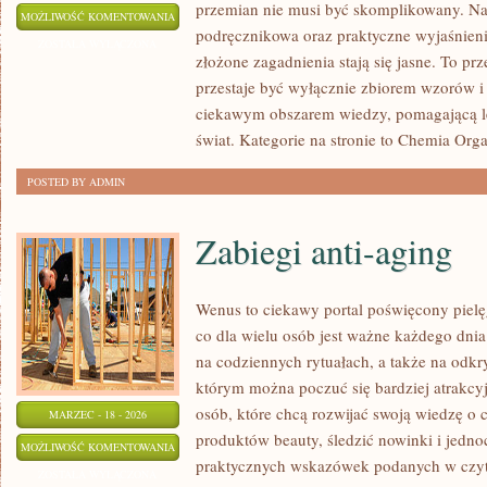
przemian nie musi być skomplikowany. Na 
REAKCJE
MOŻLIWOŚĆ KOMENTOWANIA
podręcznikowa oraz praktyczne wyjaśnieni
CHEMICZNE
ZOSTAŁA WYŁĄCZONA
złożone zagadnienia stają się jasne. To prz
przestaje być wyłącznie zbiorem wzorów i 
ciekawym obszarem wiedzy, pomagającą le
świat. Kategorie na stronie to Chemia Orga
POSTED BY ADMIN
Zabiegi anti-aging
Wenus to ciekawy portal poświęcony pielęg
co dla wielu osób jest ważne każdego dnia:
na codziennych rytuałach, a także na odk
którym można poczuć się bardziej atrakcyj
osób, które chcą rozwijać swoją wiedzę o 
MARZEC - 18 - 2026
produktów beauty, śledzić nowinki i jedno
ZABIEGI
MOŻLIWOŚĆ KOMENTOWANIA
praktycznych wskazówek podanych w czyte
ANTI-
ZOSTAŁA WYŁĄCZONA