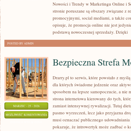
Nowości i Trendy w Marketingu Online i S
APLIKACJE
stronie poruszane są obszary związane z r
MARKETINGOWE
promocyjnymi, social mediami, a także co
opisuje, że promocja online nie jest jedy
podstawą nowoczesnej sprzedaży. Dzięki
[
POSTED BY ADMIN
Bezpieczna Strefa M
Drarry.pl to serwis, które powstało z myśl
dla których świadome jedzenie oraz aktyw
sposobem na lepsze samopoczucie, a nie
strona internetowa kierowany do tych, kt
zamiast intensywnej rywalizacji. Tutaj diet
MARZEC - 25 - 2026
pasmo wyrzeczeń, lecz jako przyjazna dro
BEZPIECZNA
MOŻLIWOŚĆ KOMENTOWANIA
musi oznaczać publicznego udowadniania s
STREFA
ZOSTAŁA WYŁĄCZONA
pokazuje, że introwertyk może zadbać o k
MOTYWACJI