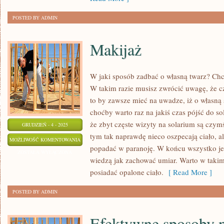
BUTY
POSTED BY ADMIN
SPORTOWE?
Makijaż
W jaki sposób zadbać o własną twarz? Chce
W takim razie musisz zwrócić uwagę, że 
to by zawsze mieć na uwadze, iż o własną 
choćby warto raz na jakiś czas pójść do s
że zbyt częste wizyty na solarium są czym
GRUDZIEŃ - 4 - 2025
tym tak naprawdę nieco oszpecają ciało, 
MAKIJAŻ
MOŻLIWOŚĆ KOMENTOWANIA
popadać w paranoję. W końcu wszystko jest
ZOSTAŁA WYŁĄCZONA
wiedzą jak zachować umiar. Warto w takim 
posiadać opalone ciało.
[ Read More ]
POSTED BY ADMIN
Efektywne sposoby 