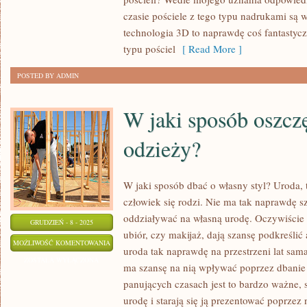
PRZERÓŻNE
czasie pościele z tego typu nadrukami są
FUNKCJE,
technologia 3D to naprawdę coś fantastycz
NIEMNIEJ
typu pościel
[ Read More ]
POSTED BY ADMIN
W jaki sposób oszcz
odzieży?
W jaki sposób dbać o własny styl? Uroda, 
człowiek się rodzi. Nie ma tak naprawdę 
oddziaływać na własną urodę. Oczywiście 
GRUDZIEŃ - 8 - 2025
ubiór, czy makijaż, dają szansę podkreślić 
W
MOŻLIWOŚĆ KOMENTOWANIA
uroda tak naprawdę na przestrzeni lat sama
JAKI
ZOSTAŁA WYŁĄCZONA
ma szansę na nią wpływać poprzez dbanie o
SPOSÓB
panujących czasach jest to bardzo ważne, s
OSZCZĘDZAĆ
urodę i starają się ją prezentować poprze