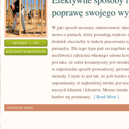
poprawę swojego wy
W jaki sposób możemy zainwestować własn
mowa o paniach, które posiadają większe 
dodatek chociażby w trakcie pracowania za
GRUDZIEŃ - 4 - 2025
pieniędzy. Dla tego typu pań szczególnie 
EFEKTYWNE
MOŻLIWOŚĆ KOMENTOWANIA
możliwości założenia własnego salonu k
SPOSOBY
ZOSTAŁA WYŁĄCZONA
jest taka, że salon kosmetyczny jest strzałe
NA
w odpowiedni sposób prowadzony, pewnie
ZNACZNĄ
niemały. Często to jest tak, że jeśli bardz
POPRAWĘ
zapominamy, iż najbardziej istotne jest u
SWOJEGO
naszych klientek i klientów. Można śmiało
WYGLĄDU
bardzo się postaramy,
[ Read More ]
POSTED BY ADMIN