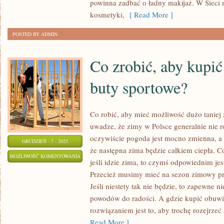
powinna zadbać o ładny makijaż. W Sieci
kosmetyki,
[ Read More ]
POSTED BY ADMIN
Co zrobić, aby kupić
buty sportowe?
Co robić, aby mieć możliwość dużo taniej
uwadze, że zimy w Polsce generalnie nie r
oczywiście pogoda jest mocno zmienna, a 
GRUDZIEŃ - 7 - 2025
że następna zima będzie całkiem ciepła. Có
CO
MOŻLIWOŚĆ KOMENTOWANIA
jeśli idzie zima, to czymś odpowiednim jes
ZROBIĆ,
ZOSTAŁA WYŁĄCZONA
Przecież musimy mieć na sezon zimowy pr
ABY
Jeśli niestety tak nie będzie, to zapewne 
KUPIĆ
powodów do radości. A gdzie kupić obuwi
SPORO
rozwiązaniem jest to, aby trochę rozejrzeć
TAŃSZE
Read More ]