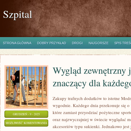
Szpital
STRONA GŁÓWNA
DOBRY PRZYKŁAD
DROGI
NAJGORSZE
SPIS TREŚ
Wygląd zewnętrzny j
znaczący dla każdeg
Zakupy trafnych dodatków to istotne Modn
wygodnie. Każdego dnia przekonuje się o 
które zamiast przyodziać pożyteczne sporto
GRUDZIEŃ - 9 - 2025
oraz najzwyczajniej w świecie wyglądać m
WYGLĄD
MOŻLIWOŚĆ KOMENTOWANIA
akcesoriów typu sukienki. Jednakowo jest j
ZEWNĘTRZNY
ZOSTAŁA WYŁĄCZONA