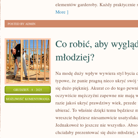
NA
elementów garderoby. Każdy praktycznie s
ODZIEŻY?
More ]
POSTED BY ADMIN
Co robić, aby wyglą
młodziej?
Na modę duży wpływ wywiera styl bycia c
typowe, że panie pragną nieco ukryć swój 
się dużo piękniej. Akurat co do tego pewni
GRUDZIEŃ - 8 - 2025
oczywiście mężczyźni zapewne nie mają wą
CO
MOŻLIWOŚĆ KOMENTOWANIA
razie jakoś ukryć prawdziwy wiek, przede
ROBIĆ,
ZOSTAŁA WYŁĄCZONA
ubierać. To właśnie dzięki temu będziesz
ABY
wreszcie będziesz niesamowicie usatysf
WYGLĄDAĆ
Jednakowoż to jeszcze nie wszystko. Absol
NIECO
chciałaby prezentować się dużo młodziej
MŁODZIEJ?