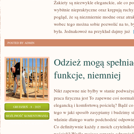
Żakiety są niezwykle eleganckie, ale co po
JEST
wybitnie niepraktyczne oraz krępują ruchy
NADZWYCZAJ
pogląd, że są niezmiernie modne oraz atra
ZNACZĄCY
wobec tego można sobie pozwolić na to, 
DLA
była. Jednakowoż na przykład dajmy już
[
KAŻDEGO
POSTED BY ADMIN
Z
NAS
Odzież mogą spełnia
funkcje, niemniej
Nikt zapewne nie byłby w stanie podważyć
praca fizyczna jest To zapewne coś norma
elegancką i komfortową pościelą? Bądź co
GRUDZIEŃ - 8 - 2025
tego w jaki sposób zasypiamy i budzimy s
ODZIEŻ
MOŻLIWOŚĆ KOMENTOWANIA
właśnie dlatego warto podchodzić odpowie
MOGĄ
ZOSTAŁA WYŁĄCZONA
Co definitywnie każdy z moich czytelnikó
SPEŁNIAĆ
pościeli? Wedle mojego uznania odpowiedni