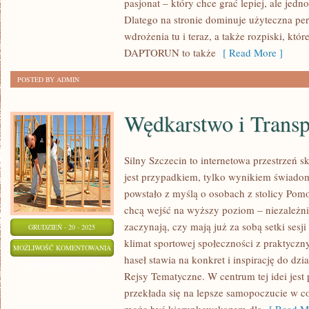
pasjonat – który chce grać lepiej, ale jedn
TRIATHLON
Dlatego na stronie dominuje użyteczna pe
wdrożenia tu i teraz, a także rozpiski, któ
DAPTORUN to także
[ Read More ]
POSTED BY ADMIN
Wędkarstwo i Trans
Silny Szczecin to internetowa przestrzeń s
jest przypadkiem, tylko wynikiem świado
powstało z myślą o osobach z stolicy Pomo
chcą wejść na wyższy poziom – niezależni
zaczynają, czy mają już za sobą setki sesj
GRUDZIEŃ - 20 - 2025
klimat sportowej społeczności z praktycz
WĘDKARSTWO
MOŻLIWOŚĆ KOMENTOWANIA
haseł stawia na konkret i inspirację do dzi
I
ZOSTAŁA WYŁĄCZONA
Rejsy Tematyczne. W centrum tej idei jest 
TRANSPORT
przekłada się na lepsze samopoczucie w c
WODNY