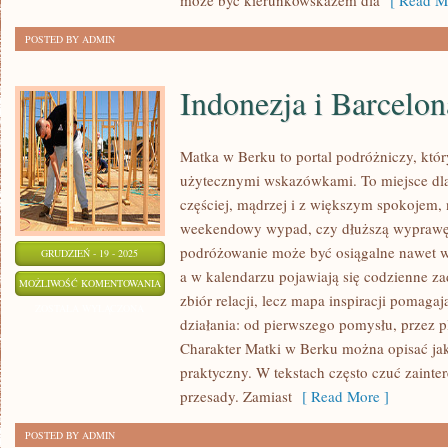
może być kierunkowskazem dla
[ Read Mo
POSTED BY ADMIN
Indonezja i Barcelon
Matka w Berku to portal podróżniczy, któr
użytecznymi wskazówkami. To miejsce dla
częściej, mądrzej i z większym spokojem, 
weekendowy wypad, czy dłuższą wyprawę.
podróżowanie może być osiągalne nawet wt
GRUDZIEŃ - 19 - 2025
a w kalendarzu pojawiają się codzienne zad
INDONEZJA
MOŻLIWOŚĆ KOMENTOWANIA
zbiór relacji, lecz mapa inspiracji pomaga
I
ZOSTAŁA WYŁĄCZONA
działania: od pierwszego pomysłu, przez 
BARCELONA
Charakter Matki w Berku można opisać jak
praktyczny. W tekstach często czuć zainter
przesady. Zamiast
[ Read More ]
POSTED BY ADMIN