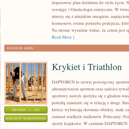
dopasować plan działania do stylu życia. N
50.
rozstępy i Ginekologia estetyczna. W świe
ROKU
mierzy się z miejskim smogiem, napięciem
ŻYCIA
hormonów, rośnie potrzeba podejścia, któr
I
Na stronie wyraźnie widać, że celem jest 
TERAPIE
Read More ]
HORMONALNE
POSTED BY ADMIN
A
SKÓRA
Krykiet i Triathlon
DAPTORUN to serwis poświęcony sporto
alternatywnym sportom oraz radości rywaliz
sportowy nawyk spotyka się z głodem wied
potrafią zamienić się w relację z drogi. St
którzy wybierają skromne obiekty, małe z
GRUDZIEŃ - 21 - 2025
zamiast wielkich stadionów. Polecamy: For
KRYKIET
MOŻLIWOŚĆ KOMENTOWANIA
sporty kajakowe. W centrum DAPTORUN z
I
ZOSTAŁA WYŁĄCZONA