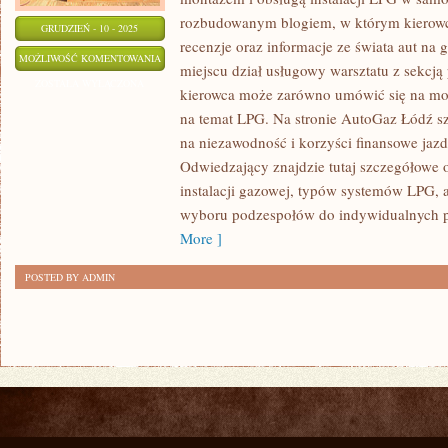
rozbudowanym blogiem, w którym kierowc
GRUDZIEŃ - 10 - 2025
recenzje oraz informacje ze świata aut na 
APLIKACJE
MOŻLIWOŚĆ KOMENTOWANIA
miejscu dział usługowy warsztatu z sekcj
I
ZOSTAŁA WYŁĄCZONA
kierowca może zarówno umówić się na mont
GADŻETY
na temat LPG. Na stronie AutoGaz Łódź sz
DLA
na niezawodność i korzyści finansowe jazd
KIEROWCÓW
Odwiedzający znajdzie tutaj szczegółowe 
I
instalacji gazowej, typów systemów LPG, 
PORADNIKI
wyboru podzespołów do indywidualnych po
DLA
More ]
NOWYCH
POSTED BY ADMIN
KIEROWCÓW