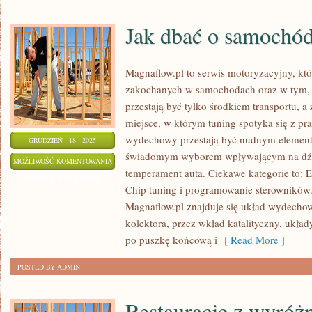
Jak dbać o samochó
Magnaflow.pl to serwis motoryzacyjny, kt
zakochanych w samochodach oraz w tym, 
przestają być tylko środkiem transportu, a
miejsce, w którym tuning spotyka się z pra
wydechowy przestają być nudnym elemente
GRUDZIEŃ - 18 - 2025
świadomym wyborem wpływającym na dźw
JAK
MOŻLIWOŚĆ KOMENTOWANIA
temperament auta. Ciekawe kategorie to: E
DBAĆ
ZOSTAŁA WYŁĄCZONA
Chip tuning i programowanie sterowników
O
Magnaflow.pl znajduje się układ wydecho
SAMOCHÓD
kolektora, przez wkład katalityczny, układy
UŻYWANY?
po puszkę końcową i
[ Read More ]
POSTED BY ADMIN
Restauracje z wyróż