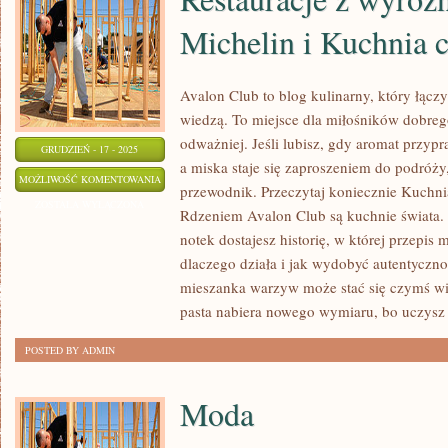
Michelin i Kuchnia 
Avalon Club to blog kulinarny, który łącz
wiedzą. To miejsce dla miłośników dobreg
odważniej. Jeśli lubisz, gdy aromat przyp
GRUDZIEŃ - 17 - 2025
a miska staje się zaproszeniem do podróży
RESTAURACJE
MOŻLIWOŚĆ KOMENTOWANIA
przewodnik. Przeczytaj koniecznie Kuchnia
Z
ZOSTAŁA WYŁĄCZONA
Rdzeniem Avalon Club są kuchnie świata.
WYRÓŻNIENIEM
notek dostajesz historię, w której przepis
MICHELIN
dlaczego działa i jak wydobyć autentyczno
I
mieszanka warzyw może stać się czymś wię
KUCHNIA
pasta nabiera nowego wymiaru, bo uczysz 
CHIŃSKA
POSTED BY ADMIN
Moda