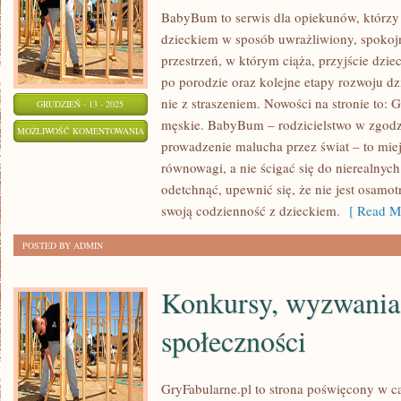
BabyBum to serwis dla opiekunów, którzy
dzieckiem w sposób uwrażliwiony, spokojn
przestrzeń, w którym ciąża, przyjście dzie
po porodzie oraz kolejne etapy rozwoju dz
nie z straszeniem. Nowości na stronie to: 
GRUDZIEŃ - 13 - 2025
męskie. BabyBum – rodzicielstwo w zgodzi
MODA
MOŻLIWOŚĆ KOMENTOWANIA
prowadzenie malucha przez świat – to miej
ZOSTAŁA WYŁĄCZONA
równowagi, a nie ścigać się do nierealny
odetchnąć, upewnić się, że nie jest osamot
swoją codzienność z dzieckiem.
[ Read Mo
POSTED BY ADMIN
Konkursy, wyzwania 
społeczności
GryFabularne.pl to strona poświęcony w c