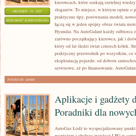
kierowcach, które szukają rzetelnej wied
sloganów. To miejsce, w którym opinie o 
GRUDZIEŃ - 10 - 2025
praktyczne tipy, porównania modeli, nowo
PRAWO
MOŻLIWOŚĆ KOMENTOWANIA
łączą się w jeden spójny obraz świata mot
I
ZOSTAŁA WYŁĄCZONA
Hyundai. Na AutoGalant każdy odbiorca zn
PRZEPISY
zarówno początkujący kierowca, jak i doś
DROGOWE
który od lat śledzi świat czterech kółek. S
I
praktyczny przewodnik po wszystkim, co w
AUTONOMICZNE
eksploatacją pojazdu: od doboru samochod
POJAZDY
serwisowe, aż po finansowanie. AutoGalan
POSTED BY ADMIN
Aplikacje i gadżety 
Poradniki dla nowy
AutoGaz Łódź to wyspecjalizowany punkt 
montażem i obsługą instalacji LPG w sam