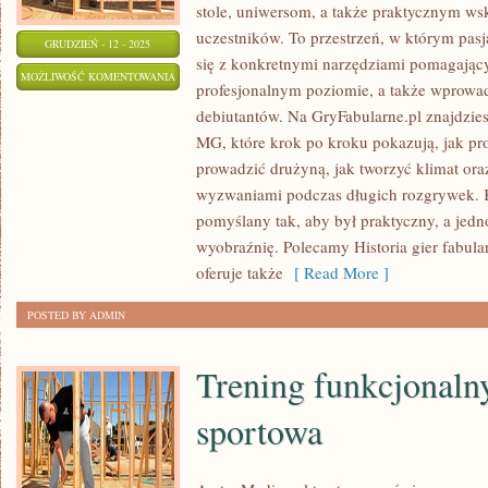
stole, uniwersom, a także praktycznym w
uczestników. To przestrzeń, w którym pasj
GRUDZIEŃ - 12 - 2025
się z konkretnymi narzędziami pomagając
KONKURSY,
MOŻLIWOŚĆ KOMENTOWANIA
profesjonalnym poziomie, a także wprowa
WYZWANIA
ZOSTAŁA WYŁĄCZONA
debiutantów. Na GryFabularne.pl znajdzies
I
MG, które krok po kroku pokazują, jak pr
AKCJE
prowadzić drużyną, jak tworzyć klimat ora
SPOŁECZNOŚCI
wyzwaniami podczas długich rozgrywek. K
pomyślany tak, aby był praktyczny, a jed
wyobraźnię. Polecamy Historia gier fabula
oferuje także
[ Read More ]
POSTED BY ADMIN
Trening funkcjonalny
sportowa