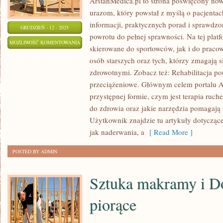
ArstanMedica.pl to strona poświęcony nowo
urazom, który powstał z myślą o pacjentac
informacji, praktycznych porad i sprawdz
GRUDZIEŃ - 12 - 2025
powrotu do pełnej sprawności. Na tej platf
TRENING
MOŻLIWOŚĆ KOMENTOWANIA
skierowane do sportowców, jak i do praco
FUNKCJONALNY
ZOSTAŁA WYŁĄCZONA
osób starszych oraz tych, którzy zmagają 
I
zdrowotnymi. Zobacz też: Rehabilitacja 
FIZJOTERAPIA
przeciążeniowe. Głównym celem portalu Ar
SPORTOWA
przystępnej formie, czym jest terapia ruc
do zdrowia oraz jakie narzędzia pomagają
Użytkownik znajdzie tu artykuły dotyczące
jak naderwania, a
[ Read More ]
POSTED BY ADMIN
Sztuka makramy i D
piorące