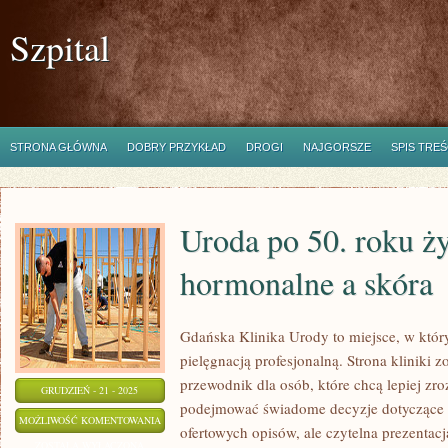
Szpital
STRONA GŁÓWNA
DOBRY PRZYKŁAD
DROGI
NAJGORSZE
SPIS TREŚ
Uroda po 50. roku ży
hormonalne a skóra
Gdańska Klinika Urody to miejsce, w któr
pielęgnacją profesjonalną. Strona kliniki 
przewodnik dla osób, które chcą lepiej zro
GRUDZIEŃ - 21 - 2025
podejmować świadome decyzje dotyczące ter
URODA
MOŻLIWOŚĆ KOMENTOWANIA
ofertowych opisów, ale czytelna prezentacja
PO
ZOSTAŁA WYŁĄCZONA