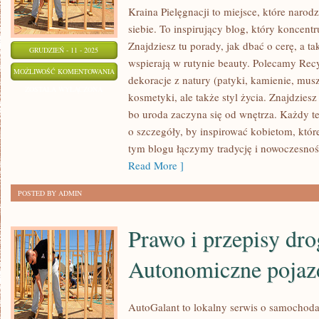
Kraina Pielęgnacji to miejsce, które narodz
siebie. To inspirujący blog, który koncentr
Znajdziesz tu porady, jak dbać o cerę, a t
GRUDZIEŃ - 11 - 2025
wspierają w rutynie beauty. Polecamy Recy
SZTUKA
MOŻLIWOŚĆ KOMENTOWANIA
dekoracje z natury (patyki, kamienie, muszl
MAKRAMY
ZOSTAŁA WYŁĄCZONA
kosmetyki, ale także styl życia. Znajdziesz
I
bo uroda zaczyna się od wnętrza. Każdy te
DOMOWE
o szczegóły, by inspirować kobietom, któr
ŚRODKI
tym blogu łączymy tradycję i nowoczesnoś
PIORĄCE
Read More ]
POSTED BY ADMIN
Prawo i przepisy dro
Autonomiczne pojaz
AutoGalant to lokalny serwis o samochoda