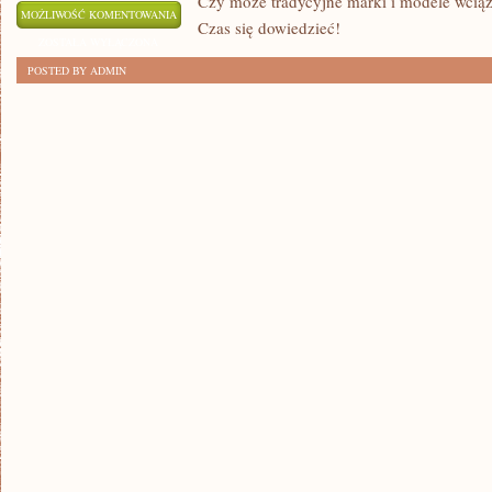
Czy może tradycyjne marki i modele wciąż
ODKRYJ
MOŻLIWOŚĆ KOMENTOWANIA
Czas się dowiedzieć!
NOWE
ZOSTAŁA WYŁĄCZONA
TRENDY
POSTED BY ADMIN
MOTORYZACYJNE
W
POLSCE