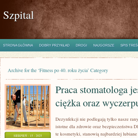
Szpital
STRONA GŁÓWNA
DOBRY PRZYKŁAD
DROGI
NAJGORSZE
SPIS TREŚ
Archive for the ‘Fitness po 40. roku życia’ Category
Praca stomatologa je
ciężka oraz wyczerp
Dezynfekcji nie podlegają tylko nasze ran
istotne dla zdrowie oraz bezpieczeństwa Dl
te kosmetyki, stanowią najbardziej lubiane
SIERPIEŃ - 15 - 2025