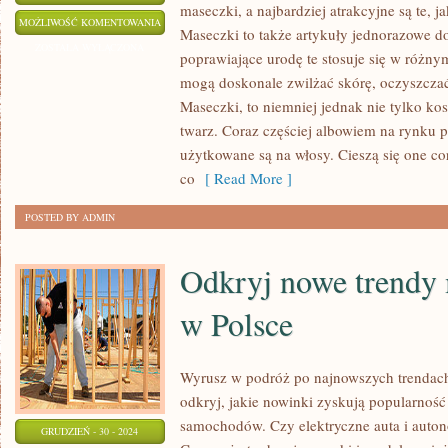
maseczki, a najbardziej atrakcyjne są te, 
PRACA
MOŻLIWOŚĆ KOMENTOWANIA
Maseczki to także artykuły jednorazowe do
STOMATOLOGA
ZOSTAŁA WYŁĄCZONA
poprawiające urodę te stosuje się w różn
JEST
mogą doskonale zwilżać skórę, oczyszczać
NADZWYCZAJ
Maseczki, to niemniej jednak nie tylko ko
CIĘŻKA
twarz. Coraz częściej albowiem na rynku po
ORAZ
użytkowane są na włosy. Cieszą się one co
WYCZERPUJĄCA
co
[ Read More ]
POSTED BY ADMIN
Odkryj nowe trendy
w Polsce
Wyrusz w podróż po najnowszych trendach
odkryj, jakie nowinki zyskują popularnoś
samochodów. Czy elektryczne auta i auton
GRUDZIEŃ - 30 - 2024