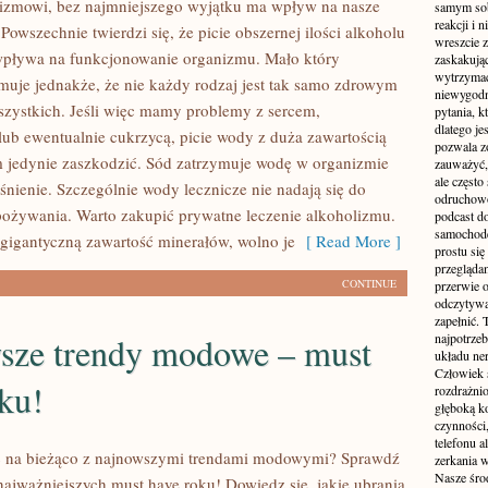
izmowi, bez najmniejszego wyjątku ma wpływ na nasze
samym sobą
reakcji i
 Powszechnie twierdzi się, że picie obszernej ilości alkoholu
wreszcie 
wpływa na funkcjonowanie organizmu. Mało który
zaskakując
wytrzymać
rmuje jednakże, że nie każdy rodzaj jest tak samo zdrowym
niewygodn
szystkich. Jeśli więc mamy problemy z sercem,
pytania, k
dlatego je
lub ewentualnie cukrzycą, picie wody z duża zawartością
pozwala z
 jedynie zaszkodzić. Sód zatrzymuje wodę w organizmie
zauważyć, 
ale częst
śnienie. Szczególnie wody lecznicze nie nadają się do
odruchowo
ożywania. Warto zakupić prywatne leczenie alkoholizmu.
podcast do
samochode
gigantyczną zawartość minerałów, wolno je
[ Read More ]
prostu się
przegląda
CONTINUE
przerwie 
odczytywan
zapełnić.
sze trendy modowe – must
najpotrzeb
układu ne
Człowiek 
ku!
rozdrażnio
głęboką ko
czynności,
telefonu 
ć na bieżąco z najnowszymi trendami modowymi? Sprawdź
zerkania w
Nasze śro
 najważniejszych must have roku! Dowiedz się, jakie ubrania