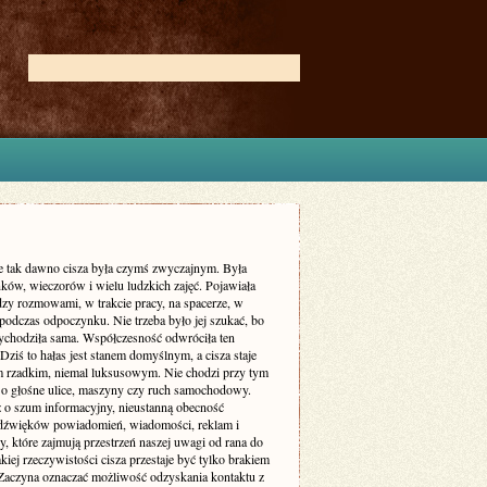
ie tak dawno cisza była czymś zwyczajnym. Była
ków, wieczorów i wielu ludzkich zajęć. Pojawiała
dzy rozmowami, w trakcie pracy, na spacerze, w
podczas odpoczynku. Nie trzeba było jej szukać, bo
zychodziła sama. Współczesność odwróciła ten
Dziś to hałas jest stanem domyślnym, a cisza staje
m rzadkim, niemal luksusowym. Nie chodzi przy tym
 o głośne ulice, maszyny czy ruch samochodowy.
ż o szum informacyjny, nieustanną obecność
dźwięków powiadomień, wiadomości, reklam i
, które zajmują przestrzeń naszej uwagi od rana do
kiej rzeczywistości cisza przestaje być tylko brakiem
Zaczyna oznaczać możliwość odzyskania kontaktu z