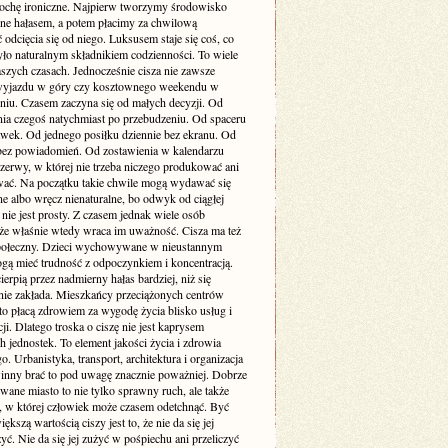
rochę ironiczne. Najpierw tworzymy środowisko
one hałasem, a potem płacimy za chwilową
odcięcia się od niego. Luksusem staje się coś, co
yło naturalnym składnikiem codzienności. To wiele
szych czasach. Jednocześnie cisza nie zawsze
yjazdu w góry czy kosztownego weekendu w
niu. Czasem zaczyna się od małych decyzji. Od
nia czegoś natychmiast po przebudzeniu. Od spaceru
awek. Od jednego posiłku dziennie bez ekranu. Od
bez powiadomień. Od zostawienia w kalendarzu
rzerwy, w której nie trzeba niczego produkować ani
ć. Na początku takie chwile mogą wydawać się
e albo wręcz nienaturalne, bo odwyk od ciągłej
 nie jest prosty. Z czasem jednak wiele osób
że właśnie wtedy wraca im uważność. Cisza ma też
ołeczny. Dzieci wychowywane w nieustannym
gą mieć trudność z odpoczynkiem i koncentracją.
ierpią przez nadmierny hałas bardziej, niż się
ie zakłada. Mieszkańcy przeciążonych centrów
to płacą zdrowiem za wygodę życia blisko usług i
i. Dlatego troska o ciszę nie jest kaprysem
 jednostek. To element jakości życia i zdrowia
o. Urbanistyka, transport, architektura i organizacja
inny brać to pod uwagę znacznie poważniej. Dobrze
wane miasto to nie tylko sprawny ruch, ale także
ń, w której człowiek może czasem odetchnąć. Być
ększą wartością ciszy jest to, że nie da się jej
yć. Nie da się jej zużyć w pośpiechu ani przeliczyć