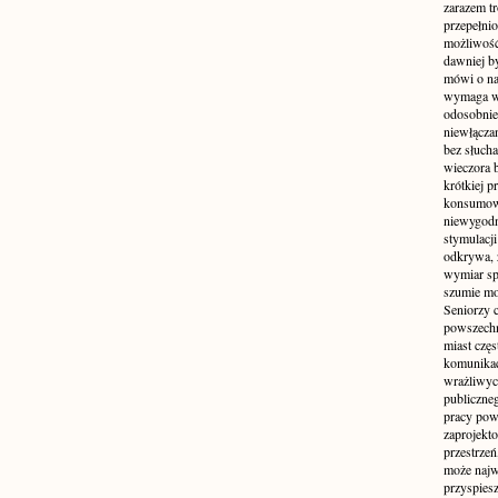
zarazem t
przepełni
możliwość 
dawniej b
mówi o na
wymaga w
odosobnie
niewłącza
bez słuch
wieczora 
krótkiej p
konsumowa
niewygodn
stymulacji
odkrywa, 
wymiar sp
szumie mo
Seniorzy c
powszechn
miast częs
komunikacj
wrażliwych
publiczneg
pracy pow
zaprojekto
przestrze
może najwi
przyspiesz