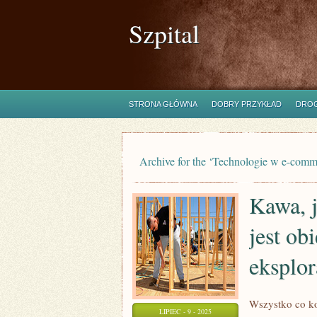
Szpital
STRONA GŁÓWNA
DOBRY PRZYKŁAD
DROG
Archive for the ‘Technologie w e-com
Kawa, j
jest ob
eksplo
Wszystko co ko
LIPIEC - 9 - 2025