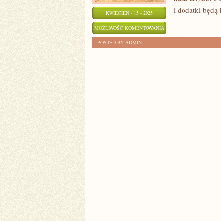
i dodatki będą
KWIECIEŃ - 15 - 2025
NAJNOWSZE
MOŻLIWOŚĆ KOMENTOWANIA
TRENDY
ZOSTAŁA WYŁĄCZONA
POSTED BY ADMIN
MODOWE
–
MUST
HAVE
ROKU!