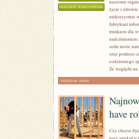
naszemu organ
KAWA,
MOŻLIWOŚĆ KOMENTOWANIA
życie i zdrowie
JAK
ZOSTAŁA WYŁĄCZONA
niekorzystnie 
WSZYSTKIE
fabrykant info
INNE
trunkiem dla w
ARTYKUŁY
nadciśnieniem 
JEST
sodu może nam
oraz podnosi ci
OBIEKTEM
codziennego sp
ZAMIŁOWANIA
Ze względu na 
WIELU
EKSPLORATORÓW
POSTED BY ADMIN
Najnow
have ro
Czy chcesz by
nasz artykuł o