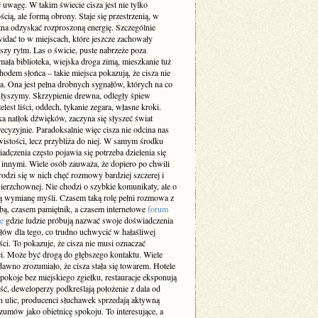
 uwagę. W takim świecie cisza jest nie tylko
cią, ale formą obrony. Staje się przestrzenią, w
żna odzyskać rozproszoną energię. Szczególnie
idać to w miejscach, które jeszcze zachowały
szy rytm. Las o świcie, puste nabrzeże poza
ała biblioteka, wiejska droga zimą, mieszkanie tuż
odem słońca – takie miejsca pokazują, że cisza nie
a. Ona jest pełna drobnych sygnałów, których na co
 słyszymy. Skrzypienie drewna, odległy śpiew
elest liści, oddech, tykanie zegara, własne kroki.
a natłok dźwięków, zaczyna się słyszeć świat
recyzyjnie. Paradoksalnie więc cisza nie odcina nas
istości, lecz przybliża do niej. W samym środku
adczenia często pojawia się potrzeba dzielenia się
z innymi. Wiele osób zauważa, że dopiero po chwili
rodzi się w nich chęć rozmowy bardziej szczerej i
ierzchownej. Nie chodzi o szybkie komunikaty, ale o
 wymianę myśli. Czasem taką rolę pełni rozmowa z
obą, czasem pamiętnik, a czasem internetowe
forum
e
gdzie ludzie próbują nazwać swoje doświadczenia
słów dla tego, co trudno uchwycić w hałaśliwej
ci. To pokazuje, że cisza nie musi oznaczać
i. Może być drogą do głębszego kontaktu. Wiele
dawno zrozumiało, że cisza stała się towarem. Hotele
pokoje bez miejskiego zgiełku, restauracje eksponują
ść, deweloperzy podkreślają położenie z dala od
h ulic, producenci słuchawek sprzedają aktywną
zumów jako obietnicę spokoju. To interesujące, a