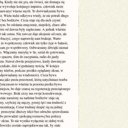
. Kiedy nic nie gra, nie świeci, nie domaga się
 nie wywołuje kolejnego impulsu, człowiek może
zauważyć własne myśli. To doświadczenie bywa
e. Wielu ludzi odkrywa wtedy, że nie potrafi długo
 bez bodźców. Cisza staje się dla nich czymś
ym, bo odsłania zmęczenie, niepokój, chaos albo
tóre od dawna były zagłuszane. A jednak właśnie
st tak cenna. Nie zawsze daje ukojenie od razu, ale
obaczyć, czego naprawdę nam brakuje. Warto
że współczesny człowiek nie tylko żyje w hałasie,
o sam go współtworzy. Odtwarzamy dźwięki niemal
. Włączamy muzykę w tle, serial do gotowania,
 spaceru, film do zasypiania, radio do jazdy
m. Nawet chwile przejściowe, kiedy dawniej po
 czekało, dziś wypełniamy treścią. W kolejce
my telefon, podczas posiłku oglądamy ekran, w
odpowiadamy na wiadomości. Cisza bywa
a jako pusta przestrzeń, którą natychmiast trzeba
 Tymczasem to właśnie ta pozorna pustka bywa
niejsza, bo daje szansę na regenerację przeciążonego
rwowego. Brak ciszy ma swoje konsekwencje.
stale narażony na nadmiar bodźców staje się
ny, szybciej się męczy, gorzej śpi i ma trudność z
ncentracją. Coraz trudniej skupić się na jednej
 przeczytać dłuższy tekst bez odruchu sprawdzania
albo prowadzić spokojną rozmowę bez pokusy
 ekran. To nie wynika wyłącznie ze słabej woli.
dowisko zostało zaprojektowane tak, by stale