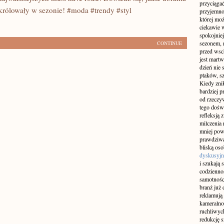
przyciągać
 królowały w sezonie! #moda #trendy #styl
przyjemnoś
której mo
ciekawie w
spokojniej
sezonem, m
CONTINUE
przed wsch
jest martw
dzień nie
ptaków, sz
Kiedy znik
bardziej p
od rzeczyw
tego doświ
refleksją 
milczenia 
mniej pow
prawdziwą
bliską os
dyskusyjn
i szukają 
codziennoś
samotnośc
branż już 
reklamują 
kameralno
ruchliwyc
redukcję s