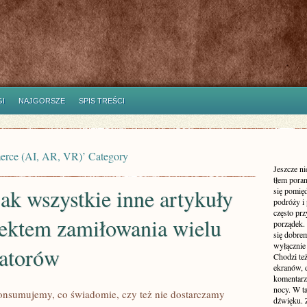
I
NAJGORSZE
SPIS TREŚCI
merce (AI, AR, VR)’ Category
Jeszcze n
tłem poran
ak wszystkie inne artykuły
się pomię
podróży i 
często pr
iektem zamiłowania wielu
porządek. 
się dobre
wyłącznie
ratorów
Chodzi te
ekranów, 
komentarzy
nocy. W ta
nsumujemy, co świadomie, czy też nie dostarczamy
dźwięku. 