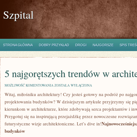
Szpital
STRONA GŁÓWNA
DOBRY PRZYKŁAD
DROGI
NAJGORSZE
SPIS TREŚ
5 najgorętszych trendów w archit
5
MOŻLIWOŚĆ KOMENTOWANIA
ZOSTAŁA WYŁĄCZONA
NAJGORĘTSZYCH
Witaj,⁤ miłośniku architektury! Czy jesteś gotowy na podróż po najgo
TRENDÓW
W
projektowania budynków? W dzisiejszym artykule przyjrzymy się pię
ARCHITEKTURZE
kierunkom ​w architekturze, które zdobywają serca projektantów i ⁢i
Przygotuj się na⁤ inspirującą przejażdżkę przez nowoczesne rozwiązan
Najnowocześniejsz
futurystyczne⁣ wizje architektoniczne. Let’s dive in!
budynków