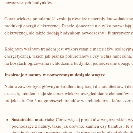
nowoczesnych budynków.
Coraz większą popularność ​zyskują również materiały fotowoltaiczne
produkcji energii elektrycznej. Panele ⁤słoneczne nie tylko pozwalają‍
⁢elektrycznej, ale także dodają budynkom nowoczesny i futurystyczn
Kolejnym ważnym⁣ trendem jest wykorzystanie materiałów⁣ izolacyjn
energetycznej, takich ⁣jak pianka poliuretanowa czy wełna mineraln
na kosztach ogrzewania i chłodzenia ⁤budynku, jednocześnie dbając o 
Inspiracje z natury w nowoczesnym designie wnętrz
Natura zawsze była głównym źródłem inspiracji‌ dla architektów i de
czasach, trendem staje się coraz większe uwzględnianie elementów
projektach.​ Oto 5 najgorętszych trendów w architekturze, które czerpi
Sustainable materials:
Coraz więcej projektów wnętrzarskich wy
⁣pochodzące z natury, takie ‌jak drewno, kamień czy bambus. Te⁢ s
dodają charakteru przestrzeniom, ale również są bardziej ekologi