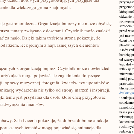
ny dzieci, dorosłych przygotowujących przyjęcie dla
przyciągać
zenie dla większego grona znajomych.
przyjemnoś
której mo
ciekawie w
spokojniej
racje gastronomiczne. Organizacja imprezy nie może obyć się
sezonem, m
orusza tematy związane z deserami. Czytelnik może znaleźć
przed wsch
jest martw
ać za mało. Dzięki takim treściom strona pokazuje, że
dzień nie
dodatkiem, lecz jednym z najważniejszych elementów
ptaków, sz
Kiedy znik
bardziej p
od rzeczyw
tego doświ
iązanych z organizacją imprez. Czytelnik może dowiedzieć
refleksją 
milczenia 
W artykułach mogą pojawiać się zagadnienia dotyczące
mniej pow
kcji, oprawy muzycznej, fotografa, kwiatów czy upominków
prawdziwą
bliską os
nizację wydarzenia nie tylko od strony marzeń i inspiracji,
dyskusyjn
ęki temu jest przydatna dla osób, które chcą przygotować
i szukają 
codziennoś
nadwyrężania finansów.
samotnośc
branż już 
reklamują 
abawy. Sala Lacerta pokazuje, że dobrze dobrane atrakcje
kameralno
ruchliwyc
poruszanych tematów mogą pojawiać się animacje dla
redukcję s