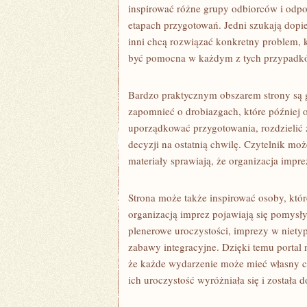
inspirować różne grupy odbiorców i odpo
etapach przygotowań. Jedni szukają dopie
inni chcą rozwiązać konkretny problem, k
być pomocna w każdym z tych przypadk
Bardzo praktycznym obszarem strony są 
zapomnieć o drobiazgach, które później o
uporządkować przygotowania, rozdzielić z
decyzji na ostatnią chwilę. Czytelnik moż
materiały sprawiają, że organizacja impre
Strona może także inspirować osoby, któ
organizacją imprez pojawiają się pomysły
plenerowe uroczystości, imprezy w nietypo
zabawy integracyjne. Dzięki temu portal 
że każde wydarzenie może mieć własny ch
ich uroczystość wyróżniała się i została 