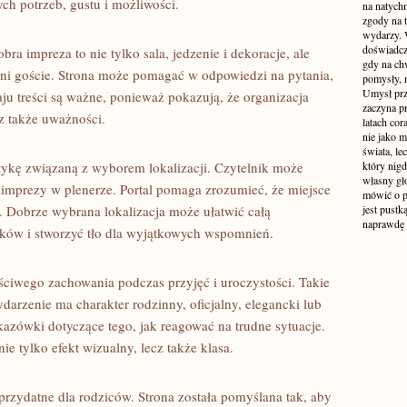
ch potrzeb, gustu i możliwości.
na natych
zgody na t
wydarzy. W
doświadcz
a impreza to nie tylko sala, jedzenie i dekoracje, ale
gdy na ch
zeni goście. Strona może pomagać w odpowiedzi na pytania,
pomysły, n
Umysł prz
ju treści są ważne, ponieważ pokazują, że organizacja
zaczyna p
z także uważności.
latach co
nie jako m
świata, le
ykę związaną z wyborem lokalizacji. Czytelnik może
który nigd
własny gło
i imprezy w plenerze. Portal pomaga zrozumieć, że miejsce
mówić o pr
 Dobrze wybrana lokalizacja może ułatwić całą
jest pustk
naprawdę
ików i stworzyć tło dla wyjątkowych wspomnień.
ściwego zachowania podczas przyjęć i uroczystości. Takie
arzenie ma charakter rodzinny, oficjalny, elegancki lub
azówki dotyczące tego, jak reagować na trudne sytuacje.
ie tylko efekt wizualny, lecz także klasa.
rzydatne dla rodziców. Strona została pomyślana tak, aby