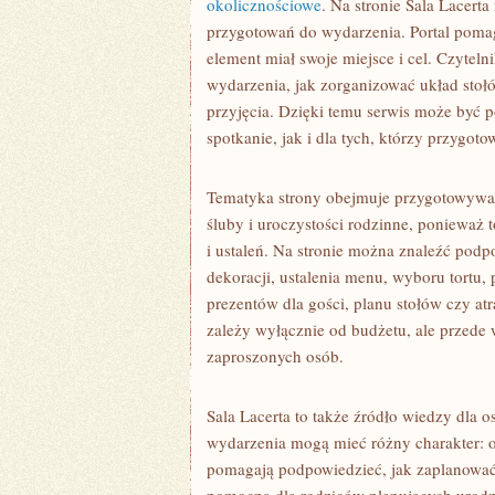
okolicznościowe
. Na stronie Sala Lacert
przygotowań do wydarzenia. Portal poma
element miał swoje miejsce i cel. Czyteln
wydarzenia, jak zorganizować układ stołó
przyjęcia. Dzięki temu serwis może być
spotkanie, jak i dla tych, którzy przygo
Tematyka strony obejmuje przygotowywa
śluby i uroczystości rodzinne, ponieważ 
i ustaleń. Na stronie można znaleźć podp
dekoracji, ustalenia menu, wyboru tortu,
prezentów dla gości, planu stołów czy atr
zależy wyłącznie od budżetu, ale przede
zaproszonych osób.
Sala Lacerta to także źródło wiedzy dla 
wydarzenia mogą mieć różny charakter: o
pomagają podpowiedzieć, jak zaplanować