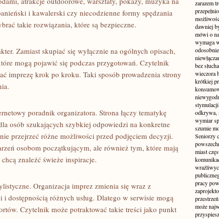
odami, atrakcje outdoorowe, warsztaty, pokazy, muzyka na
zarazem t
przepełni
anieński i kawalerski czy niecodzienne formy spędzania
możliwość 
rać takie rozwiązania, które są bezpieczne.
dawniej b
mówi o na
wymaga w
akter. Zamiast skupiać się wyłącznie na ogólnych opisach,
odosobnie
niewłącza
które mogą pojawić się podczas przygotowań. Czytelnik
bez słuch
ować imprezę krok po kroku. Taki sposób prowadzenia strony
wieczora 
krótkiej p
nia.
konsumowa
niewygodn
stymulacji
ernetowy poradnik organizatora. Strona łączy tematykę
odkrywa, 
wymiar sp
 dla osób szukających szybkiej odpowiedzi na konkretne
szumie mo
ojnie przejrzeć różne możliwości przed podjęciem decyzji.
Seniorzy c
powszechn
rzeń osobom początkującym, ale również tym, które mają
miast częs
 chcą znaleźć świeże inspiracje.
komunikacj
wrażliwych
publiczneg
pracy pow
istyczne. Organizacja imprez zmienia się wraz z
zaprojekto
 i dostępnością różnych usług. Dlatego w serwisie mogą
przestrze
może najwi
rtów. Czytelnik może potraktować takie treści jako punkt
przyspiesz