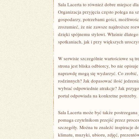
Sala Lacerta to również dobre miejsce dla
Organizacja przyjęcia często polega na 
gospodarzy, potrzebami gości, możliwośc
zrozumieć, że nie zawsze najdroższe rozw
dzięki spójnemu stylowi. Właśnie dlate
spotkaniach, jak i przy większych uroczy
W serwisie szczególnie wartościowe są tre
strona jest bliska odbiorcy, bo nie opisuj
naprawdę mogą się wydarzyć. Co zrobić, 
rodzinnych? Jak dopasować ilość jedzeni
wybrać odpowiednie atrakcje? Jak przygo
portal odpowiada na konkretne potrzeby.
Sala Lacerta może być także postrzegana 
pomaga czytelnikom przejść przez proce
szczegóły. Można tu znaleźć inspiracje do
klimatu, muzyki, ubioru, zdjęć, prezentó