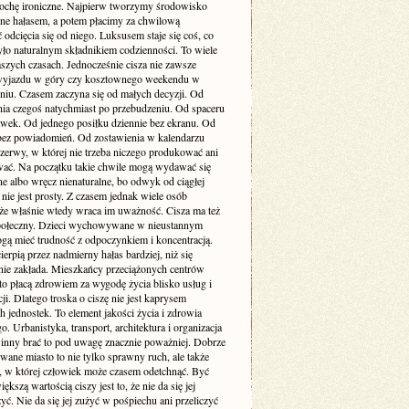
rochę ironiczne. Najpierw tworzymy środowisko
one hałasem, a potem płacimy za chwilową
odcięcia się od niego. Luksusem staje się coś, co
yło naturalnym składnikiem codzienności. To wiele
szych czasach. Jednocześnie cisza nie zawsze
yjazdu w góry czy kosztownego weekendu w
niu. Czasem zaczyna się od małych decyzji. Od
nia czegoś natychmiast po przebudzeniu. Od spaceru
awek. Od jednego posiłku dziennie bez ekranu. Od
bez powiadomień. Od zostawienia w kalendarzu
rzerwy, w której nie trzeba niczego produkować ani
ć. Na początku takie chwile mogą wydawać się
e albo wręcz nienaturalne, bo odwyk od ciągłej
 nie jest prosty. Z czasem jednak wiele osób
że właśnie wtedy wraca im uważność. Cisza ma też
ołeczny. Dzieci wychowywane w nieustannym
gą mieć trudność z odpoczynkiem i koncentracją.
ierpią przez nadmierny hałas bardziej, niż się
ie zakłada. Mieszkańcy przeciążonych centrów
to płacą zdrowiem za wygodę życia blisko usług i
i. Dlatego troska o ciszę nie jest kaprysem
 jednostek. To element jakości życia i zdrowia
o. Urbanistyka, transport, architektura i organizacja
inny brać to pod uwagę znacznie poważniej. Dobrze
wane miasto to nie tylko sprawny ruch, ale także
ń, w której człowiek może czasem odetchnąć. Być
ększą wartością ciszy jest to, że nie da się jej
yć. Nie da się jej zużyć w pośpiechu ani przeliczyć