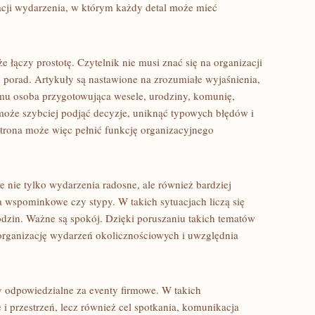
zacji wydarzenia, w którym każdy detal może mieć
że łączy prostotę. Czytelnik nie musi znać się na organizacji
 porad. Artykuły są nastawione na zrozumiałe wyjaśnienia,
temu osoba przygotowująca wesele, urodziny, komunię,
 może szybciej podjąć decyzje, uniknąć typowych błędów i
Strona może więc pełnić funkcję organizacyjnego
e nie tylko wydarzenia radosne, ale również bardziej
ia wspominkowe czy stypy. W takich sytuacjach liczą się
odzin. Ważne są spokój. Dzięki poruszaniu takich tematów
 organizację wydarzeń okolicznościowych i uwzględnia
y odpowiedzialne za eventy firmowe. W takich
 i przestrzeń, lecz również cel spotkania, komunikacja