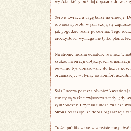
wyjścia, który później dopasuje do własny
Serwis zwraca uwagę także na emocje. Dobr
również sposób, w jaki czują się zapros
jak pogodzić różne pokolenia. Tego rodza
uroczystości wymaga nie tylko planu, lec
Na stronie można odnaleźć również temat
szukać inspiracji dotyczących organizacj
powinno być dopasowane do liczby gości.
organizację, wpłynąć na komfort uczestn
Sala Lacerta porusza również kwestie wła
tematy są ważne zwłaszcza wtedy, gdy wyd
symboliczny. Czytelnik może znaleźć wsk
Strona pokazuje, że dobra organizacja to n
Treści publikowane w serwisie mogą być p