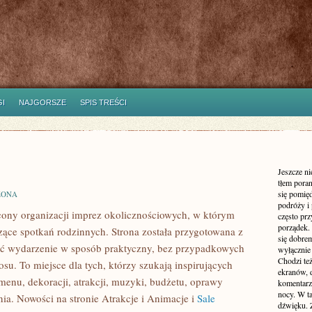
I
NAJGORSZE
SPIS TREŚCI
Jeszcze n
tłem poran
się pomię
ZONA
podróży i 
ęcony organizacji imprez okolicznościowych, w którym
często pr
porządek. 
ące spotkań rodzinnych. Strona została przygotowana z
się dobre
ać wydarzenie w sposób praktyczny, bez przypadkowych
wyłącznie
Chodzi te
su. To miejsce dla tych, którzy szukają inspirujących
ekranów, 
enu, dekoracji, atrakcji, muzyki, budżetu, oprawy
komentarzy
nocy. W ta
ia. Nowości na stronie Atrakcje i Animacje i
Sale
dźwięku. 