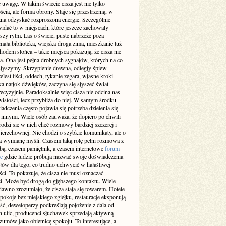
 uwagę. W takim świecie cisza jest nie tylko
cią, ale formą obrony. Staje się przestrzenią, w
żna odzyskać rozproszoną energię. Szczególnie
idać to w miejscach, które jeszcze zachowały
szy rytm. Las o świcie, puste nabrzeże poza
ała biblioteka, wiejska droga zimą, mieszkanie tuż
odem słońca – takie miejsca pokazują, że cisza nie
a. Ona jest pełna drobnych sygnałów, których na co
 słyszymy. Skrzypienie drewna, odległy śpiew
elest liści, oddech, tykanie zegara, własne kroki.
a natłok dźwięków, zaczyna się słyszeć świat
recyzyjnie. Paradoksalnie więc cisza nie odcina nas
istości, lecz przybliża do niej. W samym środku
adczenia często pojawia się potrzeba dzielenia się
z innymi. Wiele osób zauważa, że dopiero po chwili
rodzi się w nich chęć rozmowy bardziej szczerej i
ierzchownej. Nie chodzi o szybkie komunikaty, ale o
 wymianę myśli. Czasem taką rolę pełni rozmowa z
obą, czasem pamiętnik, a czasem internetowe
forum
e
gdzie ludzie próbują nazwać swoje doświadczenia
słów dla tego, co trudno uchwycić w hałaśliwej
ci. To pokazuje, że cisza nie musi oznaczać
i. Może być drogą do głębszego kontaktu. Wiele
dawno zrozumiało, że cisza stała się towarem. Hotele
pokoje bez miejskiego zgiełku, restauracje eksponują
ść, deweloperzy podkreślają położenie z dala od
h ulic, producenci słuchawek sprzedają aktywną
zumów jako obietnicę spokoju. To interesujące, a