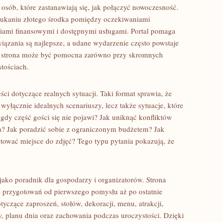
 osób, które zastanawiają się, jak połączyć nowoczesność.
szukaniu złotego środka pomiędzy oczekiwaniami
iami finansowymi i dostępnymi usługami. Portal pomaga
iązania są najlepsze, a udane wydarzenie często powstaje
go strona może być pomocna zarówno przy skromnych
stościach.
ści dotyczące realnych sytuacji. Taki format sprawia, że
e wyłącznie idealnych scenariuszy, lecz także sytuacje, które
gdy część gości się nie pojawi? Jak uniknąć konfliktów
a? Jak poradzić sobie z ograniczonym budżetem? Jak
tować miejsce do zdjęć? Tego typu pytania pokazują, że
jako poradnik dla gospodarzy i organizatorów. Strona
s przygotowań od pierwszego pomysłu aż po ostatnie
tyczące zaproszeń, stołów, dekoracji, menu, atrakcji,
w, planu dnia oraz zachowania podczas uroczystości. Dzięki