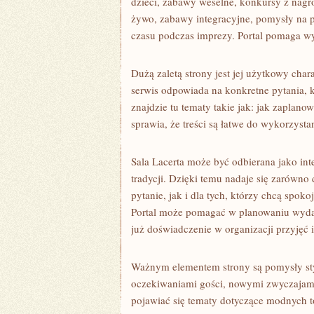
dzieci, zabawy weselne, konkursy z nagr
żywo, zabawy integracyjne, pomysły na p
czasu podczas imprezy. Portal pomaga wyb
Dużą zaletą strony jest jej użytkowy char
serwis odpowiada na konkretne pytania, 
znajdzie tu tematy takie jak: jak zaplan
sprawia, że treści są łatwe do wykorzysta
Sala Lacerta może być odbierana jako int
tradycji. Dzięki temu nadaje się zarówno
pytanie, jak i dla tych, którzy chcą spok
Portal może pomagać w planowaniu wyda
już doświadczenie w organizacji przyjęć i
Ważnym elementem strony są pomysły styl
oczekiwaniami gości, nowymi zwyczajami
pojawiać się tematy dotyczące modnych to