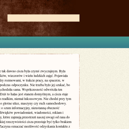
ie tak dawno cisza była czymś zwyczajnym. Była
ków, wieczorów i wielu ludzkich zajęć. Pojawiała
dzy rozmowami, w trakcie pracy, na spacerze, w
podczas odpoczynku. Nie trzeba było jej szukać, bo
zychodziła sama. Współczesność odwróciła ten
Dziś to hałas jest stanem domyślnym, a cisza staje
m rzadkim, niemal luksusowym. Nie chodzi przy tym
 o głośne ulice, maszyny czy ruch samochodowy.
ż o szum informacyjny, nieustanną obecność
dźwięków powiadomień, wiadomości, reklam i
, które zajmują przestrzeń naszej uwagi od rana do
kiej rzeczywistości cisza przestaje być tylko brakiem
Zaczyna oznaczać możliwość odzyskania kontaktu z