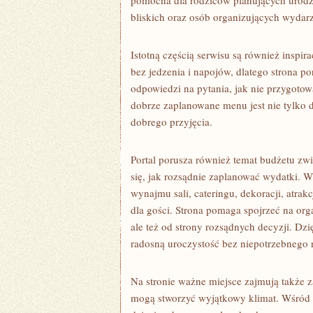
pomocna dla rodziców planujących urodzi
bliskich oraz osób organizujących wydar
Istotną częścią serwisu są również inspi
bez jedzenia i napojów, dlatego strona p
odpowiedzi na pytania, jak nie przygotow
dobrze zaplanowane menu jest nie tylko 
dobrego przyjęcia.
Portal porusza również temat budżetu zw
się, jak rozsądnie zaplanować wydatki. 
wynajmu sali, cateringu, dekoracji, atra
dla gości. Strona pomaga spojrzeć na orga
ale też od strony rozsądnych decyzji. Dzi
radosną uroczystość bez niepotrzebnego 
Na stronie ważne miejsce zajmują także z
mogą stworzyć wyjątkowy klimat. Wśród 