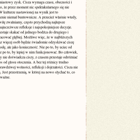
miastowy zysk. Cisza wymaga czasu, obecności i
o, że przez moment nic spektakularnego się nie
 kulturze nastawionej na wynik jest to
enie niemal buntownicze. A przecież właśnie wtedy,
wilę zwalniamy, często przychodzą najlepsze
ajuczciwsze refleksje i najspokojniejsze decyzje.
estaje skakać od jednego bodźca do drugiego i
racować głębiej. Możliwe więc, że w najbliższych
raz więcej osób będzie świadomie odzyskiwać ciszę
odę, ale jako konieczność. Nie po to, by uciec od
cz po to, by lepiej w nim funkcjonować. Bo człowiek,
y nie doświadcza ciszy, z czasem przestaje odróżniać
s od głosu otoczenia. A bez tej różnicy trudno
awdziwej wolności, refleksji i dojrzałości. Cisza nie
ą. Jest przestrzenią, w której na nowo słychać to, co
 ważne.