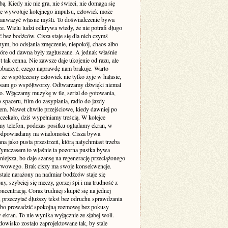
. Kiedy nic nie gra, nie świeci, nie domaga się
 nie wywołuje kolejnego impulsu, człowiek może
zauważyć własne myśli. To doświadczenie bywa
e. Wielu ludzi odkrywa wtedy, że nie potrafi długo
 bez bodźców. Cisza staje się dla nich czymś
ym, bo odsłania zmęczenie, niepokój, chaos albo
tóre od dawna były zagłuszane. A jednak właśnie
st tak cenna. Nie zawsze daje ukojenie od razu, ale
obaczyć, czego naprawdę nam brakuje. Warto
że współczesny człowiek nie tylko żyje w hałasie,
o sam go współtworzy. Odtwarzamy dźwięki niemal
. Włączamy muzykę w tle, serial do gotowania,
 spaceru, film do zasypiania, radio do jazdy
m. Nawet chwile przejściowe, kiedy dawniej po
 czekało, dziś wypełniamy treścią. W kolejce
my telefon, podczas posiłku oglądamy ekran, w
odpowiadamy na wiadomości. Cisza bywa
a jako pusta przestrzeń, którą natychmiast trzeba
 Tymczasem to właśnie ta pozorna pustka bywa
niejsza, bo daje szansę na regenerację przeciążonego
rwowego. Brak ciszy ma swoje konsekwencje.
stale narażony na nadmiar bodźców staje się
ny, szybciej się męczy, gorzej śpi i ma trudność z
ncentracją. Coraz trudniej skupić się na jednej
 przeczytać dłuższy tekst bez odruchu sprawdzania
albo prowadzić spokojną rozmowę bez pokusy
 ekran. To nie wynika wyłącznie ze słabej woli.
dowisko zostało zaprojektowane tak, by stale