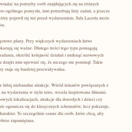
wiadać na potrzeby osób znajdujących się na różnych
ro ogólnego pomysłu, inni potrzebują listy zadań, a jeszcze
tóry pojawił się tuż przed wydarzeniem. Sala Lacerta może
ów.
gotowe plany. Przy większych wydarzeniach łatwo
kazują się ważne. Dlatego treści tego typu pomagają
adania, określić kolejność działań i uniknąć nerwowych
e dzięki nim upewnić się, że niczego nie pominął. Takie
zy staje się bardziej przewidywalna.
re lubią niebanalne atrakcje. Wśród tematów powiązanych z
 na wydarzenia w stylu retro, wesela inspirowane filmami,
wych lokalizacjach, atrakcje dla dorosłych i dzieci czy
nie ogranicza się do klasycznych schematów, lecz pokazuje,
arakter. To szczególnie cenne dla osób, które chcą, aby
dobrze zapamiętana.