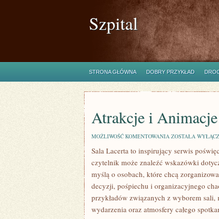
Szpital
STRONA GŁÓWNA
DOBRY PRZYKŁAD
DROG
Atrakcje i Animacje
ATRAKCJE
MOŻLIWOŚĆ KOMENTOWANIA
ZOSTAŁA WYŁĄC
I
Sala Lacerta to inspirujący serwis poświ
ANIMACJE
czytelnik może znaleźć wskazówki dotycz
myślą o osobach, które chcą zorganizow
decyzji, pośpiechu i organizacyjnego chao
przykładów związanych z wyborem sali, m
wydarzenia oraz atmosfery całego spotkan