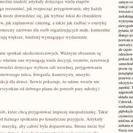
a można znaleźć artykuły dotyczące wielu etapów
samym sobą
reakcji i
ga zrozumieć, jak rozpocząć przygotowania, aby każdy
wreszcie 
ik może dowiedzieć się, jak wybrać lokal do charakteru
zaskakując
wytrzymać
w, jak zaplanować catering, a także jak zadbać o estetykę
niewygodn
 pomocny zarówno dla osób organizujących małe, kameralne
pytania, k
dlatego je
towują większe, bardziej wymagające wydarzenie.
pozwala z
zauważyć, 
ale częst
nie spotkań okolicznościowych. Ważnym obszarem są
odruchowo
podcast do
to właśnie one wymagają wielu decyzji, rozmów, rezerwacji
samochode
owiedzi dotyczące wyboru sali weselnej, przygotowania
prostu się
przegląda
 pierwszego tańca, fotografa, kamerzysty, muzyki,
przerwie 
akcji dla dzieci. Serwis pokazuje, że udane wesele nie
odczytywan
zapełnić.
 wszystkim od dobrego planu do potrzeb pary młodej i
najpotrzeb
układu ne
Człowiek 
rozdrażnio
osób, które chcą przygotować imprezę niespodziankę. Takie
głęboką ko
czynności,
d luźnego spotkania po tematyczne przyjęcie. Artykuły
telefonu 
 muzykę, aby całość była dopasowana. Strona może być
zerkania w
Nasze śro