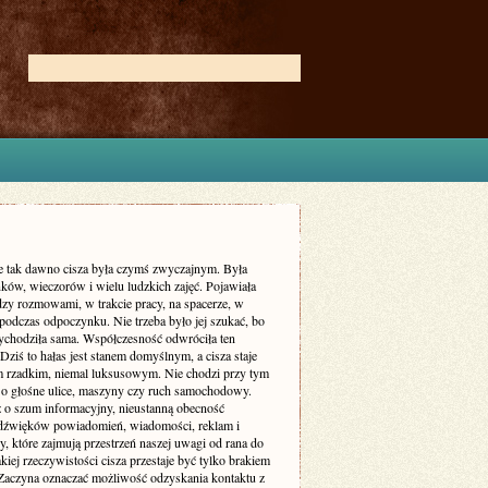
ie tak dawno cisza była czymś zwyczajnym. Była
ków, wieczorów i wielu ludzkich zajęć. Pojawiała
dzy rozmowami, w trakcie pracy, na spacerze, w
podczas odpoczynku. Nie trzeba było jej szukać, bo
zychodziła sama. Współczesność odwróciła ten
Dziś to hałas jest stanem domyślnym, a cisza staje
m rzadkim, niemal luksusowym. Nie chodzi przy tym
 o głośne ulice, maszyny czy ruch samochodowy.
ż o szum informacyjny, nieustanną obecność
dźwięków powiadomień, wiadomości, reklam i
, które zajmują przestrzeń naszej uwagi od rana do
kiej rzeczywistości cisza przestaje być tylko brakiem
Zaczyna oznaczać możliwość odzyskania kontaktu z