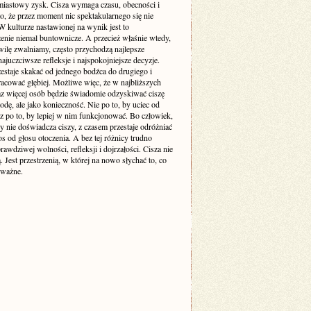
miastowy zysk. Cisza wymaga czasu, obecności i
o, że przez moment nic spektakularnego się nie
 kulturze nastawionej na wynik jest to
enie niemal buntownicze. A przecież właśnie wtedy,
wilę zwalniamy, często przychodzą najlepsze
ajuczciwsze refleksje i najspokojniejsze decyzje.
estaje skakać od jednego bodźca do drugiego i
racować głębiej. Możliwe więc, że w najbliższych
raz więcej osób będzie świadomie odzyskiwać ciszę
odę, ale jako konieczność. Nie po to, by uciec od
cz po to, by lepiej w nim funkcjonować. Bo człowiek,
y nie doświadcza ciszy, z czasem przestaje odróżniać
s od głosu otoczenia. A bez tej różnicy trudno
awdziwej wolności, refleksji i dojrzałości. Cisza nie
ą. Jest przestrzenią, w której na nowo słychać to, co
 ważne.