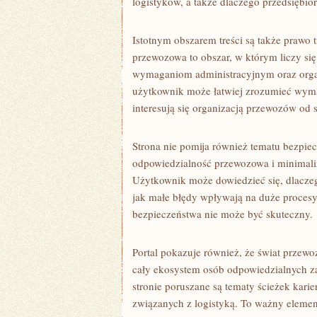
logistyków, a także dlaczego przedsiębio
Istotnym obszarem treści są także prawo 
przewozowa to obszar, w którym liczy się
wymaganiom administracyjnym oraz orga
użytkownik może łatwiej zrozumieć wymag
interesują się organizacją przewozów od s
Strona nie pomija również tematu bezpie
odpowiedzialność przewozowa i minimali
Użytkownik może dowiedzieć się, dlaczego
jak małe błędy wpływają na duże procesy.
bezpieczeństwa nie może być skuteczny.
Portal pokazuje również, że świat przewoz
cały ekosystem osób odpowiedzialnych z
stronie poruszane są tematy ścieżek karie
związanych z logistyką. To ważny elemen