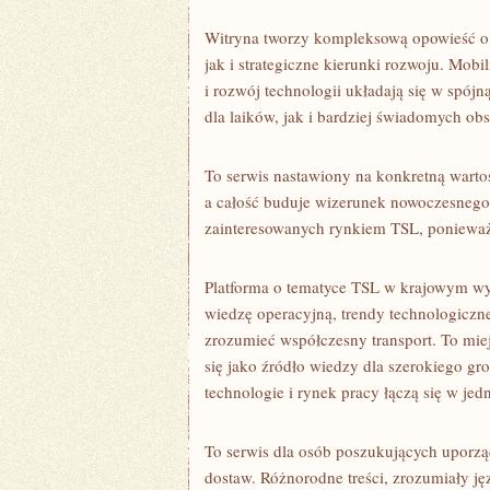
Witryna tworzy kompleksową opowieść o l
jak i strategiczne kierunki rozwoju. Mob
i rozwój technologii układają się w spój
dla laików, jak i bardziej świadomych ob
To serwis nastawiony na konkretną warto
a całość buduje wizerunek nowoczesnego 
zainteresowanych rynkiem TSL, ponieważ 
Platforma o tematyce TSL w krajowym wyd
wiedzę operacyjną, trendy technologiczn
zrozumieć współczesny transport. To mie
się jako źródło wiedzy dla szerokiego gr
technologie i rynek pracy łączą się w jedn
To serwis dla osób poszukujących uporząd
dostaw. Różnorodne treści, zrozumiały ję