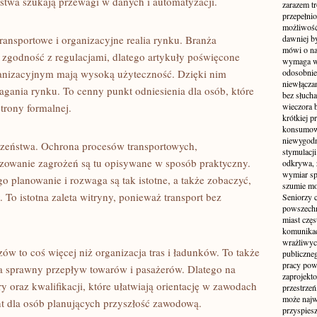
rstwa szukają przewagi w danych i automatyzacji.
zarazem t
przepełni
możliwość 
transportowe i organizacyjne realia rynku. Branża
dawniej b
mówi o na
 zgodność z regulacjami, dlatego artykuły poświęcone
wymaga w
nizacyjnym mają wysoką użyteczność. Dzięki nim
odosobnie
niewłącza
ania rynku. To cenny punkt odniesienia dla osób, które
bez słuch
trony formalnej.
wieczora 
krótkiej p
konsumowa
niewygodn
czeństwa. Ochrona procesów transportowych,
stymulacji
zowanie zagrożeń są tu opisywane w sposób praktyczny.
odkrywa, 
wymiar sp
 planowanie i rozwaga są tak istotne, a także zobaczyć,
szumie mo
 To istotna zaleta witryny, ponieważ transport bez
Seniorzy c
powszechn
miast częs
komunikacj
wrażliwych
ów to coś więcej niż organizacja tras i ładunków. To także
publiczneg
pracy pow
a sprawny przepływ towarów i pasażerów. Dlatego na
zaprojekto
ry oraz kwalifikacji, które ułatwiają orientację w zawodach
przestrze
może najwi
t dla osób planujących przyszłość zawodową.
przyspiesz