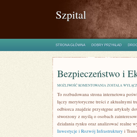
Szpital
STRONA GŁÓWNA
DOBRY PRZYKŁAD
DROG
Bezpieczeństwo i E
BEZPIECZEŃSTWO
MOŻLIWOŚĆ KOMENTOWANIA
ZOSTAŁA WYŁĄC
I
To rozbudowana strona internetowa poświę
EKOLOGIA
łączy merytoryczne treści z aktualnymi 
odbiorca znajdzie przystępne artykuły do
stworzony z myślą o osobach zainteresow
działania rynku oraz analizować realne w
Inwestycje i Rozwój Infrastruktury
i Trans