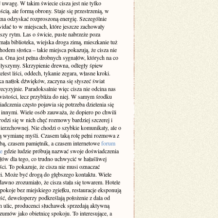
 uwagę. W takim świecie cisza jest nie tylko
cią, ale formą obrony. Staje się przestrzenią, w
żna odzyskać rozproszoną energię. Szczególnie
idać to w miejscach, które jeszcze zachowały
szy rytm. Las o świcie, puste nabrzeże poza
ała biblioteka, wiejska droga zimą, mieszkanie tuż
odem słońca – takie miejsca pokazują, że cisza nie
a. Ona jest pełna drobnych sygnałów, których na co
 słyszymy. Skrzypienie drewna, odległy śpiew
elest liści, oddech, tykanie zegara, własne kroki.
a natłok dźwięków, zaczyna się słyszeć świat
recyzyjnie. Paradoksalnie więc cisza nie odcina nas
istości, lecz przybliża do niej. W samym środku
adczenia często pojawia się potrzeba dzielenia się
z innymi. Wiele osób zauważa, że dopiero po chwili
rodzi się w nich chęć rozmowy bardziej szczerej i
ierzchownej. Nie chodzi o szybkie komunikaty, ale o
 wymianę myśli. Czasem taką rolę pełni rozmowa z
obą, czasem pamiętnik, a czasem internetowe
forum
e
gdzie ludzie próbują nazwać swoje doświadczenia
słów dla tego, co trudno uchwycić w hałaśliwej
ci. To pokazuje, że cisza nie musi oznaczać
i. Może być drogą do głębszego kontaktu. Wiele
dawno zrozumiało, że cisza stała się towarem. Hotele
pokoje bez miejskiego zgiełku, restauracje eksponują
ść, deweloperzy podkreślają położenie z dala od
h ulic, producenci słuchawek sprzedają aktywną
zumów jako obietnicę spokoju. To interesujące, a