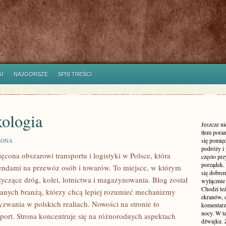
I
NAJGORSZE
SPIS TREŚCI
kologia
Jeszcze n
tłem poran
się pomię
ZONA
podróży i 
cona obszarowi transportu i logistyki w Polsce, która
często pr
porządek. 
trendami na przewóz osób i towarów. To miejsce, w którym
się dobre
tyczące dróg, kolei, lotnictwa i magazynowania. Blog został
wyłącznie
Chodzi te
anych branżą, którzy chcą lepiej rozumieć mechanizmy
ekranów, 
yzwania w polskich realiach. Nowości na stronie to
komentarzy
nocy. W ta
port. Strona koncentruje się na różnorodnych aspektach
dźwięku. 