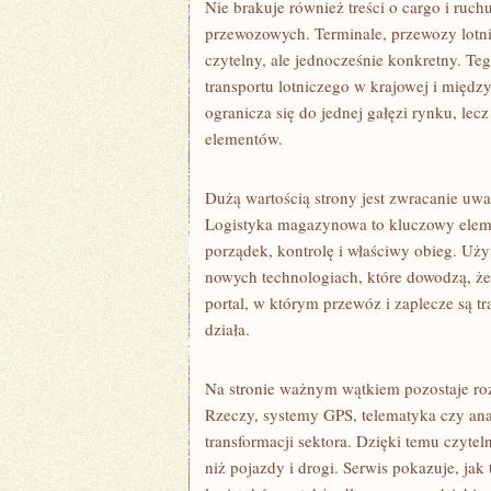
Nie brakuje również treści o cargo i ruc
przewozowych. Terminale, przewozy lotn
czytelny, ale jednocześnie konkretny. T
transportu lotniczego w krajowej i międ
ogranicza się do jednej gałęzi rynku, lec
elementów.
Dużą wartością strony jest zwracanie uw
Logistyka magazynowa to kluczowy elemen
porządek, kontrolę i właściwy obieg. Użyt
nowych technologiach, które dowodzą, że
portal, w którym przewóz i zaplecze są t
działa.
Na stronie ważnym wątkiem pozostaje ro
Rzeczy, systemy GPS, telematyka czy ana
transformacji sektora. Dzięki temu czyte
niż pojazdy i drogi. Serwis pokazuje, ja