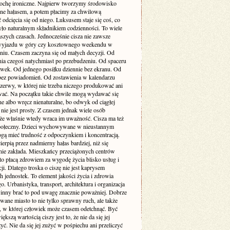
rochę ironiczne. Najpierw tworzymy środowisko
one hałasem, a potem płacimy za chwilową
odcięcia się od niego. Luksusem staje się coś, co
yło naturalnym składnikiem codzienności. To wiele
szych czasach. Jednocześnie cisza nie zawsze
yjazdu w góry czy kosztownego weekendu w
niu. Czasem zaczyna się od małych decyzji. Od
nia czegoś natychmiast po przebudzeniu. Od spaceru
awek. Od jednego posiłku dziennie bez ekranu. Od
bez powiadomień. Od zostawienia w kalendarzu
rzerwy, w której nie trzeba niczego produkować ani
ć. Na początku takie chwile mogą wydawać się
e albo wręcz nienaturalne, bo odwyk od ciągłej
 nie jest prosty. Z czasem jednak wiele osób
że właśnie wtedy wraca im uważność. Cisza ma też
ołeczny. Dzieci wychowywane w nieustannym
gą mieć trudność z odpoczynkiem i koncentracją.
ierpią przez nadmierny hałas bardziej, niż się
ie zakłada. Mieszkańcy przeciążonych centrów
to płacą zdrowiem za wygodę życia blisko usług i
i. Dlatego troska o ciszę nie jest kaprysem
 jednostek. To element jakości życia i zdrowia
o. Urbanistyka, transport, architektura i organizacja
inny brać to pod uwagę znacznie poważniej. Dobrze
wane miasto to nie tylko sprawny ruch, ale także
ń, w której człowiek może czasem odetchnąć. Być
ększą wartością ciszy jest to, że nie da się jej
yć. Nie da się jej zużyć w pośpiechu ani przeliczyć