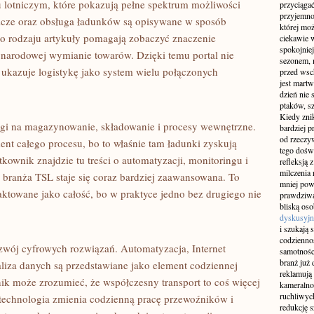
hu lotniczym, które pokazują pełne spektrum możliwości
przyciągać
przyjemnoś
icze oraz obsługa ładunków są opisywane w sposób
której mo
ego rodzaju artykuły pomagają zobaczyć znaczenie
ciekawie w
spokojniej
zynarodowej wymianie towarów. Dzięki temu portal nie
sezonem, m
z ukazuje logistykę jako system wielu połączonych
przed wsch
jest martw
dzień nie
ptaków, sz
Kiedy znik
agi na magazynowanie, składowanie i procesy wewnętrzne.
bardziej p
od rzeczyw
t całego procesu, bo to właśnie tam ładunki zyskują
tego doświ
kownik znajdzie tu treści o automatyzacji, monitoringu i
refleksją 
milczenia 
 branża TSL staje się coraz bardziej zaawansowana. To
mniej pow
raktowane jako całość, bo w praktyce jedno bez drugiego nie
prawdziwą
bliską os
dyskusyjn
i szukają 
codziennoś
zwój cyfrowych rozwiązań. Automatyzacja, Internet
samotnośc
branż już 
liza danych są przedstawiane jako element codziennej
reklamują 
lnik może zrozumieć, że współczesny transport to coś więcej
kameralno
ruchliwyc
k technologia zmienia codzienną pracę przewoźników i
redukcję s