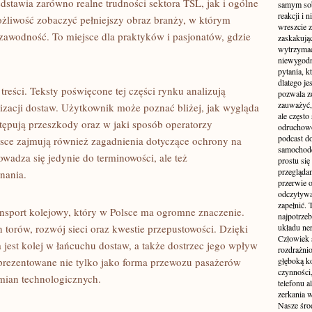
edstawia zarówno realne trudności sektora TSL, jak i ogólne
samym sobą
reakcji i
żliwość zobaczyć pełniejszy obraz branży, w którym
wreszcie 
ezawodność. To miejsce dla praktyków i pasjonatów, gdzie
zaskakując
wytrzymać
niewygodn
pytania, k
dlatego je
 treści. Teksty poświęcone tej części rynku analizują
pozwala z
zauważyć, 
anizacji dostaw. Użytkownik może poznać bliżej, jak wygląda
ale częst
tępują przeszkody oraz w jaki sposób operatorzy
odruchowo
podcast do
sce zajmują również zagadnienia dotyczące ochrony na
samochode
owadza się jedynie do terminowości, ale też
prostu się
przegląda
nania.
przerwie 
odczytywan
zapełnić.
nsport kolejowy, który w Polsce ma ogromne znaczenie.
najpotrzeb
 torów, rozwój sieci oraz kwestie przepustowości. Dzięki
układu ne
Człowiek 
jest kolej w łańcuchu dostaw, a także dostrzec jego wpływ
rozdrażnio
prezentowane nie tylko jako forma przewozu pasażerów
głęboką ko
czynności,
zmian technologicznych.
telefonu 
zerkania w
Nasze śro