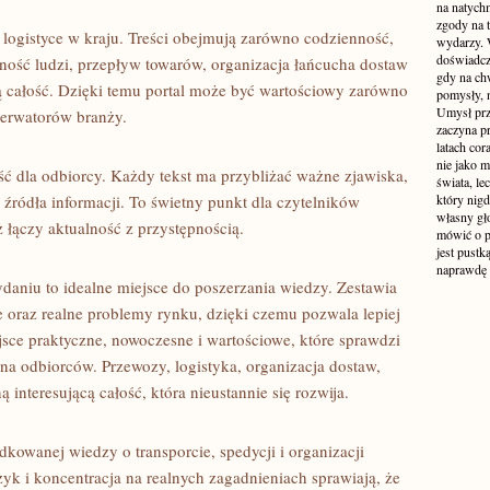
na natych
zgody na t
ogistyce w kraju. Treści obejmują zarówno codzienność,
wydarzy. W
doświadcz
ilność ludzi, przepływ towarów, organizacja łańcucha dostaw
gdy na ch
ną całość. Dzięki temu portal może być wartościowy zarówno
pomysły, n
Umysł prz
serwatorów branży.
zaczyna p
latach co
nie jako m
ść dla odbiorcy. Każdy tekst ma przybliżać ważne zjawiska,
świata, le
źródła informacji. To świetny punkt dla czytelników
który nigd
własny gło
łączy aktualność z przystępnością.
mówić o pr
jest pustk
naprawdę
aniu to idealne miejsce do poszerzania wiedzy. Zestawia
e oraz realne problemy rynku, dzięki czemu pozwala lepiej
jsce praktyczne, nowoczesne i wartościowe, które sprawdzi
ona odbiorców. Przewozy, logistyka, organizacja dostaw,
ą interesującą całość, która nieustannie się rozwija.
kowanej wiedzy o transporcie, spedycji i organizacji
zyk i koncentracja na realnych zagadnieniach sprawiają, że