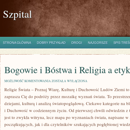
Szpital
STRONA GŁÓWNA
DOBRY PRZYKŁAD
DROGI
NAJGORSZE
SPIS TREŚ
Bogowie i Bóstwa i Religia a ety
BOGOWIE
MOŻLIWOŚĆ KOMENTOWANIA
ZOSTAŁA WYŁĄCZONA
I
Religie Świata – Poznaj Wiarę, Kulturę i Duchowość Ludów Ziemi to 
BÓSTWA
I
zaprasza Cię do podróży przez mozaikę wyznań świata. To przestrzeń
RELIGIA
A
dziejami, kulturą i analizą światopoglądową. Ciekawe kategorie na b
ETYKA
i Duchowość w codziennym życiu. Od pierwszej chwili odwiedzin z 
PRACY
jest to zwykła witryna, lecz mapa po wyznaniach świata, napisane w
początkujących, jak i dla czytelników szukających pogłębionej wiedz