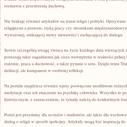
rozmawia z przestrzenią duchową.
Nie brakuje również artykułów na temat religii i polityki. Opisywane
religijnymi a prawem, etyką pracy czy stosunkami międzynarodowym
wyważonej, unikającej mowy nienawiści i zachęcającej do dialogu.
Serwis szczególną uwagę zwraca na życie każdego dnia wierzących i
poruszają takie zagadnienia jak cisza wewnętrzna w realności pełn
rodzinie, praca a duchowość, a także pytanie o sens. Dzięki temu Trid
definicji, ale kumpanem w osobistej refleksji.
Na portalu znajdziesz również wpisy poświęcone modlitwom różnych t
medytacje oraz ich znaczenie na psychikę człowieka. Wszystko to pr
historycznym, z zaznaczeniem, że rytuały należą do konkretnych trad
Portal jest przydatny dla uczniów i studentów, ale także dla wycho
dialog o religii w sposób spokojny. Artykuły mogą być inspiracją do 