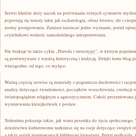
Serwis kładzie duży nacisk na porównania różnych systemów myślen
pojawiają się tematy takie jak eschatologia, obraz bóstwa, zło i cier
normy postępowania. Zamiast narzucać jedno wyznanie, portal opisuj
czytelnikowi wolność samodzielnego interpretowania.
Nie brakuje tu także cyklu „Prawda i stereotypy”, w którym popularn
są porównywane z wiedzą historyczną i tradycją. Dzięki temu blog p
wiarygodne, od tego, co mylące.
Ważną częścią serwisu są materiały z pogranicza duchowości i racjon
analizy dotyczące świadomości, początków wszechświata, ewolucji 
światopoglądem religijnym a agnostycyzmem. Całość prezentowana j
wyśmiewania którejkolwiek z postaw.
Tridentina pokazuje także, jak wiara przenika do życia społecznego
dziedzictwu kulturowemu natkniesz się na eseje dotyczące świątyń róż
a także seriali inspirowanych biblijnymi historiami. Portal podkreśla