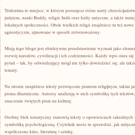
Tridentina to miejsce, w którym poznajesz różne nurty chrześcijańs
judaizm, nauki Buddy, religie Indii oraz kulty antyczne, a także mni
lokalnych społeczności. Obok wielkich religii znajdziesz tu też nowe 
agnostycyzm, ujmowane w sposób zrównoważony.
Misją tego blogu jest obiektywne przedstawienie wyznań jako eleme
rozwój narodów, cywilizacji i ich codzienności. Każdy wpis stara si
pytań – tak, by odwiedzający mógł nie tylko dowiedzieć się, ale tak
tematy.
Na stronie znajdziesz teksty poświęcone pismom religijnym, takim j
pisma dharmiczne. Autorzy analizują w nich symbolikę tych tekstów, 
znaczenie świętych pism na kulturę.
Osobny blok tematyczny stanowią teksty o opowieściach sakralnych 
symbolikę psychologiczną. Czytelnik może tu sprawdzić, jak mityczne
współczesne kino, literaturę i sztukę.