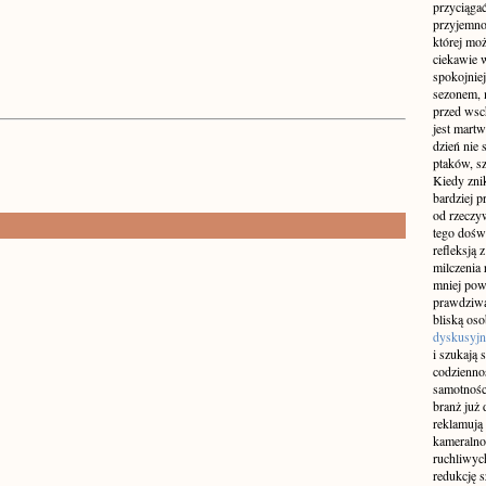
przyciągać
przyjemnoś
której mo
ciekawie w
spokojniej
sezonem, m
przed wsch
jest martw
dzień nie
ptaków, sz
Kiedy znik
bardziej p
od rzeczyw
tego doświ
refleksją 
milczenia 
mniej pow
prawdziwą
bliską os
dyskusyjn
i szukają 
codziennoś
samotnośc
branż już 
reklamują 
kameralno
ruchliwyc
redukcję s