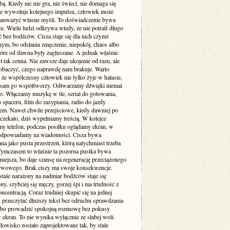
. Kiedy nic nie gra, nie świeci, nie domaga się
 nie wywołuje kolejnego impulsu, człowiek może
zauważyć własne myśli. To doświadczenie bywa
e. Wielu ludzi odkrywa wtedy, że nie potrafi długo
 bez bodźców. Cisza staje się dla nich czymś
ym, bo odsłania zmęczenie, niepokój, chaos albo
tóre od dawna były zagłuszane. A jednak właśnie
st tak cenna. Nie zawsze daje ukojenie od razu, ale
obaczyć, czego naprawdę nam brakuje. Warto
że współczesny człowiek nie tylko żyje w hałasie,
o sam go współtworzy. Odtwarzamy dźwięki niemal
. Włączamy muzykę w tle, serial do gotowania,
 spaceru, film do zasypiania, radio do jazdy
m. Nawet chwile przejściowe, kiedy dawniej po
 czekało, dziś wypełniamy treścią. W kolejce
my telefon, podczas posiłku oglądamy ekran, w
odpowiadamy na wiadomości. Cisza bywa
a jako pusta przestrzeń, którą natychmiast trzeba
 Tymczasem to właśnie ta pozorna pustka bywa
niejsza, bo daje szansę na regenerację przeciążonego
rwowego. Brak ciszy ma swoje konsekwencje.
stale narażony na nadmiar bodźców staje się
ny, szybciej się męczy, gorzej śpi i ma trudność z
ncentracją. Coraz trudniej skupić się na jednej
 przeczytać dłuższy tekst bez odruchu sprawdzania
albo prowadzić spokojną rozmowę bez pokusy
 ekran. To nie wynika wyłącznie ze słabej woli.
dowisko zostało zaprojektowane tak, by stale