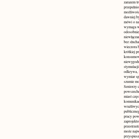
zarazem t
przepełni
możliwość 
dawniej b
mówi o na
wymaga w
odosobnie
niewłącza
bez słuch
wieczora 
krótkiej p
konsumowa
niewygodn
stymulacji
odkrywa, 
wymiar sp
szumie mo
Seniorzy c
powszechn
miast częs
komunikacj
wrażliwych
publiczneg
pracy pow
zaprojekto
przestrze
może najwi
przyspiesz