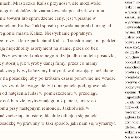
samym sobą
niach. Miasteczko Kalisz przynosi wiele możliwości
reakcji i
kategorie detalów do zaaranżowania posadzek w domu.
wreszcie 
zaskakując
e towaru lub sprawdzenie ceny, jest wpisanie w
wytrzymać
panelami Kalisz. Taki sposób pozwala na prędki przegląd
niewygodn
pytania, k
egionie miasta Kalisz. Niesłychanie popłatnym
dlatego je
 frazy sklep z parkietami Kalisz. Transformacja na parkiet
pozwala z
zauważyć, 
ją niejednolity asortyment na stanie, przez co bez
ale częst
w. Przy wyborze konkretnego rodzaju albo modelu posadzki,
odruchowo
podcast do
acy stosują już wyroby danej firmy, przez co mamy
samochode
y. Podczas gdy wykańczamy budynek wolnostojący pożądane
prostu się
przegląda
y na posadzkę, aby po krótkim czasie ponownie nie wracać
przerwie 
eży zwrócić uwagę nie tylko na panele podłogowe, ale
odczytywan
zapełnić.
ci od natężenia ludzi w pomieszczeniu w przeciągu
najpotrzeb
w coś bardziej wytrzymałego niż panele, przez co
układu ne
Człowiek 
domu przy następnym remoncie. Jakkolwiek w
rozdrażnio
 zaciszną atmosferę, idealnie odnajdą się panele
głęboką ko
czynności,
osadzkę wyprawimy w taki sposób, jaki nam się wymarzył.
telefonu 
zerkania w
Nasze śro