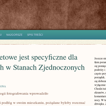
I
NAJGORSZE
SPIS TREŚCI
towe jest specyficzne dla
Jeszcze n
tłem poran
h w Stanach Zjednoczonych
się pomię
podróży i 
często pr
porządek. 
się dobre
wyłącznie
ZONA
Chodzi te
ekranów, 
logii fotografowania wprowadziło
komentarzy
nocy. W ta
i podłóg w swoim mieszkaniu, pożądane byłoby rozeznać
dźwięku. 