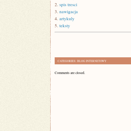
2.
spis tresci
3.
nawigacja
4.
artykuly
5.
teksty
CATEGORIES:
BLOG INTERNETOWY
Comments are closed.