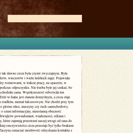
ie tak dawno cisza była czymś zwyczajnym. Była
ków, wieczorów i wielu ludzkich zajęć. Pojawiała
dzy rozmowami, w trakcie pracy, na spacerze, w
podczas odpoczynku. Nie trzeba było jej szukać, bo
zychodziła sama. Współczesność odwróciła ten
Dziś to hałas jest stanem domyślnym, a cisza staje
m rzadkim, niemal luksusowym. Nie chodzi przy tym
 o głośne ulice, maszyny czy ruch samochodowy.
ż o szum informacyjny, nieustanną obecność
dźwięków powiadomień, wiadomości, reklam i
, które zajmują przestrzeń naszej uwagi od rana do
kiej rzeczywistości cisza przestaje być tylko brakiem
Zaczyna oznaczać możliwość odzyskania kontaktu z