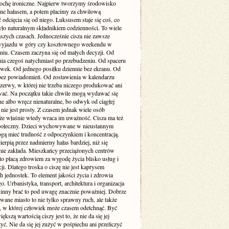
rochę ironiczne. Najpierw tworzymy środowisko
one hałasem, a potem płacimy za chwilową
odcięcia się od niego. Luksusem staje się coś, co
yło naturalnym składnikiem codzienności. To wiele
szych czasach. Jednocześnie cisza nie zawsze
yjazdu w góry czy kosztownego weekendu w
niu. Czasem zaczyna się od małych decyzji. Od
nia czegoś natychmiast po przebudzeniu. Od spaceru
awek. Od jednego posiłku dziennie bez ekranu. Od
bez powiadomień. Od zostawienia w kalendarzu
rzerwy, w której nie trzeba niczego produkować ani
ć. Na początku takie chwile mogą wydawać się
e albo wręcz nienaturalne, bo odwyk od ciągłej
 nie jest prosty. Z czasem jednak wiele osób
że właśnie wtedy wraca im uważność. Cisza ma też
ołeczny. Dzieci wychowywane w nieustannym
gą mieć trudność z odpoczynkiem i koncentracją.
ierpią przez nadmierny hałas bardziej, niż się
ie zakłada. Mieszkańcy przeciążonych centrów
to płacą zdrowiem za wygodę życia blisko usług i
i. Dlatego troska o ciszę nie jest kaprysem
 jednostek. To element jakości życia i zdrowia
o. Urbanistyka, transport, architektura i organizacja
inny brać to pod uwagę znacznie poważniej. Dobrze
wane miasto to nie tylko sprawny ruch, ale także
ń, w której człowiek może czasem odetchnąć. Być
ększą wartością ciszy jest to, że nie da się jej
yć. Nie da się jej zużyć w pośpiechu ani przeliczyć