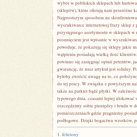
MIESZKALNYCH
wybór w pobliskich sklepach lub hurtowa
W
(sklepów), które oferują nam przeróżne 
STANACH
ZJEDNOCZONYCH
Najprostszym sposobem na skonfrontowani
I
wyszukiwarce internetowej frazy sklep z 
KANADZIE
przystępnego asortymentu w sklepach w r
posunięciem jest wpisanie w wyszukiwarce
powoduje, że pokazują się sklepy jakie ma
wątpienia posiadają wielką ilość klientó
powinno się zasięgnąć opinii petentów, j
gwarancję, że nasz artykuł jest solidn
byłoby zwrócić uwagę na to, co położym
do tej pracy. W związku z powyższym nal
także na parkiet bądź płytki. W zależnoś
typowego dnia, czasami lepiej ulokować 
oszczędzimy sobie pieniędzy i brudu w 
pomieszczeniach gdzie pragniemy posiadać
podłogowe. Dzięki bogactwu wzorków, p
1.
felietony