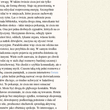
 uwagę. W takim świecie cisza jest nie tylko
cią, ale formą obrony. Staje się przestrzenią, w
żna odzyskać rozproszoną energię. Szczególnie
idać to w miejscach, które jeszcze zachowały
szy rytm. Las o świcie, puste nabrzeże poza
ała biblioteka, wiejska droga zimą, mieszkanie tuż
odem słońca – takie miejsca pokazują, że cisza nie
a. Ona jest pełna drobnych sygnałów, których na co
 słyszymy. Skrzypienie drewna, odległy śpiew
elest liści, oddech, tykanie zegara, własne kroki.
a natłok dźwięków, zaczyna się słyszeć świat
recyzyjnie. Paradoksalnie więc cisza nie odcina nas
istości, lecz przybliża do niej. W samym środku
adczenia często pojawia się potrzeba dzielenia się
z innymi. Wiele osób zauważa, że dopiero po chwili
rodzi się w nich chęć rozmowy bardziej szczerej i
ierzchownej. Nie chodzi o szybkie komunikaty, ale o
 wymianę myśli. Czasem taką rolę pełni rozmowa z
obą, czasem pamiętnik, a czasem internetowe
forum
e
gdzie ludzie próbują nazwać swoje doświadczenia
słów dla tego, co trudno uchwycić w hałaśliwej
ci. To pokazuje, że cisza nie musi oznaczać
i. Może być drogą do głębszego kontaktu. Wiele
dawno zrozumiało, że cisza stała się towarem. Hotele
pokoje bez miejskiego zgiełku, restauracje eksponują
ść, deweloperzy podkreślają położenie z dala od
h ulic, producenci słuchawek sprzedają aktywną
zumów jako obietnicę spokoju. To interesujące, a