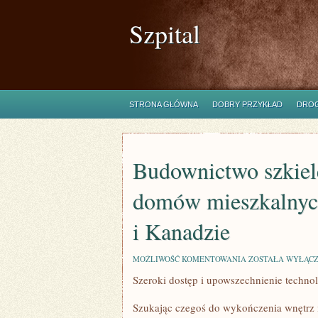
Szpital
STRONA GŁÓWNA
DOBRY PRZYKŁAD
DROG
Budownictwo szkiele
domów mieszkalnyc
i Kanadzie
BUDOWNICTWO
MOŻLIWOŚĆ KOMENTOWANIA
ZOSTAŁA WYŁĄC
SZKIELETOWE
Szeroki dostęp i upowszechnienie techno
JEST
SPECYFICZNE
DLA
Szukając czegoś do wykończenia wnętrz 
DOMÓW