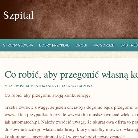
Szpital
STRONA GŁÓWNA
DOBRY PRZYKŁAD
DROGI
NAJGORSZE
SPIS TREŚ
Co robić, aby przegonić własną k
CO
MOŻLIWOŚĆ KOMENTOWANIA
ZOSTAŁA WYŁĄCZONA
ROBIĆ,
Co robić, aby przegonić swoją konkurencję?
ABY
PRZEGONIĆ
WŁASNĄ
Trzeba zwrócić uwagę, że jeżeli chciałbyś dogonić bądź przegonić w
KONKURENCJĘ?
wszystkich przypadkach przede wszystkim musisz zwracać większą u
jak automatech.pl. Należy zwrócić uwagę, że akurat owa oferta to pra
dosłownie każdego właściciela firmy, który chciałby mówić o własnej f
konkurencji – przynajmniej jeśli w grę wchodzi nowoczesność.