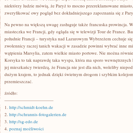
niektórzy ludzie mówią, że Paryż to mocno przereklamowane miasto, 
zweryfikować owy pogląd bez dokładniejszego zapoznania się z Par
Na pewno na większą uwagę zasługuje także francuska prowincja. W
miasteczka we Francji, gdy ogląda się w telewizji Tour de France. Bar
południe Francji – turystyka nad Lazurowym Wybrzeżem cechuje się 
zwolennicy raczej tanich wakacji w zasadzie powinni wybrać inne mie
wątpienia Marsylia, zatem wielkie miasto portowe. Nie można równi
Korsyka to tak naprawdę taka wyspa, która ma sporo wewnętrznych
jej mieszkańcy twierdzą, że Francja nie jest dla nich, woleliby niepod
dużym krajem, to jednak dzięki świetnym drogom i szybkim kolejo
przemieszczać.
źródło:
———————————
1.
http://schmidt-koehn.de
2.
http://schrannis-fotogalerien.de
3.
http://sg-edo.de
4.
poznaj możliwości