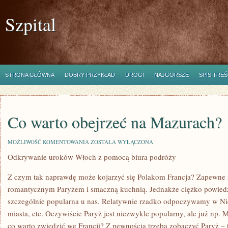
Szpital
STRONA GŁÓWNA
DOBRY PRZYKŁAD
DROGI
NAJGORSZE
SPIS TREŚ
Co warto obejrzeć na Mazurach?
CO
MOŻLIWOŚĆ KOMENTOWANIA
ZOSTAŁA WYŁĄCZONA
WARTO
Odkrywanie uroków Włoch z pomocą biura podróży
OBEJRZEĆ
NA
MAZURACH?
Z czym tak naprawdę może kojarzyć się Polakom Francja? Zapewne
romantycznym Paryżem i smaczną kuchnią. Jednakże ciężko powiedzi
szczególnie popularna u nas. Relatywnie rzadko odpoczywamy w Ni
miasta, etc. Oczywiście Paryż jest niezwykle popularny, ale już np. 
co warto zwiedzić we Francji? Z pewnością trzeba zobaczyć Paryż 