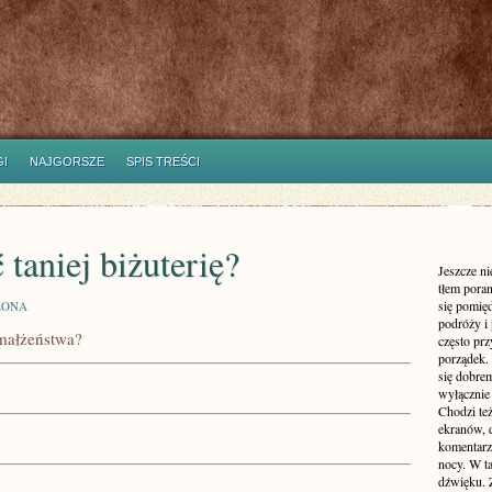
I
NAJGORSZE
SPIS TREŚCI
 taniej biżuterię?
Jeszcze n
tłem poran
się pomię
ZONA
podróży i 
 małżeństwa?
często pr
porządek. 
się dobre
wyłącznie
Chodzi te
ekranów, 
komentarzy
nocy. W ta
dźwięku. 