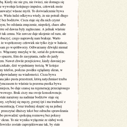
. Kiedy nic nie gra, nie świeci, nie domaga się
 nie wywołuje kolejnego impulsu, człowiek może
zauważyć własne myśli. To doświadczenie bywa
e. Wielu ludzi odkrywa wtedy, że nie potrafi długo
 bez bodźców. Cisza staje się dla nich czymś
ym, bo odsłania zmęczenie, niepokój, chaos albo
tóre od dawna były zagłuszane. A jednak właśnie
st tak cenna. Nie zawsze daje ukojenie od razu, ale
obaczyć, czego naprawdę nam brakuje. Warto
że współczesny człowiek nie tylko żyje w hałasie,
o sam go współtworzy. Odtwarzamy dźwięki niemal
. Włączamy muzykę w tle, serial do gotowania,
 spaceru, film do zasypiania, radio do jazdy
m. Nawet chwile przejściowe, kiedy dawniej po
 czekało, dziś wypełniamy treścią. W kolejce
my telefon, podczas posiłku oglądamy ekran, w
odpowiadamy na wiadomości. Cisza bywa
a jako pusta przestrzeń, którą natychmiast trzeba
 Tymczasem to właśnie ta pozorna pustka bywa
niejsza, bo daje szansę na regenerację przeciążonego
rwowego. Brak ciszy ma swoje konsekwencje.
stale narażony na nadmiar bodźców staje się
ny, szybciej się męczy, gorzej śpi i ma trudność z
ncentracją. Coraz trudniej skupić się na jednej
 przeczytać dłuższy tekst bez odruchu sprawdzania
albo prowadzić spokojną rozmowę bez pokusy
 ekran. To nie wynika wyłącznie ze słabej woli.
dowisko zostało zaprojektowane tak, by stale