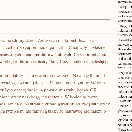
samym sobą
reakcji i
wreszcie 
zaskakując
wytrzymać
niewygodn
pytania, k
dlatego je
icie istotny dzień. Zwłaszcza dla kobiet, lecz bez
pozwala z
zauważyć, 
ożna za bardzo zapominać o panach… Chcę w tym właśnie
ale częst
teresowanych temat garniturów ślubnych. Co warto mieć na
odruchowo
podcast do
anie garnituru na własny ślub? Cóż, strzałem w dziesiątkę
samochode
prostu się
przegląda
rnitur ślubny jest używany raz w życiu. Nawet jeśli, to tak
przerwie 
zować się świetną jakością. Pamiętajmy o tym, w żadnym
odczytywan
zapełnić.
o dużych oszczędności, a pewnie wszystko będzie OK.
najpotrzeb
pione przez nas drogą internetową. W końcu to raczej
układu ne
Człowiek 
ca, niż Sieć. Naturalnie kupno garnituru na swój ślub przez
rozdrażnio
żym ryzykiem, ale fakty są takie, że naprawdę nie należy o
głęboką ko
czynności,
telefonu 
zerkania w
Nasze śro