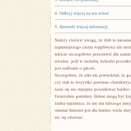
4.
Odkryj więcej na ten temat
5.
Sprawdź więcej informacji
Należy zwrócić uwagę, że ślub to niesamow
najmniejszego cienia wątpliwości nie m
tekście szczegółowo przestawić dla zain
uwadze, jeśli w rachubę wchodzi poszukiw
jest zadbanie o jakość.
Szczególnie, że nikt nie powiedział, że ga
czy siak to wszystko powinno charaktery
razie się nie starajmy poszukiwać bardz
Generalnie garnitury ślubne mogą być ku
żadna tajemnica, że nie ma tańszego miejs
właśnie Internet jest dla bardzo wielu du
nic się obawiać.