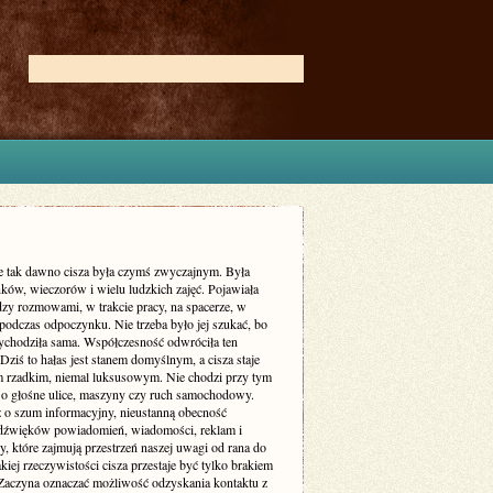
ie tak dawno cisza była czymś zwyczajnym. Była
ków, wieczorów i wielu ludzkich zajęć. Pojawiała
dzy rozmowami, w trakcie pracy, na spacerze, w
podczas odpoczynku. Nie trzeba było jej szukać, bo
zychodziła sama. Współczesność odwróciła ten
Dziś to hałas jest stanem domyślnym, a cisza staje
m rzadkim, niemal luksusowym. Nie chodzi przy tym
 o głośne ulice, maszyny czy ruch samochodowy.
ż o szum informacyjny, nieustanną obecność
dźwięków powiadomień, wiadomości, reklam i
, które zajmują przestrzeń naszej uwagi od rana do
kiej rzeczywistości cisza przestaje być tylko brakiem
Zaczyna oznaczać możliwość odzyskania kontaktu z