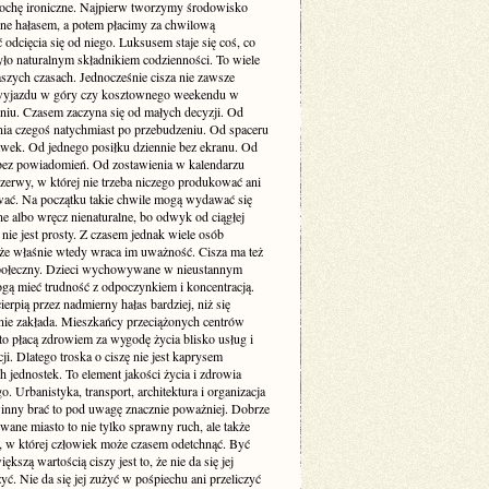
rochę ironiczne. Najpierw tworzymy środowisko
one hałasem, a potem płacimy za chwilową
odcięcia się od niego. Luksusem staje się coś, co
yło naturalnym składnikiem codzienności. To wiele
szych czasach. Jednocześnie cisza nie zawsze
yjazdu w góry czy kosztownego weekendu w
niu. Czasem zaczyna się od małych decyzji. Od
nia czegoś natychmiast po przebudzeniu. Od spaceru
awek. Od jednego posiłku dziennie bez ekranu. Od
bez powiadomień. Od zostawienia w kalendarzu
rzerwy, w której nie trzeba niczego produkować ani
ć. Na początku takie chwile mogą wydawać się
e albo wręcz nienaturalne, bo odwyk od ciągłej
 nie jest prosty. Z czasem jednak wiele osób
że właśnie wtedy wraca im uważność. Cisza ma też
ołeczny. Dzieci wychowywane w nieustannym
gą mieć trudność z odpoczynkiem i koncentracją.
ierpią przez nadmierny hałas bardziej, niż się
ie zakłada. Mieszkańcy przeciążonych centrów
to płacą zdrowiem za wygodę życia blisko usług i
i. Dlatego troska o ciszę nie jest kaprysem
 jednostek. To element jakości życia i zdrowia
o. Urbanistyka, transport, architektura i organizacja
inny brać to pod uwagę znacznie poważniej. Dobrze
wane miasto to nie tylko sprawny ruch, ale także
ń, w której człowiek może czasem odetchnąć. Być
ększą wartością ciszy jest to, że nie da się jej
yć. Nie da się jej zużyć w pośpiechu ani przeliczyć