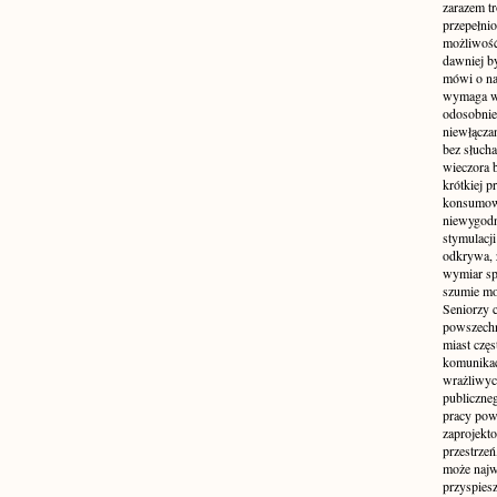
zarazem t
przepełni
możliwość 
dawniej b
mówi o na
wymaga w
odosobnie
niewłącza
bez słuch
wieczora 
krótkiej p
konsumowa
niewygodn
stymulacji
odkrywa, 
wymiar sp
szumie mo
Seniorzy c
powszechn
miast częs
komunikacj
wrażliwych
publiczneg
pracy pow
zaprojekto
przestrze
może najwi
przyspiesz