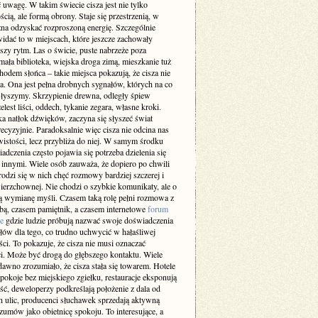
 uwagę. W takim świecie cisza jest nie tylko
cią, ale formą obrony. Staje się przestrzenią, w
żna odzyskać rozproszoną energię. Szczególnie
idać to w miejscach, które jeszcze zachowały
szy rytm. Las o świcie, puste nabrzeże poza
ała biblioteka, wiejska droga zimą, mieszkanie tuż
odem słońca – takie miejsca pokazują, że cisza nie
a. Ona jest pełna drobnych sygnałów, których na co
 słyszymy. Skrzypienie drewna, odległy śpiew
elest liści, oddech, tykanie zegara, własne kroki.
a natłok dźwięków, zaczyna się słyszeć świat
recyzyjnie. Paradoksalnie więc cisza nie odcina nas
istości, lecz przybliża do niej. W samym środku
adczenia często pojawia się potrzeba dzielenia się
z innymi. Wiele osób zauważa, że dopiero po chwili
rodzi się w nich chęć rozmowy bardziej szczerej i
ierzchownej. Nie chodzi o szybkie komunikaty, ale o
 wymianę myśli. Czasem taką rolę pełni rozmowa z
obą, czasem pamiętnik, a czasem internetowe
forum
e
gdzie ludzie próbują nazwać swoje doświadczenia
słów dla tego, co trudno uchwycić w hałaśliwej
ci. To pokazuje, że cisza nie musi oznaczać
i. Może być drogą do głębszego kontaktu. Wiele
dawno zrozumiało, że cisza stała się towarem. Hotele
pokoje bez miejskiego zgiełku, restauracje eksponują
ść, deweloperzy podkreślają położenie z dala od
h ulic, producenci słuchawek sprzedają aktywną
zumów jako obietnicę spokoju. To interesujące, a