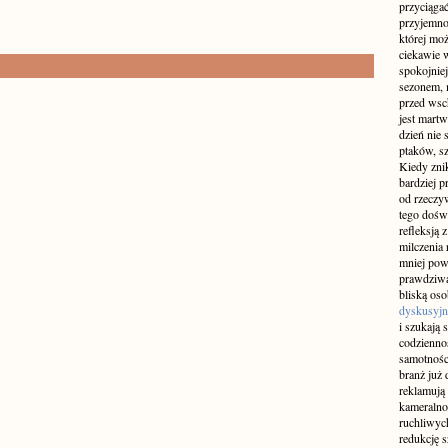
przyciągać
przyjemnoś
której mo
ciekawie w
spokojniej
sezonem, m
przed wsch
jest martw
dzień nie
ptaków, sz
Kiedy znik
bardziej p
od rzeczyw
tego doświ
refleksją 
milczenia 
mniej pow
prawdziwą
bliską os
dyskusyjn
i szukają 
codziennoś
samotnośc
branż już 
reklamują 
kameralno
ruchliwyc
redukcję s