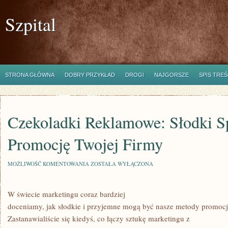
Szpital
STRONA GŁÓWNA
DOBRY PRZYKŁAD
DROGI
NAJGORSZE
SPIS TREŚ
Czekoladki Reklamowe: Słodki S
Promocję Twojej Firmy
CZEKOLADKI
MOŻLIWOŚĆ KOMENTOWANIA
ZOSTAŁA WYŁĄCZONA
REKLAMOWE:
SŁODKI
SPOSÓB
W świecie marketingu coraz bardziej
NA
PROMOCJĘ
doceniamy, jak słodkie i przyjemne mogą być nasze metody promocj
TWOJEJ
FIRMY
Zastanawialiście się kiedyś, co łączy sztukę marketingu z