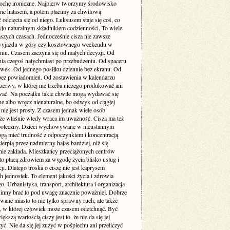
rochę ironiczne. Najpierw tworzymy środowisko
one hałasem, a potem płacimy za chwilową
odcięcia się od niego. Luksusem staje się coś, co
yło naturalnym składnikiem codzienności. To wiele
szych czasach. Jednocześnie cisza nie zawsze
yjazdu w góry czy kosztownego weekendu w
niu. Czasem zaczyna się od małych decyzji. Od
nia czegoś natychmiast po przebudzeniu. Od spaceru
awek. Od jednego posiłku dziennie bez ekranu. Od
bez powiadomień. Od zostawienia w kalendarzu
rzerwy, w której nie trzeba niczego produkować ani
ć. Na początku takie chwile mogą wydawać się
e albo wręcz nienaturalne, bo odwyk od ciągłej
 nie jest prosty. Z czasem jednak wiele osób
że właśnie wtedy wraca im uważność. Cisza ma też
ołeczny. Dzieci wychowywane w nieustannym
gą mieć trudność z odpoczynkiem i koncentracją.
ierpią przez nadmierny hałas bardziej, niż się
ie zakłada. Mieszkańcy przeciążonych centrów
to płacą zdrowiem za wygodę życia blisko usług i
i. Dlatego troska o ciszę nie jest kaprysem
 jednostek. To element jakości życia i zdrowia
o. Urbanistyka, transport, architektura i organizacja
inny brać to pod uwagę znacznie poważniej. Dobrze
wane miasto to nie tylko sprawny ruch, ale także
ń, w której człowiek może czasem odetchnąć. Być
ększą wartością ciszy jest to, że nie da się jej
yć. Nie da się jej zużyć w pośpiechu ani przeliczyć