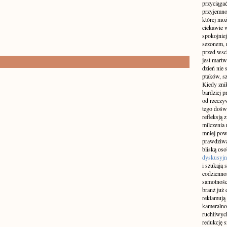
przyciągać
przyjemnoś
której mo
ciekawie w
spokojniej
sezonem, m
przed wsch
jest martw
dzień nie
ptaków, sz
Kiedy znik
bardziej p
od rzeczyw
tego doświ
refleksją 
milczenia 
mniej pow
prawdziwą
bliską os
dyskusyjn
i szukają 
codziennoś
samotnośc
branż już 
reklamują 
kameralno
ruchliwyc
redukcję s