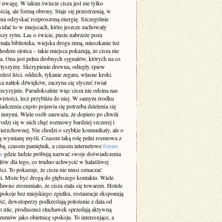
 uwagę. W takim świecie cisza jest nie tylko
cią, ale formą obrony. Staje się przestrzenią, w
żna odzyskać rozproszoną energię. Szczególnie
idać to w miejscach, które jeszcze zachowały
szy rytm. Las o świcie, puste nabrzeże poza
ała biblioteka, wiejska droga zimą, mieszkanie tuż
odem słońca – takie miejsca pokazują, że cisza nie
a. Ona jest pełna drobnych sygnałów, których na co
 słyszymy. Skrzypienie drewna, odległy śpiew
elest liści, oddech, tykanie zegara, własne kroki.
a natłok dźwięków, zaczyna się słyszeć świat
recyzyjnie. Paradoksalnie więc cisza nie odcina nas
istości, lecz przybliża do niej. W samym środku
adczenia często pojawia się potrzeba dzielenia się
z innymi. Wiele osób zauważa, że dopiero po chwili
rodzi się w nich chęć rozmowy bardziej szczerej i
ierzchownej. Nie chodzi o szybkie komunikaty, ale o
 wymianę myśli. Czasem taką rolę pełni rozmowa z
obą, czasem pamiętnik, a czasem internetowe
forum
e
gdzie ludzie próbują nazwać swoje doświadczenia
słów dla tego, co trudno uchwycić w hałaśliwej
ci. To pokazuje, że cisza nie musi oznaczać
i. Może być drogą do głębszego kontaktu. Wiele
dawno zrozumiało, że cisza stała się towarem. Hotele
pokoje bez miejskiego zgiełku, restauracje eksponują
ść, deweloperzy podkreślają położenie z dala od
h ulic, producenci słuchawek sprzedają aktywną
zumów jako obietnicę spokoju. To interesujące, a