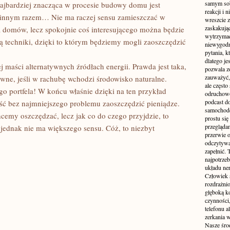
samym sobą
najbardziej znacząca w procesie budowy domu jest
reakcji i
że innym razem… Nie ma raczej sensu zamieszczać w
wreszcie 
zaskakując
ia domów, lecz spokojnie coś interesującego można będzie
wytrzymać
są techniki, dzięki to którym będziemy mogli zaoszczędzić
niewygodn
pytania, k
dlatego je
maści alternatywnych źródłach energii. Prawda jest taka,
pozwala z
zauważyć, 
ywne, jeśli w rachubę wchodzi środowisko naturalne.
ale częst
o portfela! W końcu właśnie dzięki na ten przykład
odruchowo
podcast do
 bez najmniejszego problemu zaoszczędzić pieniądze.
samochode
hcemy oszczędzać, lecz jak co do czego przyjdzie, to
prostu się
przegląda
 jednak nie ma większego sensu. Cóż, to niezbyt
przerwie 
odczytywan
zapełnić.
najpotrzeb
układu ne
Człowiek 
rozdrażnio
głęboką ko
czynności,
telefonu 
zerkania w
Nasze śro