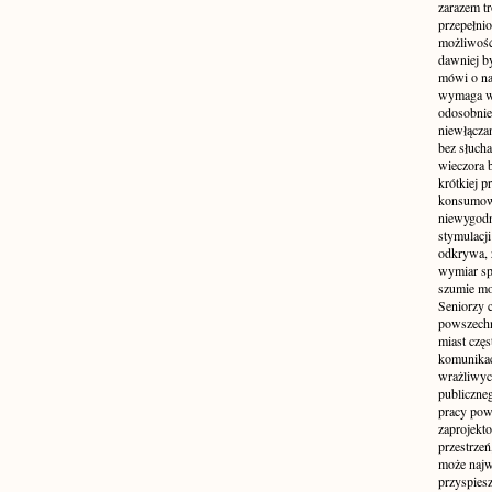
zarazem t
przepełni
możliwość 
dawniej b
mówi o na
wymaga w
odosobnie
niewłącza
bez słuch
wieczora 
krótkiej p
konsumowa
niewygodn
stymulacji
odkrywa, 
wymiar sp
szumie mo
Seniorzy c
powszechn
miast częs
komunikacj
wrażliwych
publiczneg
pracy pow
zaprojekto
przestrze
może najwi
przyspiesz