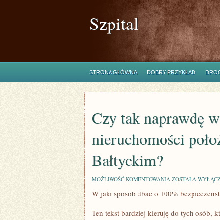
Szpital
STRONA GŁÓWNA
DOBRY PRZYKŁAD
DROG
Czy tak naprawdę w
nieruchomości poł
Bałtyckim?
CZY
MOŻLIWOŚĆ KOMENTOWANIA
ZOSTAŁA WYŁĄC
TAK
W jaki sposób dbać o 100% bezpieczeńs
NAPRAWDĘ
WARTO
ZAINWESTOWAĆ
Ten tekst bardziej kieruję do tych osób, 
W