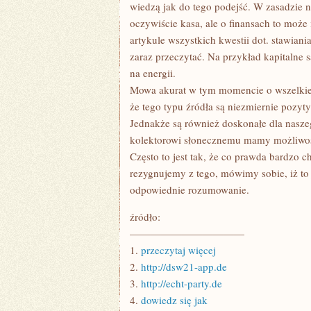
NIERUCHOMOŚCI
wiedzą jak do tego podejść. W zasadzie 
POŁOŻONE
oczywiście kasa, ale o finansach to mo
NAD
MORZEM
artykule wszystkich kwestii dot. stawian
BAŁTYCKIM?
zaraz przeczytać. Na przykład kapitalne 
na energii.
Mowa akurat w tym momencie o wszelkiej 
że tego typu źródła są niezmiernie pozyt
Jednakże są również doskonałe dla naszeg
kolektorowi słonecznemu mamy możliwość
Często to jest tak, że co prawda bardzo c
rezygnujemy z tego, mówimy sobie, iż to
odpowiednie rozumowanie.
źródło:
———————————
1.
przeczytaj więcej
2.
http://dsw21-app.de
3.
http://echt-party.de
4.
dowiedz się jak