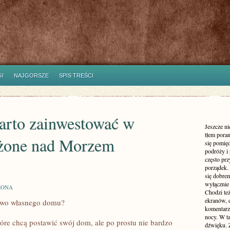
I
NAJGORSZE
SPIS TREŚCI
arto zainwestować w
Jeszcze n
tłem poran
ożone nad Morzem
się pomię
podróży i 
często pr
porządek. 
się dobre
wyłącznie
ZONA
Chodzi te
ekranów, 
two własnego domu?
komentarzy
nocy. W ta
które chcą postawić swój dom, ale po prostu nie bardzo
dźwięku. 