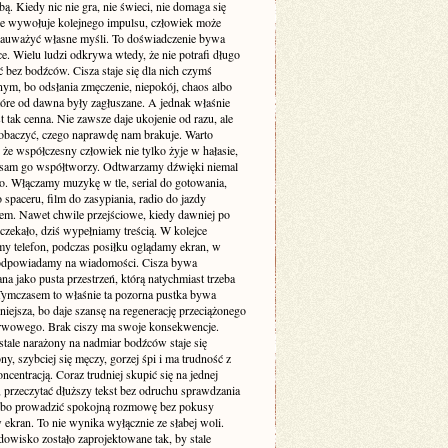
. Kiedy nic nie gra, nie świeci, nie domaga się
 nie wywołuje kolejnego impulsu, człowiek może
zauważyć własne myśli. To doświadczenie bywa
e. Wielu ludzi odkrywa wtedy, że nie potrafi długo
 bez bodźców. Cisza staje się dla nich czymś
ym, bo odsłania zmęczenie, niepokój, chaos albo
tóre od dawna były zagłuszane. A jednak właśnie
st tak cenna. Nie zawsze daje ukojenie od razu, ale
obaczyć, czego naprawdę nam brakuje. Warto
że współczesny człowiek nie tylko żyje w hałasie,
o sam go współtworzy. Odtwarzamy dźwięki niemal
. Włączamy muzykę w tle, serial do gotowania,
 spaceru, film do zasypiania, radio do jazdy
m. Nawet chwile przejściowe, kiedy dawniej po
 czekało, dziś wypełniamy treścią. W kolejce
my telefon, podczas posiłku oglądamy ekran, w
odpowiadamy na wiadomości. Cisza bywa
a jako pusta przestrzeń, którą natychmiast trzeba
 Tymczasem to właśnie ta pozorna pustka bywa
niejsza, bo daje szansę na regenerację przeciążonego
rwowego. Brak ciszy ma swoje konsekwencje.
stale narażony na nadmiar bodźców staje się
ny, szybciej się męczy, gorzej śpi i ma trudność z
ncentracją. Coraz trudniej skupić się na jednej
 przeczytać dłuższy tekst bez odruchu sprawdzania
albo prowadzić spokojną rozmowę bez pokusy
 ekran. To nie wynika wyłącznie ze słabej woli.
dowisko zostało zaprojektowane tak, by stale