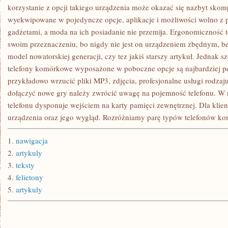
NA
korzystanie z opcji takiego urządzenia może okazać się nazbyt sk
TO,
wyekwipowane w pojedyncze opcje, aplikacje i możliwości wolno 
CO
PROPONUJE
gadżetami, a moda na ich posiadanie nie przemija. Ergonomiczność 
swoim przeznaczeniu, bo nigdy nie jest on urządzeniem zbędnym, bez
model nowatorskiej generacji, czy tez jakiś starszy artykuł. Jednak 
telefony komórkowe wyposażone w poboczne opcje są najbardziej po
przykładowo wrzucić pliki MP3, zdjęcia, profesjonalne usługi rodzaj
dołączyć nowe gry należy zwrócić uwagę na pojemność telefonu. W 
telefonu dysponuje wejściem na karty pamięci zewnętrznej. Dla klien
urządzenia oraz jego wygląd. Rozróżniamy parę typów telefonów k
1.
nawigacja
2.
artykuly
3.
teksty
4.
felietony
5.
artykuly