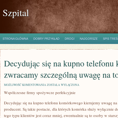
Szpital
STRONA GŁÓWNA
DOBRY PRZYKŁAD
DROGI
NAJGORSZE
SPIS TREŚ
Decydując się na kupno telefon
zwracamy szczególną uwagę na to
DECYDUJĄC
MOŻLIWOŚĆ KOMENTOWANIA
ZOSTAŁA WYŁĄCZONA
SIĘ
Współczesne firmy spożywcze perfekcyjnie
NA
KUPNO
TELEFONU
Decydując się na kupno telefonu komórkowego kierujemy uwagę na 
KOMÓRKOWEGO
ZWRACAMY
producent. Są takie postacie, dla których komórka służy wyłącznie 
SZCZEGÓLNĄ
tego typu klientów jest coraz mniej, ewentualnie są to osoby w stars
UWAGĘ