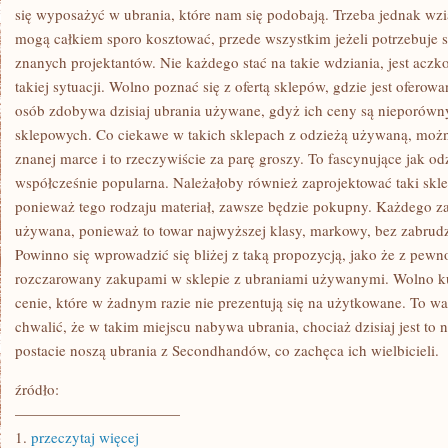
I
się wyposażyć w ubrania, które nam się podobają. Trzeba jednak wz
JE,
mogą całkiem sporo kosztować, przede wszystkim jeżeli potrzebuje
ALE
RÓWNIEŻ
znanych projektantów. Nie każdego stać na takie wdziania, jest aczk
MIEJSCE
GDZIE
takiej sytuacji. Wolno poznać się z ofertą sklepów, gdzie jest ofero
SIĘ
osób zdobywa dzisiaj ubrania używane, gdyż ich ceny są nieporówn
WYPOCZYWA
sklepowych. Co ciekawe w takich sklepach z odzieżą używaną, moż
znanej marce i to rzeczywiście za parę groszy. To fascynujące jak od
współcześnie popularna. Należałoby również zaprojektować taki skl
ponieważ tego rodzaju materiał, zawsze będzie pokupny. Każdego 
używana, ponieważ to towar najwyższej klasy, markowy, bez zabrudze
Powinno się wprowadzić się bliżej z taką propozycją, jako że z pewno
rozczarowany zakupami w sklepie z ubraniami używanymi. Wolno kup
cenie, które w żadnym razie nie prezentują się na użytkowane. To wa
chwalić, że w takim miejscu nabywa ubrania, chociaż dzisiaj jest t
postacie noszą ubrania z Secondhandów, co zachęca ich wielbicieli.
źródło:
———————————
1.
przeczytaj więcej