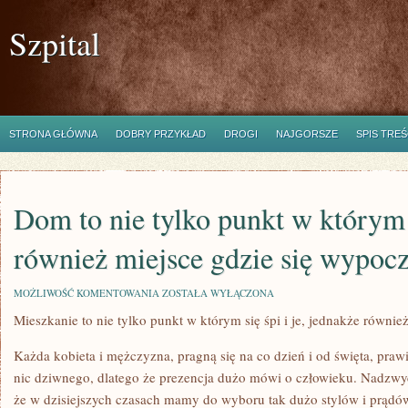
Szpital
STRONA GŁÓWNA
DOBRY PRZYKŁAD
DROGI
NAJGORSZE
SPIS TREŚ
Dom to nie tylko punkt w którym si
również miejsce gdzie się wypoc
DOM
MOŻLIWOŚĆ KOMENTOWANIA
ZOSTAŁA WYŁĄCZONA
TO
Mieszkanie to nie tylko punkt w którym się śpi i je, jednakże równi
NIE
TYLKO
PUNKT
Każda kobieta i mężczyzna, pragną się na co dzień i od święta, prawi
W
KTÓRYM
nic dziwnego, dlatego że prezencja dużo mówi o człowieku. Nadzwycza
SIĘ
że w dzisiejszych czasach mamy do wyboru tak dużo stylów i prądó
ŚPI