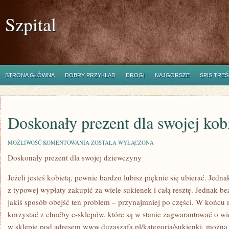
Szpital
STRONA GŁÓWNA
DOBRY PRZYKŁAD
DROGI
NAJGORSZE
SPIS TREŚ
Doskonały prezent dla swojej kob
DOSKONAŁY
MOŻLIWOŚĆ KOMENTOWANIA
ZOSTAŁA WYŁĄCZONA
PREZENT
Doskonały prezent dla swojej dziewczyny
DLA
SWOJEJ
KOBIETY
Jeżeli jesteś kobietą, pewnie bardzo lubisz pięknie się ubierać. Jednak
z typowej wypłaty zakupić za wiele sukienek i całą resztę. Jednak b
jakiś sposób obejść ten problem – przynajmniej po części. W końcu
korzystać z choćby e-sklepów, które są w stanie zagwarantować o wi
w sklepie pod adresem www.duzaszafa.pl/kategoria/sukienki, można