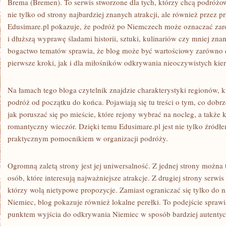
Brema (Bremen). To serwis stworzone dla tych, którzy chcą podró
nie tylko od strony najbardziej znanych atrakcji, ale również przez 
Edusimare.pl pokazuje, że podróż po Niemczech może oznaczać zar
i dłuższą wyprawę śladami historii, sztuki, kulinariów czy mniej znan
bogactwo tematów sprawia, że blog może być wartościowy zarówno d
pierwsze kroki, jak i dla miłośników odkrywania nieoczywistych ki
Na łamach tego bloga czytelnik znajdzie charakterystyki regionów,
podróż od początku do końca. Pojawiają się tu treści o tym, co dobrze
jak poruszać się po mieście, które rejony wybrać na nocleg, a także k
romantyczny wieczór. Dzięki temu Edusimare.pl jest nie tylko źródłe
praktycznym pomocnikiem w organizacji podróży.
Ogromną zaletą strony jest jej uniwersalność. Z jednej strony można 
osób, które interesują najważniejsze atrakcje. Z drugiej strony serwis
którzy wolą nietypowe propozycje. Zamiast ograniczać się tylko do 
Niemiec, blog pokazuje również lokalne perełki. To podejście sprawi
punktem wyjścia do odkrywania Niemiec w sposób bardziej autentyc