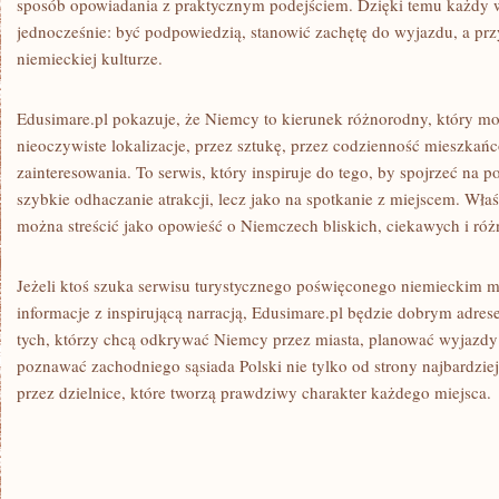
sposób opowiadania z praktycznym podejściem. Dzięki temu każdy w
jednocześnie: być podpowiedzią, stanowić zachętę do wyjazdu, a prz
niemieckiej kulturze.
Edusimare.pl pokazuje, że Niemcy to kierunek różnorodny, który m
nieoczywiste lokalizacje, przez sztukę, przez codzienność mieszkań
zainteresowania. To serwis, który inspiruje do tego, by spojrzeć na po
szybkie odhaczanie atrakcji, lecz jako na spotkanie z miejscem. Właśn
można streścić jako opowieść o Niemczech bliskich, ciekawych i ró
Jeżeli ktoś szuka serwisu turystycznego poświęconego niemieckim m
informacje z inspirującą narracją, Edusimare.pl będzie dobrym adres
tych, którzy chcą odkrywać Niemcy przez miasta, planować wyjazdy
poznawać zachodniego sąsiada Polski nie tylko od strony najbardziej
przez dzielnice, które tworzą prawdziwy charakter każdego miejsca.