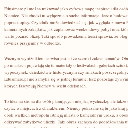
Edusimare.pl można traktować jako cyfrową mapę inspiracji dla osób
Niemiec. Nie chodzi tu wyłącznie o suche informacje, lecz o budowa
poprzez opisy. Czytelnik może dowiedzieć się, jak wygląda zimowa
kameralnych zakątków, jak zaplanować weekendowy pobyt oraz które
warto poznać bliżej. Taki sposób prowadzenia treści sprawia, że blog 
również przyjemny w odbiorze.
Ważnym wyróżnikiem serwisu jest także szeroki zakres tematów. O
po miastach pojawiają się tu materiały o festiwalach, galeriach sztu
wypoczynek, dziedzictwie historycznym czy smakach poszczególnyc
Edusimare.pl nie zamyka się w jednej formule, lecz pozostaje żywym
których fascynują Niemcy w wielu odsłonach.
To idealna strona dla osób planujących miejską wycieczkę, ale także d
czytać o miejscach z charakterem. Niemcy pokazane są tu jako kraj 
obok wielkich metropolii istnieją miasta o kameralnym uroku, a ob
odkrywać zabytkowe uliczki. Taki obraz zachęca do podróżowania u