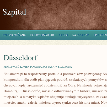
Szpital
STRONA GŁÓWNA
DOBRY PRZYKŁAD
DROGI
NAJGORSZE
SPIS TREŚ
Düsseldorf
DÜSSELDORF
MOŻLIWOŚĆ KOMENTOWANIA
ZOSTAŁA WYŁĄCZONA
Edusimare.pl to współczesny portal dla podróżników poświęcony Ni
kompendium dla osób planujących podróż, szukających pomysłów na
chcących lepiej zrozumieć codzienność za Odrą. Na stronie pojawiają s
Hamburgu, Düsseldorfie, mieście odbudowanym z historii, mieście 
miejscach, a tematyka wpisów obejmuje atrakcje turystyczne, zakwat
mieście, smaki, galerie, miejsca wypoczynku oraz historie miast. No