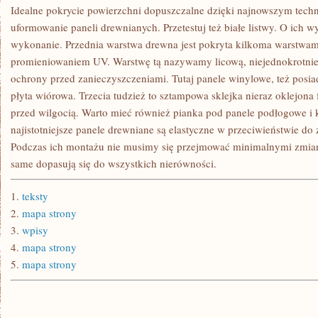
CIENKICH
Idealne pokrycie powierzchni dopuszczalne dzięki najnowszym tech
uformowanie paneli drewnianych. Przetestuj też białe listwy. O ich 
wykonanie. Przednia warstwa drewna jest pokryta kilkoma warstwami
promieniowaniem UV. Warstwę tą nazywamy licową, niejednokrotnie 
ochrony przed zanieczyszczeniami. Tutaj panele winylowe, też posiad
płyta wiórowa. Trzecia tudzież to sztampowa sklejka nieraz oklejona
przed wilgocią. Warto mieć również pianka pod panele podłogowe i 
najistotniejsze panele drewniane są elastyczne w przeciwieństwie do
Podczas ich montażu nie musimy się przejmować minimalnymi zmia
same dopasują się do wszystkich nierówności.
1.
teksty
2.
mapa strony
3.
wpisy
4.
mapa strony
5.
mapa strony