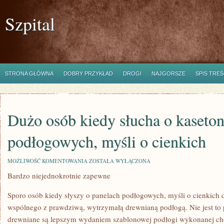
Szpital
STRONA GŁÓWNA
DOBRY PRZYKŁAD
DROGI
NAJGORSZE
SPIS TREŚ
Dużo osób kiedy słucha o kaseto
podłogowych, myśli o cienkich
DUŻO
MOŻLIWOŚĆ KOMENTOWANIA
ZOSTAŁA WYŁĄCZONA
OSÓB
Bardzo niejednokrotnie zapewne
KIEDY
SŁUCHA
O
Sporo osób kiedy słyszy o panelach podłogowych, myśli o cienkich 
KASETONACH
PODŁOGOWYCH,
wspólnego z prawdziwą, wytrzymałą drewnianą podłogą. Nie jest to
MYŚLI
drewniane są lepszym wydaniem szablonowej podłogi wykonanej ch
O