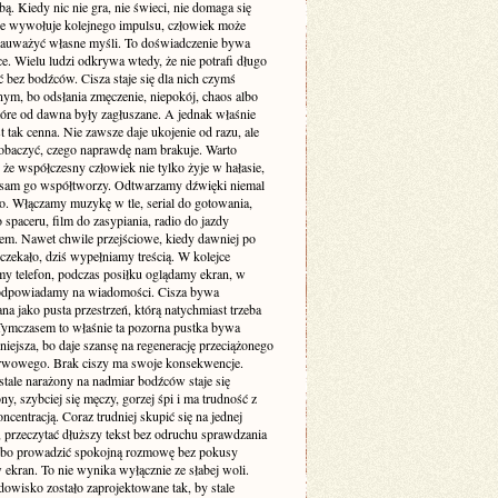
. Kiedy nic nie gra, nie świeci, nie domaga się
 nie wywołuje kolejnego impulsu, człowiek może
zauważyć własne myśli. To doświadczenie bywa
e. Wielu ludzi odkrywa wtedy, że nie potrafi długo
 bez bodźców. Cisza staje się dla nich czymś
ym, bo odsłania zmęczenie, niepokój, chaos albo
tóre od dawna były zagłuszane. A jednak właśnie
st tak cenna. Nie zawsze daje ukojenie od razu, ale
obaczyć, czego naprawdę nam brakuje. Warto
że współczesny człowiek nie tylko żyje w hałasie,
o sam go współtworzy. Odtwarzamy dźwięki niemal
. Włączamy muzykę w tle, serial do gotowania,
 spaceru, film do zasypiania, radio do jazdy
m. Nawet chwile przejściowe, kiedy dawniej po
 czekało, dziś wypełniamy treścią. W kolejce
my telefon, podczas posiłku oglądamy ekran, w
odpowiadamy na wiadomości. Cisza bywa
a jako pusta przestrzeń, którą natychmiast trzeba
 Tymczasem to właśnie ta pozorna pustka bywa
niejsza, bo daje szansę na regenerację przeciążonego
rwowego. Brak ciszy ma swoje konsekwencje.
stale narażony na nadmiar bodźców staje się
ny, szybciej się męczy, gorzej śpi i ma trudność z
ncentracją. Coraz trudniej skupić się na jednej
 przeczytać dłuższy tekst bez odruchu sprawdzania
albo prowadzić spokojną rozmowę bez pokusy
 ekran. To nie wynika wyłącznie ze słabej woli.
dowisko zostało zaprojektowane tak, by stale