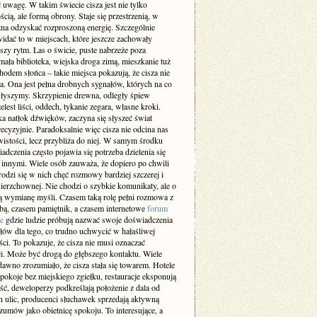
 uwagę. W takim świecie cisza jest nie tylko
cią, ale formą obrony. Staje się przestrzenią, w
żna odzyskać rozproszoną energię. Szczególnie
idać to w miejscach, które jeszcze zachowały
szy rytm. Las o świcie, puste nabrzeże poza
ała biblioteka, wiejska droga zimą, mieszkanie tuż
odem słońca – takie miejsca pokazują, że cisza nie
a. Ona jest pełna drobnych sygnałów, których na co
 słyszymy. Skrzypienie drewna, odległy śpiew
elest liści, oddech, tykanie zegara, własne kroki.
a natłok dźwięków, zaczyna się słyszeć świat
recyzyjnie. Paradoksalnie więc cisza nie odcina nas
istości, lecz przybliża do niej. W samym środku
adczenia często pojawia się potrzeba dzielenia się
z innymi. Wiele osób zauważa, że dopiero po chwili
rodzi się w nich chęć rozmowy bardziej szczerej i
ierzchownej. Nie chodzi o szybkie komunikaty, ale o
 wymianę myśli. Czasem taką rolę pełni rozmowa z
obą, czasem pamiętnik, a czasem internetowe
forum
e
gdzie ludzie próbują nazwać swoje doświadczenia
słów dla tego, co trudno uchwycić w hałaśliwej
ci. To pokazuje, że cisza nie musi oznaczać
i. Może być drogą do głębszego kontaktu. Wiele
dawno zrozumiało, że cisza stała się towarem. Hotele
pokoje bez miejskiego zgiełku, restauracje eksponują
ść, deweloperzy podkreślają położenie z dala od
h ulic, producenci słuchawek sprzedają aktywną
zumów jako obietnicę spokoju. To interesujące, a