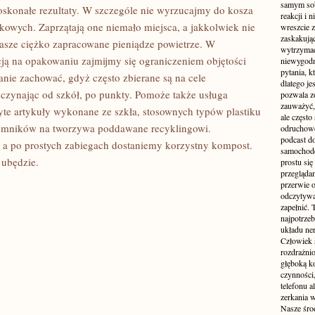
samym sobą
skonałe rezultaty. W szczególe nie wyrzucajmy do kosza
reakcji i
ikowych. Zaprzątają one niemało miejsca, a jakkolwiek nie
wreszcie 
zaskakując
asze ciężko zapracowane pieniądze powietrze. W
wytrzymać
kcją na opakowaniu zajmijmy się ograniczeniem objętości
niewygodn
pytania, k
tanie zachować, gdyż często zbierane są na cele
dlatego je
czynając od szkół, po punkty. Pomoże także usługa
pozwala z
zauważyć, 
te artykuły wykonane ze szkła, stosownych typów plastiku
ale częst
jemników na tworzywa poddawane recyklingowi.
odruchowo
podcast do
 a po prostych zabiegach dostaniemy korzystny kompost.
samochode
 ubędzie.
prostu się
przegląda
przerwie 
odczytywan
zapełnić.
najpotrzeb
układu ne
Człowiek 
rozdrażnio
głęboką ko
czynności,
telefonu 
zerkania w
Nasze śro