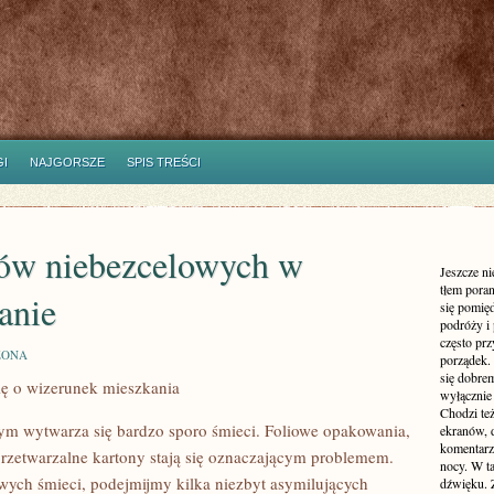
I
NAJGORSZE
SPIS TREŚCI
ętów niebezcelowych w
Jeszcze n
tłem poran
tanie
się pomię
podróży i 
często pr
ZONA
porządek. 
się dobre
się o wizerunek mieszkania
wyłącznie
H
Chodzi te
 wytwarza się bardzo sporo śmieci. Foliowe opakowania,
ekranów, 
komentarzy
przetwarzalne kartony stają się oznaczającym problemem.
nocy. W ta
owych śmieci, podejmijmy kilka niezbyt asymilujących
dźwięku. 