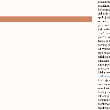
przyciągać
przyjemnoś
której mo
ciekawie w
spokojniej
sezonem, m
przed wsch
jest martw
dzień nie
ptaków, sz
Kiedy znik
bardziej p
od rzeczyw
tego doświ
refleksją 
milczenia 
mniej pow
prawdziwą
bliską os
dyskusyjn
i szukają 
codziennoś
samotnośc
branż już 
reklamują 
kameralno
ruchliwyc
redukcję s