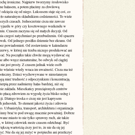
rochę ironiczne. Najpierw tworzymy środowisko
one hałasem, a potem płacimy za chwilową
odcięcia się od niego. Luksusem staje się coś, co
yło naturalnym składnikiem codzienności. To wiele
szych czasach. Jednocześnie cisza nie zawsze
yjazdu w góry czy kosztownego weekendu w
niu. Czasem zaczyna się od małych decyzji. Od
nia czegoś natychmiast po przebudzeniu. Od spaceru
awek. Od jednego posiłku dziennie bez ekranu. Od
bez powiadomień. Od zostawienia w kalendarzu
rzerwy, w której nie trzeba niczego produkować ani
ć. Na początku takie chwile mogą wydawać się
e albo wręcz nienaturalne, bo odwyk od ciągłej
 nie jest prosty. Z czasem jednak wiele osób
że właśnie wtedy wraca im uważność. Cisza ma też
ołeczny. Dzieci wychowywane w nieustannym
gą mieć trudność z odpoczynkiem i koncentracją.
ierpią przez nadmierny hałas bardziej, niż się
ie zakłada. Mieszkańcy przeciążonych centrów
to płacą zdrowiem za wygodę życia blisko usług i
i. Dlatego troska o ciszę nie jest kaprysem
 jednostek. To element jakości życia i zdrowia
o. Urbanistyka, transport, architektura i organizacja
inny brać to pod uwagę znacznie poważniej. Dobrze
wane miasto to nie tylko sprawny ruch, ale także
ń, w której człowiek może czasem odetchnąć. Być
ększą wartością ciszy jest to, że nie da się jej
yć. Nie da się jej zużyć w pośpiechu ani przeliczyć