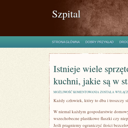
Szpital
STRONA GŁÓWNA
DOBRY PRZYKŁAD
DROG
Istnieje wiele sprz
kuchni, jakie są w s
ISTNIEJE
MOŻLIWOŚĆ KOMENTOWANIA
ZOSTAŁA WYŁĄC
WIELE
Każdy człowiek, który to dba i troszczy 
SPRZĘTÓW
NIEBEZCELOWYC
W
W niemal każdym gospodarstwie domowym
KUCHNI,
JAKIE
wszechobecne plastikowe flaszki czy nie
SĄ
Jeśli pragniemy ograniczyć ilości bezcel
W