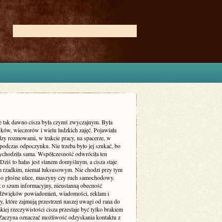
ie tak dawno cisza była czymś zwyczajnym. Była
ków, wieczorów i wielu ludzkich zajęć. Pojawiała
dzy rozmowami, w trakcie pracy, na spacerze, w
podczas odpoczynku. Nie trzeba było jej szukać, bo
zychodziła sama. Współczesność odwróciła ten
Dziś to hałas jest stanem domyślnym, a cisza staje
m rzadkim, niemal luksusowym. Nie chodzi przy tym
 o głośne ulice, maszyny czy ruch samochodowy.
ż o szum informacyjny, nieustanną obecność
dźwięków powiadomień, wiadomości, reklam i
, które zajmują przestrzeń naszej uwagi od rana do
kiej rzeczywistości cisza przestaje być tylko brakiem
Zaczyna oznaczać możliwość odzyskania kontaktu z