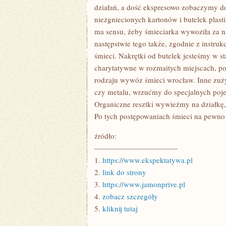
STANIE
działań, a dość ekspresowo zobaczymy do
niezgniecionych kartonów i butelek plast
ma sensu, żeby śmieciarka wywoziła za n
następstwie tego także, zgodnie z instru
śmieci. Nakrętki od butelek jesteśmy w s
charytatywne w rozmaitych miejscach, po
rodzaju wywóz śmieci wrocław. Inne zuży
czy metalu, wrzućmy do specjalnych po
Organiczne resztki wywieźmy na działkę,
Po tych postępowaniach śmieci na pewno
źródło:
———————————
1.
https://www.ekspektatywa.pl
2.
link do strony
3.
https://www.jamonprive.pl
4.
zobacz szczegóły
5.
kliknij tutaj