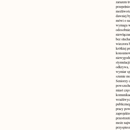
zarazem t
przepełni
możliwość 
dawniej b
mówi o na
wymaga w
odosobnie
niewłącza
bez słuch
wieczora 
krótkiej p
konsumowa
niewygodn
stymulacji
odkrywa, 
wymiar sp
szumie mo
Seniorzy c
powszechn
miast częs
komunikacj
wrażliwych
publiczneg
pracy pow
zaprojekto
przestrze
może najwi
przyspiesz