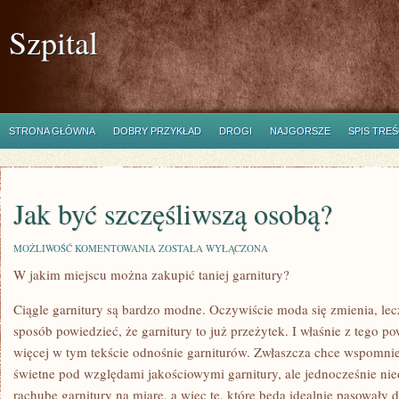
Szpital
STRONA GŁÓWNA
DOBRY PRZYKŁAD
DROGI
NAJGORSZE
SPIS TREŚ
Jak być szczęśliwszą osobą?
JAK
MOŻLIWOŚĆ KOMENTOWANIA
ZOSTAŁA WYŁĄCZONA
BYĆ
W jakim miejscu można zakupić taniej garnitury?
SZCZĘŚLIWSZĄ
OSOBĄ?
Ciągle garnitury są bardzo modne. Oczywiście moda się zmienia, le
sposób powiedzieć, że garnitury to już przeżytek. I właśnie z tego 
więcej w tym tekście odnośnie garniturów. Zwłaszcza chce wspomnie
świetne pod względami jakościowymi garnitury, ale jednocześnie n
rachubę garnitury na miarę, a więc te, które będą idealnie pasowały 