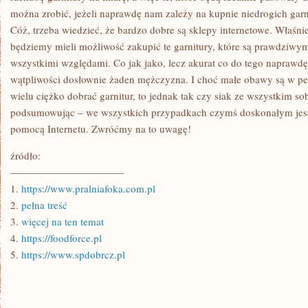
można zrobić, jeżeli naprawdę nam zależy na kupnie niedrogich gar
Cóż, trzeba wiedzieć, że bardzo dobre są sklepy internetowe. Właśn
będziemy mieli możliwość zakupić te garnitury, które są prawdziwym
wszystkimi względami. Co jak jako, lecz akurat co do tego naprawd
wątpliwości dosłownie żaden mężczyzna. I choć małe obawy są w peł
wielu ciężko dobrać garnitur, to jednak tak czy siak ze wszystkim so
podsumowując – we wszystkich przypadkach czymś doskonałym jest 
pomocą Internetu. Zwróćmy na to uwagę!
źródło:
———————————
1.
https://www.pralniafoka.com.pl
2.
pełna treść
3.
więcej na ten temat
4.
https://foodforce.pl
5.
https://www.spdobrcz.pl