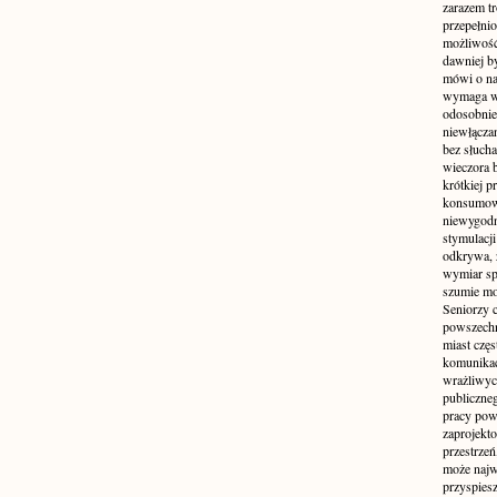
zarazem t
przepełni
możliwość 
dawniej b
mówi o na
wymaga w
odosobnie
niewłącza
bez słuch
wieczora 
krótkiej p
konsumowa
niewygodn
stymulacji
odkrywa, 
wymiar sp
szumie mo
Seniorzy c
powszechn
miast częs
komunikacj
wrażliwych
publiczneg
pracy pow
zaprojekto
przestrze
może najwi
przyspiesz