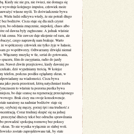
. Kiedy nic nie gra, nie świeci, nie domaga się
 nie wywołuje kolejnego impulsu, człowiek może
zauważyć własne myśli. To doświadczenie bywa
e. Wielu ludzi odkrywa wtedy, że nie potrafi długo
 bez bodźców. Cisza staje się dla nich czymś
ym, bo odsłania zmęczenie, niepokój, chaos albo
tóre od dawna były zagłuszane. A jednak właśnie
st tak cenna. Nie zawsze daje ukojenie od razu, ale
obaczyć, czego naprawdę nam brakuje. Warto
że współczesny człowiek nie tylko żyje w hałasie,
o sam go współtworzy. Odtwarzamy dźwięki niemal
. Włączamy muzykę w tle, serial do gotowania,
 spaceru, film do zasypiania, radio do jazdy
m. Nawet chwile przejściowe, kiedy dawniej po
 czekało, dziś wypełniamy treścią. W kolejce
my telefon, podczas posiłku oglądamy ekran, w
odpowiadamy na wiadomości. Cisza bywa
a jako pusta przestrzeń, którą natychmiast trzeba
 Tymczasem to właśnie ta pozorna pustka bywa
niejsza, bo daje szansę na regenerację przeciążonego
rwowego. Brak ciszy ma swoje konsekwencje.
stale narażony na nadmiar bodźców staje się
ny, szybciej się męczy, gorzej śpi i ma trudność z
ncentracją. Coraz trudniej skupić się na jednej
 przeczytać dłuższy tekst bez odruchu sprawdzania
albo prowadzić spokojną rozmowę bez pokusy
 ekran. To nie wynika wyłącznie ze słabej woli.
dowisko zostało zaprojektowane tak, by stale