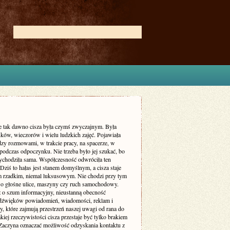
ie tak dawno cisza była czymś zwyczajnym. Była
ków, wieczorów i wielu ludzkich zajęć. Pojawiała
dzy rozmowami, w trakcie pracy, na spacerze, w
podczas odpoczynku. Nie trzeba było jej szukać, bo
zychodziła sama. Współczesność odwróciła ten
Dziś to hałas jest stanem domyślnym, a cisza staje
m rzadkim, niemal luksusowym. Nie chodzi przy tym
 o głośne ulice, maszyny czy ruch samochodowy.
ż o szum informacyjny, nieustanną obecność
dźwięków powiadomień, wiadomości, reklam i
, które zajmują przestrzeń naszej uwagi od rana do
kiej rzeczywistości cisza przestaje być tylko brakiem
Zaczyna oznaczać możliwość odzyskania kontaktu z