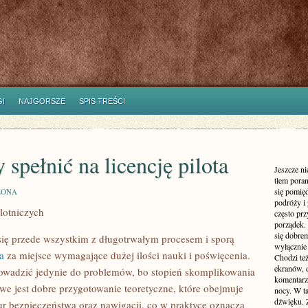
I
NAJGORSZE
SPIS TREŚCI
 spełnić na licencję pilota
Jeszcze n
tłem poran
się pomię
ZONA
podróży i 
lotniczych
często pr
porządek. 
się dobre
y się przede wszystkim z długotrwałym procesem i sporą
wyłącznie
ta
za miejsce wymagające dużej ilości nauki i poświęcenia.
Chodzi te
ekranów, 
prowadzić jedynie do problemów, bo stopień skomplikowania
komentarzy
we jest dobre przygotowanie teoretyczne, które obejmuje
nocy. W ta
dźwięku. 
r bezpieczeństwa oraz nawigacji, co w praktyce oznacza