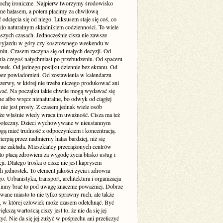
rochę ironiczne. Najpierw tworzymy środowisko
one hałasem, a potem płacimy za chwilową
odcięcia się od niego. Luksusem staje się coś, co
yło naturalnym składnikiem codzienności. To wiele
szych czasach. Jednocześnie cisza nie zawsze
yjazdu w góry czy kosztownego weekendu w
niu. Czasem zaczyna się od małych decyzji. Od
nia czegoś natychmiast po przebudzeniu. Od spaceru
awek. Od jednego posiłku dziennie bez ekranu. Od
bez powiadomień. Od zostawienia w kalendarzu
rzerwy, w której nie trzeba niczego produkować ani
ć. Na początku takie chwile mogą wydawać się
e albo wręcz nienaturalne, bo odwyk od ciągłej
 nie jest prosty. Z czasem jednak wiele osób
że właśnie wtedy wraca im uważność. Cisza ma też
ołeczny. Dzieci wychowywane w nieustannym
gą mieć trudność z odpoczynkiem i koncentracją.
ierpią przez nadmierny hałas bardziej, niż się
ie zakłada. Mieszkańcy przeciążonych centrów
to płacą zdrowiem za wygodę życia blisko usług i
i. Dlatego troska o ciszę nie jest kaprysem
 jednostek. To element jakości życia i zdrowia
o. Urbanistyka, transport, architektura i organizacja
inny brać to pod uwagę znacznie poważniej. Dobrze
wane miasto to nie tylko sprawny ruch, ale także
ń, w której człowiek może czasem odetchnąć. Być
ększą wartością ciszy jest to, że nie da się jej
yć. Nie da się jej zużyć w pośpiechu ani przeliczyć