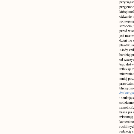
przyciągać
przyjemnoś
której mo
ciekawie w
spokojniej
sezonem, m
przed wsch
jest martw
dzień nie
ptaków, sz
Kiedy znik
bardziej p
od rzeczyw
tego doświ
refleksją 
milczenia 
mniej pow
prawdziwą
bliską os
dyskusyjn
i szukają 
codziennoś
samotnośc
branż już 
reklamują 
kameralno
ruchliwyc
redukcję s