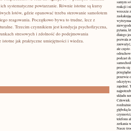
samym sobą
 ich systematyczne powtarzanie. Równie istotne są kursy
reakcji i
wreszcie 
iwych lotów, gdzie opanować trzeba sterowanie samolotem
zaskakując
iego reagowania. Początkowo bywa to trudne, lecz z
wytrzymać
niewygodn
aturalne. Trzecim czynnikiem jest kondycja psychofizyczna,
pytania, k
runkach stresowych i zdolność do podejmowania
dlatego je
pozwala z
 istotne jak praktyczne umiejętności i wiedza.
zauważyć, 
ale częst
odruchowo
podcast do
samochode
prostu się
przegląda
przerwie 
odczytywan
zapełnić.
najpotrzeb
układu ne
Człowiek 
rozdrażnio
głęboką ko
czynności,
telefonu 
zerkania w
Nasze śro