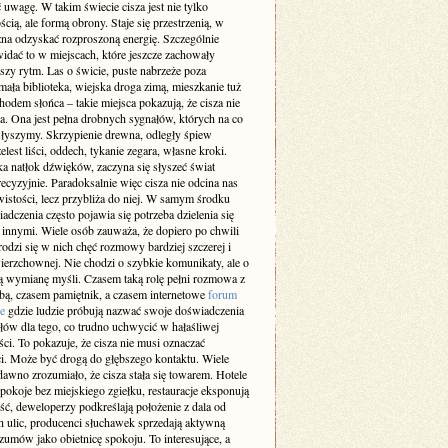
 uwagę. W takim świecie cisza jest nie tylko
cią, ale formą obrony. Staje się przestrzenią, w
żna odzyskać rozproszoną energię. Szczególnie
idać to w miejscach, które jeszcze zachowały
szy rytm. Las o świcie, puste nabrzeże poza
ała biblioteka, wiejska droga zimą, mieszkanie tuż
odem słońca – takie miejsca pokazują, że cisza nie
a. Ona jest pełna drobnych sygnałów, których na co
 słyszymy. Skrzypienie drewna, odległy śpiew
elest liści, oddech, tykanie zegara, własne kroki.
a natłok dźwięków, zaczyna się słyszeć świat
recyzyjnie. Paradoksalnie więc cisza nie odcina nas
istości, lecz przybliża do niej. W samym środku
adczenia często pojawia się potrzeba dzielenia się
z innymi. Wiele osób zauważa, że dopiero po chwili
rodzi się w nich chęć rozmowy bardziej szczerej i
ierzchownej. Nie chodzi o szybkie komunikaty, ale o
 wymianę myśli. Czasem taką rolę pełni rozmowa z
obą, czasem pamiętnik, a czasem internetowe
forum
e
gdzie ludzie próbują nazwać swoje doświadczenia
słów dla tego, co trudno uchwycić w hałaśliwej
ci. To pokazuje, że cisza nie musi oznaczać
i. Może być drogą do głębszego kontaktu. Wiele
dawno zrozumiało, że cisza stała się towarem. Hotele
pokoje bez miejskiego zgiełku, restauracje eksponują
ść, deweloperzy podkreślają położenie z dala od
h ulic, producenci słuchawek sprzedają aktywną
zumów jako obietnicę spokoju. To interesujące, a