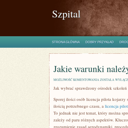
Szpital
STRONA GŁÓWNA
DOBRY PRZYKŁAD
DROG
Jakie warunki należy
JAKIE
MOŻLIWOŚĆ KOMENTOWANIA
ZOSTAŁA WYŁĄC
WARUNKI
Jak wybrać sprawdzony ośrodek szkoleń 
NALEŻY
SPEŁNIĆ
NA
Sporej ilości osób licencja pilota kojarz
LICENCJĘ
PILOTA
ilością potrzebnego czasu, a
licencja pilo
To jednak nie jest temat, który można s
zależy od paru różnych aspektów. Kluczo
zrozumienie zasad aerodynamiki, procedu