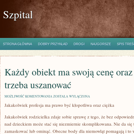
Szpital
STRONA GŁÓWNA
DOBRY PRZYKŁAD
DROGI
NAJGORSZE
SPIS TREŚ
Każdy obiekt ma swoją cenę oraz 
trzeba uszanować
KAŻDY
MOŻLIWOŚĆ KOMENTOWANIA
ZOSTAŁA WYŁĄCZONA
OBIEKT
Jakakolwiek profesja ma prawo być kłopotliwa oraz ciężka
MA
SWOJĄ
CENĘ
Jakakolwiek rodzicielka zdaje sobie sprawę z tego, że bez odpowie
ORAZ
TO
nad dzieckiem może stać się niezmiernie skomplikowana. Nie da się 
PO
zamaskować lub ominąć. Obecne body dla niemowląt pomagają i to 
PROSTU