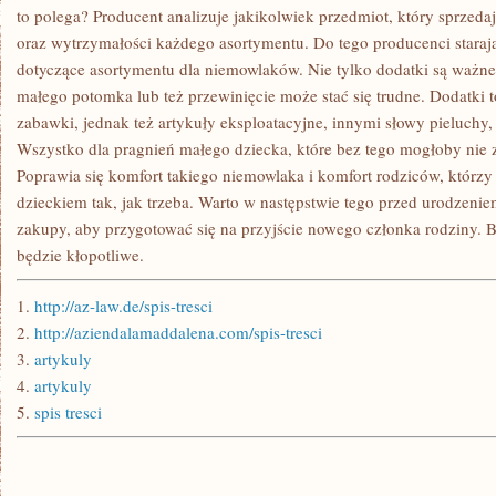
TRZEBA
to polega? Producent analizuje jakikolwiek przedmiot, który sprzeda
USZANOWAĆ
oraz wytrzymałości każdego asortymentu. Do tego producenci starają
dotyczące asortymentu dla niemowlaków. Nie tylko dodatki są ważn
małego potomka lub też przewinięcie może stać się trudne. Dodatki t
zabawki, jednak też artykuły eksploatacyjne, innymi słowy pieluchy, 
Wszystko dla pragnień małego dziecka, które bez tego mogłoby nie 
Poprawia się komfort takiego niemowlaka i komfort rodziców, którzy 
dzieckiem tak, jak trzeba. Warto w następstwie tego przed urodzenie
zakupy, aby przygotować się na przyjście nowego członka rodziny.
będzie kłopotliwe.
1.
http://az-law.de/spis-tresci
2.
http://aziendalamaddalena.com/spis-tresci
3.
artykuly
4.
artykuly
5.
spis tresci