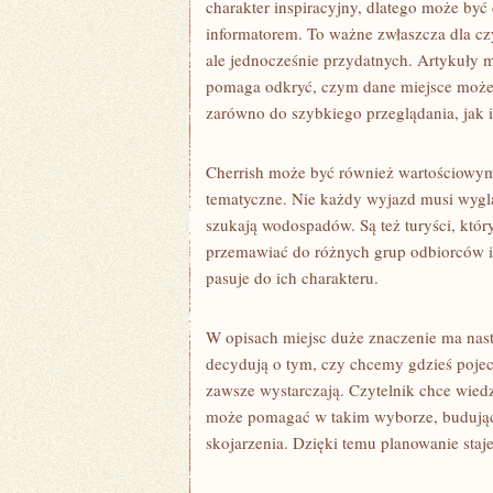
charakter inspiracyjny, dlatego może być
informatorem. To ważne zwłaszcza dla cz
ale jednocześnie przydatnych. Artykuły 
pomaga odkryć, czym dane miejsce może za
zarówno do szybkiego przeglądania, jak i 
Cherrish może być również wartościowym 
tematyczne. Nie każdy wyjazd musi wygląd
szukają wodospadów. Są też turyści, który
przemawiać do różnych grup odbiorców i 
pasuje do ich charakteru.
W opisach miejsc duże znaczenie ma nastr
decydują o tym, czy chcemy gdzieś pojech
zawsze wystarczają. Czytelnik chce wiedz
może pomagać w takim wyborze, budując 
skojarzenia. Dzięki temu planowanie staje