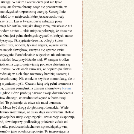
 uwagę. W takim świecie cisza jest nie tylko
cią, ale formą obrony. Staje się przestrzenią, w
żna odzyskać rozproszoną energię. Szczególnie
idać to w miejscach, które jeszcze zachowały
szy rytm. Las o świcie, puste nabrzeże poza
ała biblioteka, wiejska droga zimą, mieszkanie tuż
odem słońca – takie miejsca pokazują, że cisza nie
a. Ona jest pełna drobnych sygnałów, których na co
 słyszymy. Skrzypienie drewna, odległy śpiew
elest liści, oddech, tykanie zegara, własne kroki.
a natłok dźwięków, zaczyna się słyszeć świat
recyzyjnie. Paradoksalnie więc cisza nie odcina nas
istości, lecz przybliża do niej. W samym środku
adczenia często pojawia się potrzeba dzielenia się
z innymi. Wiele osób zauważa, że dopiero po chwili
rodzi się w nich chęć rozmowy bardziej szczerej i
ierzchownej. Nie chodzi o szybkie komunikaty, ale o
 wymianę myśli. Czasem taką rolę pełni rozmowa z
obą, czasem pamiętnik, a czasem internetowe
forum
e
gdzie ludzie próbują nazwać swoje doświadczenia
słów dla tego, co trudno uchwycić w hałaśliwej
ci. To pokazuje, że cisza nie musi oznaczać
i. Może być drogą do głębszego kontaktu. Wiele
dawno zrozumiało, że cisza stała się towarem. Hotele
pokoje bez miejskiego zgiełku, restauracje eksponują
ść, deweloperzy podkreślają położenie z dala od
h ulic, producenci słuchawek sprzedają aktywną
zumów jako obietnicę spokoju. To interesujące, a