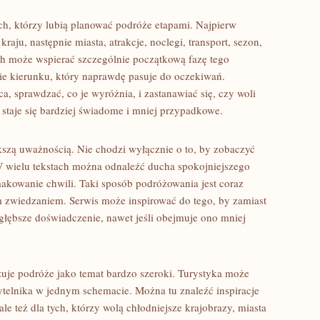
h, którzy lubią planować podróże etapami. Najpierw
aju, następnie miasta, atrakcje, noclegi, transport, sezon,
ish może wspierać szczególnie początkową fazę tego
nie kierunku, który naprawdę pasuje do oczekiwań.
 sprawdzać, co je wyróżnia, i zastanawiać się, czy woli
 staje się bardziej świadome i mniej przypadkowe.
szą uważnością. Nie chodzi wyłącznie o to, by zobaczyć
 W wielu tekstach można odnaleźć ducha spokojniejszego
makowanie chwili. Taki sposób podróżowania jest coraz
zwiedzaniem. Serwis może inspirować do tego, by zamiast
głębsze doświadczenie, nawet jeśli obejmuje ono mniej
azuje podróże jako temat bardzo szeroki. Turystyka może
ytelnika w jednym schemacie. Można tu znaleźć inspiracje
ale też dla tych, którzy wolą chłodniejsze krajobrazy, miasta