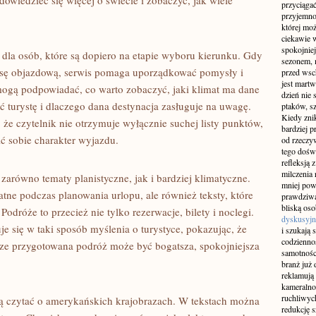
dowiedzieć się więcej o świecie i zobaczyć, jak wiele
przyciągać
przyjemnoś
której mo
ciekawie w
spokojniej
 dla osób, które są dopiero na etapie wyboru kierunku. Gdy
sezonem, m
rasę objazdową, serwis pomaga uporządkować pomysły i
przed wsch
jest martw
mogą podpowiadać, co warto zobaczyć, jaki klimat ma dane
dzień nie
ć turystę i dlaczego dana destynacja zasługuje na uwagę.
ptaków, sz
Kiedy znik
 że czytelnik nie otrzymuje wyłącznie suchej listy punktów,
bardziej p
ć sobie charakter wyjazdu.
od rzeczyw
tego doświ
refleksją 
milczenia 
a zarówno tematy planistyczne, jak i bardziej klimatyczne.
mniej pow
tne podczas planowania urlopu, ale również teksty, które
prawdziwą
bliską os
odróże to przecież nie tylko rezerwacje, bilety i noclegi.
dyskusyjn
e się w taki sposób myślenia o turystyce, pokazując, że
i szukają 
codziennoś
ze przygotowana podróż może być bogatsza, spokojniejsza
samotnośc
branż już 
reklamują 
kameralno
ruchliwyc
ią czytać o amerykańskich krajobrazach. W tekstach można
redukcję s