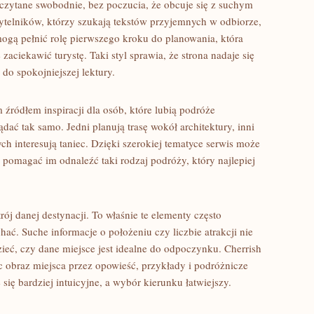
 czytane swobodnie, bez poczucia, że obcuje się z suchym
ytelników, którzy szukają tekstów przyjemnych w odbiorze,
mogą pełnić rolę pierwszego kroku do planowania, która
ciekawić turystę. Taki styl sprawia, że strona nadaje się
do spokojniejszej lektury.
źródłem inspiracji dla osób, które lubią podróże
ać tak samo. Jedni planują trasę wokół architektury, inni
ch interesują taniec. Dzięki szerokiej tematyce serwis może
pomagać im odnaleźć taki rodzaj podróży, który najlepiej
ój danej destynacji. To właśnie te elementy często
ać. Suche informacje o położeniu czy liczbie atrakcji nie
ieć, czy dane miejsce jest idealne do odpoczynku. Cherrish
obraz miejsca przez opowieść, przykłady i podróżnicze
 się bardziej intuicyjne, a wybór kierunku łatwiejszy.