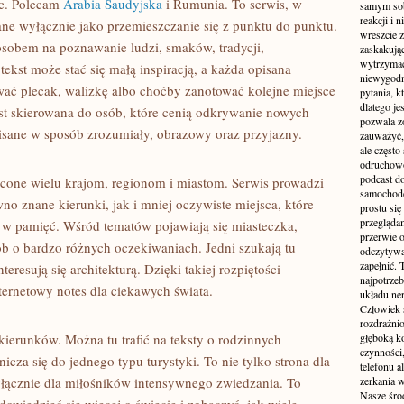
sc. Polecam
Arabia Saudyjska
i Rumunia. To serwis, w
samym sobą
reakcji i
ane wyłącznie jako przemieszczanie się z punktu do punktu.
wreszcie 
osobem na poznawanie ludzi, smaków, tradycji,
zaskakując
wytrzymać
tekst może stać się małą inspiracją, a każda opisana
niewygodn
ać plecak, walizkę albo choćby zanotować kolejne miejsce
pytania, k
dlatego je
est skierowana do osób, które cenią odkrywanie nowych
pozwala z
 pisane w sposób zrozumiały, obrazowy oraz przyjazny.
zauważyć, 
ale częst
odruchowo
podcast do
cone wielu krajom, regionom i miastom. Serwis prowadzi
samochode
no znane kierunki, jak i mniej oczywiste miejsca, które
prostu się
przegląda
e w pamięć. Wśród tematów pojawiają się miasteczka,
przerwie 
b o bardzo różnych oczekiwaniach. Jedni szukają tu
odczytywan
zapełnić.
resują się architekturą. Dzięki takiej rozpiętości
najpotrzeb
ternetowy notes dla ciekawych świata.
układu ne
Człowiek 
rozdrażnio
 kierunków. Można tu trafić na teksty o rodzinnych
głęboką ko
czynności,
icza się do jednego typu turystyki. To nie tylko strona dla
telefonu 
wyłącznie dla miłośników intensywnego zwiedzania. To
zerkania w
Nasze śro