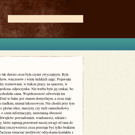
ie tak dawno cisza była czymś zwyczajnym. Była
ków, wieczorów i wielu ludzkich zajęć. Pojawiała
dzy rozmowami, w trakcie pracy, na spacerze, w
podczas odpoczynku. Nie trzeba było jej szukać, bo
zychodziła sama. Współczesność odwróciła ten
Dziś to hałas jest stanem domyślnym, a cisza staje
m rzadkim, niemal luksusowym. Nie chodzi przy tym
 o głośne ulice, maszyny czy ruch samochodowy.
ż o szum informacyjny, nieustanną obecność
dźwięków powiadomień, wiadomości, reklam i
, które zajmują przestrzeń naszej uwagi od rana do
kiej rzeczywistości cisza przestaje być tylko brakiem
Zaczyna oznaczać możliwość odzyskania kontaktu z