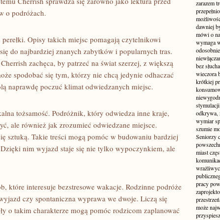
 temu Cherrish sprawdza się zarówno jako lektura przed
zarazem t
przepełni
ów o podróżach.
możliwość 
dawniej b
mówi o na
 perełki. Opisy takich miejsc pomagają czytelnikowi
wymaga w
się do najbardziej znanych zabytków i popularnych tras.
odosobnie
niewłącza
herrish zachęca, by patrzeć na świat szerzej, z większą
bez słuch
może spodobać się tym, którzy nie chcą jedynie odhaczać
wieczora 
krótkiej p
olą naprawdę poczuć klimat odwiedzanych miejsc.
konsumowa
niewygodn
stymulacji
alna tożsamość. Podróżnik, który odwiedza inne kraje,
odkrywa, 
wymiar sp
zyć, ale również jak zrozumieć odwiedzane miejsce.
szumie mo
się sztuką. Takie treści mogą pomóc w budowaniu bardziej
Seniorzy c
powszechn
zięki nim wyjazd staje się nie tylko wypoczynkiem, ale
miast częs
komunikacj
wrażliwych
publiczneg
pracy pow
ób, które interesuje bezstresowe wakacje. Rodzinne podróże
zaprojekto
wyjazd czy spontaniczna wyprawa we dwoje. Liczą się
przestrze
może najwi
uły o takim charakterze mogą pomóc rodzicom zaplanować
przyspiesz