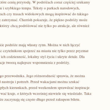
które cenią przyrodę. W podróżach coraz częściej szukamy
u i szybkiego tempa. Teksty o parkach narodowych,
orach czy trasach widokowych mogą inspirować do takiego
 zatrzymać. Cherrish pokazuje, że piękno podróży może
, którzy chcą podróżować nie tylko po atrakcje, ale również
skie podróże mają własny rytm. Można w nich łączyć
czytelnikom spojrzeć na miasta nie tylko przez pryzmat
 ich codzienność, lokalny styl życia i ukryte detale. Dla
acje tworzą najlepsze wspomnienia z podróży.
ego przewodnika. Jego różnorodność sprawia, że można
d nastroju i potrzeb. Przed wakacjami można szukać
epłych kierunkach, przed weekendem sprawdzać inspiracje
wać kraje, o których wcześniej niewiele się wiedziało. Taka
że zaczynają się często długo przed zakupem biletu.