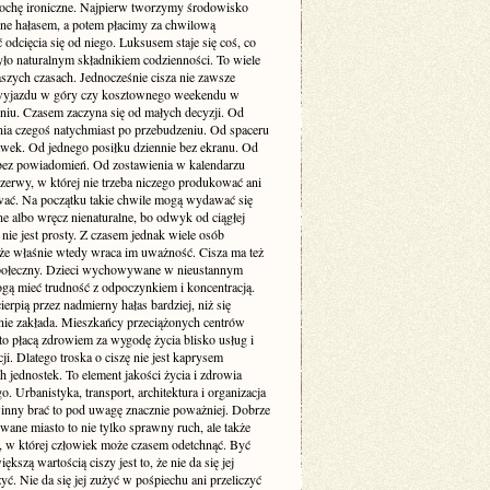
rochę ironiczne. Najpierw tworzymy środowisko
one hałasem, a potem płacimy za chwilową
odcięcia się od niego. Luksusem staje się coś, co
yło naturalnym składnikiem codzienności. To wiele
szych czasach. Jednocześnie cisza nie zawsze
yjazdu w góry czy kosztownego weekendu w
niu. Czasem zaczyna się od małych decyzji. Od
nia czegoś natychmiast po przebudzeniu. Od spaceru
awek. Od jednego posiłku dziennie bez ekranu. Od
bez powiadomień. Od zostawienia w kalendarzu
rzerwy, w której nie trzeba niczego produkować ani
ć. Na początku takie chwile mogą wydawać się
e albo wręcz nienaturalne, bo odwyk od ciągłej
 nie jest prosty. Z czasem jednak wiele osób
że właśnie wtedy wraca im uważność. Cisza ma też
ołeczny. Dzieci wychowywane w nieustannym
gą mieć trudność z odpoczynkiem i koncentracją.
ierpią przez nadmierny hałas bardziej, niż się
ie zakłada. Mieszkańcy przeciążonych centrów
to płacą zdrowiem za wygodę życia blisko usług i
i. Dlatego troska o ciszę nie jest kaprysem
 jednostek. To element jakości życia i zdrowia
o. Urbanistyka, transport, architektura i organizacja
inny brać to pod uwagę znacznie poważniej. Dobrze
wane miasto to nie tylko sprawny ruch, ale także
ń, w której człowiek może czasem odetchnąć. Być
ększą wartością ciszy jest to, że nie da się jej
yć. Nie da się jej zużyć w pośpiechu ani przeliczyć