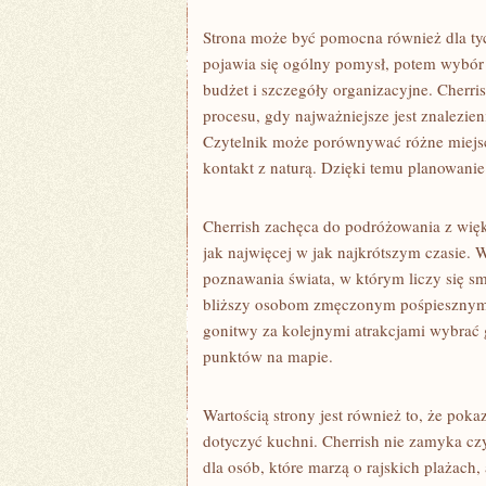
Strona może być pomocna również dla tyc
pojawia się ogólny pomysł, potem wybór kr
budżet i szczegóły organizacyjne. Cherr
procesu, gdy najważniejsze jest znalezie
Czytelnik może porównywać różne miejsca,
kontakt z naturą. Dzięki temu planowanie
Cherrish zachęca do podróżowania z więk
jak najwięcej w jak najkrótszym czasie.
poznawania świata, w którym liczy się s
bliższy osobom zmęczonym pośpiesznym 
gonitwy za kolejnymi atrakcjami wybrać 
punktów na mapie.
Wartością strony jest również to, że pok
dotyczyć kuchni. Cherrish nie zamyka cz
dla osób, które marzą o rajskich plażach, 