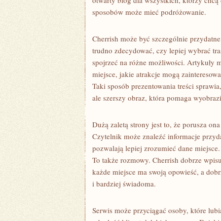
otwarty blog dla wszystkich, którzy chcą 
sposobów może mieć podróżowanie.
Cherrish może być szczególnie przydatne
trudno zdecydować, czy lepiej wybrać t
spojrzeć na różne możliwości. Artykuły 
miejsce, jakie atrakcje mogą zainteresowa
Taki sposób prezentowania treści sprawia,
ale szerszy obraz, która pomaga wyobrazi
Dużą zaletą strony jest to, że porusza on
Czytelnik może znaleźć informacje przyda
pozwalają lepiej zrozumieć dane miejsce. P
To także rozmowy. Cherrish dobrze wpisuj
każde miejsce ma swoją opowieść, a dobr
i bardziej świadoma.
Serwis może przyciągać osoby, które lub