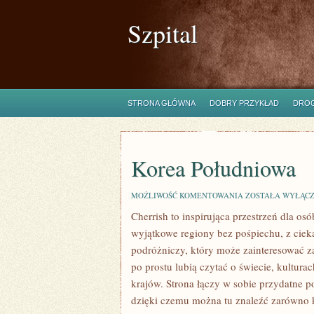
Szpital
STRONA GŁÓWNA
DOBRY PRZYKŁAD
DROG
Korea Południowa
KOREA
MOŻLIWOŚĆ KOMENTOWANIA
ZOSTAŁA WYŁĄC
POŁUDNIOWA
Cherrish to inspirująca przestrzeń dla os
wyjątkowe regiony bez pośpiechu, z ciek
podróżniczy, który może zainteresować za
po prostu lubią czytać o świecie, kulturac
krajów. Strona łączy w sobie przydatne 
dzięki czemu można tu znaleźć zarówno k