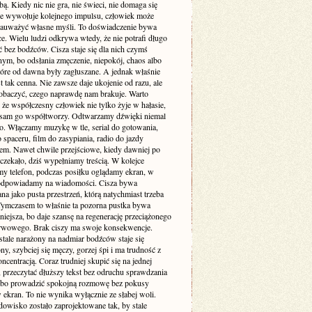
. Kiedy nic nie gra, nie świeci, nie domaga się
 nie wywołuje kolejnego impulsu, człowiek może
zauważyć własne myśli. To doświadczenie bywa
e. Wielu ludzi odkrywa wtedy, że nie potrafi długo
 bez bodźców. Cisza staje się dla nich czymś
ym, bo odsłania zmęczenie, niepokój, chaos albo
tóre od dawna były zagłuszane. A jednak właśnie
st tak cenna. Nie zawsze daje ukojenie od razu, ale
obaczyć, czego naprawdę nam brakuje. Warto
że współczesny człowiek nie tylko żyje w hałasie,
o sam go współtworzy. Odtwarzamy dźwięki niemal
. Włączamy muzykę w tle, serial do gotowania,
 spaceru, film do zasypiania, radio do jazdy
m. Nawet chwile przejściowe, kiedy dawniej po
 czekało, dziś wypełniamy treścią. W kolejce
my telefon, podczas posiłku oglądamy ekran, w
odpowiadamy na wiadomości. Cisza bywa
a jako pusta przestrzeń, którą natychmiast trzeba
 Tymczasem to właśnie ta pozorna pustka bywa
niejsza, bo daje szansę na regenerację przeciążonego
rwowego. Brak ciszy ma swoje konsekwencje.
stale narażony na nadmiar bodźców staje się
ny, szybciej się męczy, gorzej śpi i ma trudność z
ncentracją. Coraz trudniej skupić się na jednej
 przeczytać dłuższy tekst bez odruchu sprawdzania
albo prowadzić spokojną rozmowę bez pokusy
 ekran. To nie wynika wyłącznie ze słabej woli.
dowisko zostało zaprojektowane tak, by stale