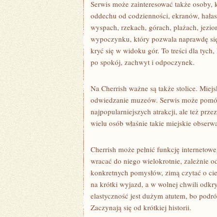
Serwis może zainteresować także osoby, 
oddechu od codzienności, ekranów, hałas
wyspach, rzekach, górach, plażach, jezi
wypoczynku, który pozwala naprawdę się
kryć się w widoku gór. To treści dla tych
po spokój, zachwyt i odpoczynek.
Na Cherrish ważne są także stolice. Miej
odwiedzanie muzeów. Serwis może pomóc 
najpopularniejszych atrakcji, ale też przez
wielu osób właśnie takie miejskie obserw
Cherrish może pełnić funkcję internetow
wracać do niego wielokrotnie, zależnie o
konkretnych pomysłów, zimą czytać o ci
na krótki wyjazd, a w wolnej chwili odkry
elastyczność jest dużym atutem, bo podró
Zaczynają się od krótkiej historii.