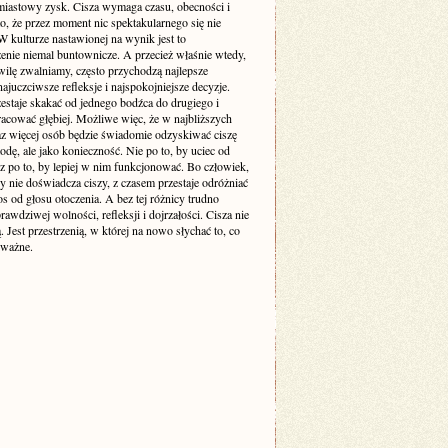
miastowy zysk. Cisza wymaga czasu, obecności i
o, że przez moment nic spektakularnego się nie
 kulturze nastawionej na wynik jest to
enie niemal buntownicze. A przecież właśnie wtedy,
wilę zwalniamy, często przychodzą najlepsze
ajuczciwsze refleksje i najspokojniejsze decyzje.
estaje skakać od jednego bodźca do drugiego i
racować głębiej. Możliwe więc, że w najbliższych
raz więcej osób będzie świadomie odzyskiwać ciszę
odę, ale jako konieczność. Nie po to, by uciec od
cz po to, by lepiej w nim funkcjonować. Bo człowiek,
y nie doświadcza ciszy, z czasem przestaje odróżniać
s od głosu otoczenia. A bez tej różnicy trudno
awdziwej wolności, refleksji i dojrzałości. Cisza nie
ą. Jest przestrzenią, w której na nowo słychać to, co
 ważne.