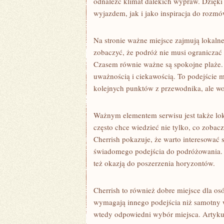
odnaleźć klimat dalekich wypraw. Dzięki
wyjazdem, jak i jako inspiracja do rozm
Na stronie ważne miejsce zajmują lokalne
zobaczyć, że podróż nie musi ograniczać 
Czasem równie ważne są spokojne plaże. C
uważnością i ciekawością. To podejście 
kolejnych punktów z przewodnika, ale w
Ważnym elementem serwisu jest także lok
często chce wiedzieć nie tylko, co zobac
Cherrish pokazuje, że warto interesować 
świadomego podejścia do podróżowania. D
też okazją do poszerzenia horyzontów.
Cherrish to również dobre miejsce dla os
wymagają innego podejścia niż samotny 
wtedy odpowiedni wybór miejsca. Artyk