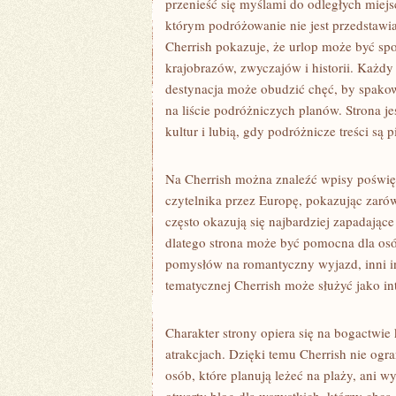
przenieść się myślami do odległych miej
którym podróżowanie nie jest przedstawi
Cherrish pokazuje, że urlop może być sp
krajobrazów, zwyczajów i historii. Każdy 
destynacja może obudzić chęć, by spakow
na liście podróżniczych planów. Strona j
kultur i lubią, gdy podróżnicze treści są
Na Cherrish można znaleźć wpisy poświę
czytelnika przez Europę, pokazując zarów
często okazują się najbardziej zapadając
dlatego strona może być pomocna dla osó
pomysłów na romantyczny wyjazd, inni inte
tematycznej Cherrish może służyć jako in
Charakter strony opiera się na bogactwie
atrakcjach. Dzięki temu Cherrish nie ogran
osób, które planują leżeć na plaży, ani 