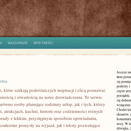
I
NAJGORSZE
SPIS TREŚCI
Jeszcze n
tłem poran
się pomię
ZONA
podróży i 
ób, które szukają podróżniczych inspiracji i chcą poznawać
często pr
porządek. 
awością i otwartością na nowe doświadczenia. To serwis
się dobre
równo osoby planujące rodzinny urlop, jak i tych, którzy
wyłącznie
Chodzi te
h, atrakcjach, kuchni, historii oraz codzienności różnych
ekranów, 
porady z lekkim, przystępnym sposobem opowiadania,
komentarzy
nocy. W ta
onkretne pomysły na wyjazd, jak i teksty pozwalające
dźwięku. 