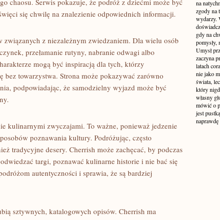
ego chaosu. Serwis pokazuje, że podróż z dziećmi może być
na natych
zgody na t
święci się chwilę na znalezienie odpowiednich informacji.
wydarzy. W
doświadcz
gdy na ch
ów związanych z niezależnym zwiedzaniem. Dla wielu osób
pomysły, n
Umysł prz
zynek, przełamanie rutyny, nabranie odwagi albo
zaczyna p
harakterze mogą być inspiracją dla tych, którzy
latach co
nie jako m
ogę bez towarzystwa. Strona może pokazywać zarówno
świata, le
ania, podpowiadając, że samodzielny wyjazd może być
który nigd
własny gło
ny.
mówić o pr
jest pustk
naprawdę
ie kulinarnymi zwyczajami. To ważne, ponieważ jedzenie
 sposobów poznawania kultury. Podróżując, często
nież tradycyjne desery. Cherrish może zachęcać, by podczas
wiedzać targi, poznawać kulinarne historie i nie bać się
odróżom autentyczności i sprawia, że są bardziej
lubią sztywnych, katalogowych opisów. Cherrish ma