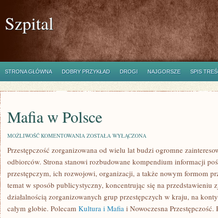
Szpital
STRONA GŁÓWNA
DOBRY PRZYKŁAD
DROGI
NAJGORSZE
SPIS TREŚ
Mafia w Polsce
MAFIA
MOŻLIWOŚĆ KOMENTOWANIA
ZOSTAŁA WYŁĄCZONA
W
Przestępczość zorganizowana od wielu lat budzi ogromne zaintereso
POLSCE
odbiorców. Strona stanowi rozbudowane kompendium informacji po
przestępczym, ich rozwojowi, organizacji, a także nowym formom prz
temat w sposób publicystyczny, koncentrując się na przedstawieniu 
działalnością zorganizowanych grup przestępczych w kraju, na kont
całym globie. Polecam
Kultura i Mafia
i Nowoczesna Przestępczość. P