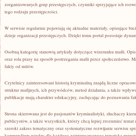
zorganizowanych grup przestępczych, czynniki sprzyjające ich rozw
tego rodzaju przestępczości.
W serwisie regularnie pojawiają się aktualne materiały, opisujące bie
dzieje organizacji przestępczych. Dzięki temu portal pozostaje dyn
Osobną kategorię stanowią artykuły dotyczące wizerunku mafii. Opisy
oraz rola prasy na sposób postrzegania mafii przez społeczeństwo. M
fakty od mitów.
Czytelnicy zainteresowani historią kryminalną znajdą liczne opracow
struktur mafijnych, ich przywódców, metod działania, a także wpływ
publikacje mają charakter edukacyjny, zachęcając do poznawania fa
Strona skierowana jest do pasjonatów kryminalistyki, słuchaczy ki
publicystów, a także wszystkich, którzy chcą lepiej zrozumieć temat m
szeroki zakres tematyczny oraz systematyczne rozwijanie serwisu spr
kompendium wiedzy dla każdego zainteresowanego tematyką przestę