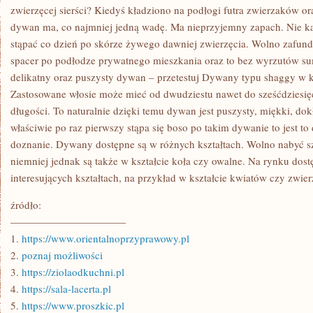
ZAGOSPODAROWAĆ
zwierzęcej sierści? Kiedyś kładziono na podłogi futra zwierzaków ora
SIĘ
dywan ma, co najmniej jedną wadę. Ma nieprzyjemny zapach. Nie k
DOBRE
stąpać co dzień po skórze żywego dawniej zwierzęcia. Wolno zafun
spacer po podłodze prywatnego mieszkania oraz to bez wyrzutów s
delikatny oraz puszysty dywan – przetestuj Dywany typu shaggy w
Zastosowane włosie może mieć od dwudziestu nawet do sześćdziesięc
długości. To naturalnie dzięki temu dywan jest puszysty, miękki, dok
właściwie po raz pierwszy stąpa się boso po takim dywanie to jest t
doznanie. Dywany dostępne są w różnych kształtach. Wolno nabyć s
niemniej jednak są także w kształcie koła czy owalne. Na rynku dost
interesujących kształtach, na przykład w kształcie kwiatów czy zwie
źródło:
———————————
1.
https://www.orientalnoprzyprawowy.pl
2.
poznaj możliwości
3.
https://ziolaodkuchni.pl
4.
https://sala-lacerta.pl
5.
https://www.proszkic.pl