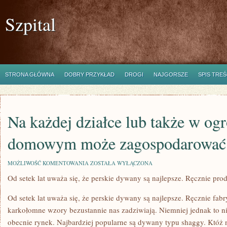
Szpital
STRONA GŁÓWNA
DOBRY PRZYKŁAD
DROGI
NAJGORSZE
SPIS TREŚ
Na każdej działce lub także w og
domowym może zagospodarować 
NA
MOŻLIWOŚĆ KOMENTOWANIA
ZOSTAŁA WYŁĄCZONA
KAŻDEJ
Od setek lat uważa się, że perskie dywany są najlepsze. Ręcznie pr
DZIAŁCE
LUB
TAKŻE
Od setek lat uważa się, że perskie dywany są najlepsze. Ręcznie fabr
W
OGRODZIE
karkołomne wzory bezustannie nas zadziwiają. Niemniej jednak to n
DOMOWYM
obecnie rynek. Najbardziej popularne są dywany typu shaggy. Któż n
MOŻE