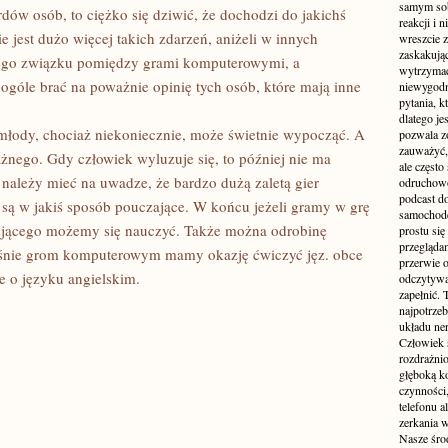
samym sobą
rdów osób, to ciężko się dziwić, że dochodzi do jakichś
reakcji i
ie jest dużo więcej takich zdarzeń, aniżeli w innych
wreszcie 
zaskakując
nego związku pomiędzy grami komputerowymi, a
wytrzymać
góle brać na poważnie opinię tych osób, które mają inne
niewygodn
pytania, k
dlatego je
 młody, chociaż niekoniecznie, może świetnie wypocząć. A
pozwala z
zauważyć, 
żnego. Gdy człowiek wyluzuje się, to później nie ma
ale częst
należy mieć na uwadze, że bardzo dużą zaletą gier
odruchowo
podcast do
 są w jakiś sposób pouczające. W końcu jeżeli gramy w grę
samochode
esującego możemy się nauczyć. Także można odrobinę
prostu się
przegląda
aśnie grom komputerowym mamy okazję ćwiczyć jęz. obce
przerwie 
 o języku angielskim.
odczytywan
zapełnić.
najpotrzeb
układu ne
Człowiek 
rozdrażnio
głęboką ko
czynności,
telefonu 
zerkania w
Nasze śro