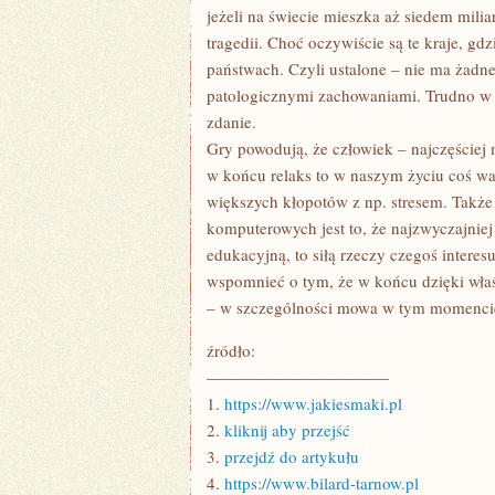
jeżeli na świecie mieszka aż siedem milia
tragedii. Choć oczywiście są te kraje, gdz
państwach. Czyli ustalone – nie ma żad
patologicznymi zachowaniami. Trudno w o
zdanie.
Gry powodują, że człowiek – najczęściej
w końcu relaks to w naszym życiu coś wa
większych kłopotów z np. stresem. Także 
komputerowych jest to, że najzwyczajniej
edukacyjną, to siłą rzeczy czegoś inter
wspomnieć o tym, że w końcu dzięki wł
– w szczególności mowa w tym momencie
źródło:
———————————
1.
https://www.jakiesmaki.pl
2.
kliknij aby przejść
3.
przejdź do artykułu
4.
https://www.bilard-tarnow.pl