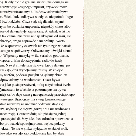
. Kiedy nic nie gra, nie świeci, nie domaga się
 nie wywołuje kolejnego impulsu, człowiek może
zauważyć własne myśli. To doświadczenie bywa
e. Wielu ludzi odkrywa wtedy, że nie potrafi długo
 bez bodźców. Cisza staje się dla nich czymś
ym, bo odsłania zmęczenie, niepokój, chaos albo
tóre od dawna były zagłuszane. A jednak właśnie
st tak cenna. Nie zawsze daje ukojenie od razu, ale
obaczyć, czego naprawdę nam brakuje. Warto
że współczesny człowiek nie tylko żyje w hałasie,
o sam go współtworzy. Odtwarzamy dźwięki niemal
. Włączamy muzykę w tle, serial do gotowania,
 spaceru, film do zasypiania, radio do jazdy
m. Nawet chwile przejściowe, kiedy dawniej po
 czekało, dziś wypełniamy treścią. W kolejce
my telefon, podczas posiłku oglądamy ekran, w
odpowiadamy na wiadomości. Cisza bywa
a jako pusta przestrzeń, którą natychmiast trzeba
 Tymczasem to właśnie ta pozorna pustka bywa
niejsza, bo daje szansę na regenerację przeciążonego
rwowego. Brak ciszy ma swoje konsekwencje.
stale narażony na nadmiar bodźców staje się
ny, szybciej się męczy, gorzej śpi i ma trudność z
ncentracją. Coraz trudniej skupić się na jednej
 przeczytać dłuższy tekst bez odruchu sprawdzania
albo prowadzić spokojną rozmowę bez pokusy
 ekran. To nie wynika wyłącznie ze słabej woli.
dowisko zostało zaprojektowane tak, by stale