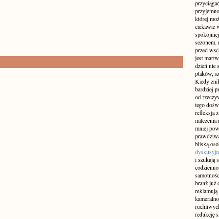
przyciągać
przyjemnoś
której mo
ciekawie w
spokojniej
sezonem, m
przed wsch
jest martw
dzień nie
ptaków, sz
Kiedy znik
bardziej p
od rzeczyw
tego doświ
refleksją 
milczenia 
mniej pow
prawdziwą
bliską os
dyskusyjn
i szukają 
codziennoś
samotnośc
branż już 
reklamują 
kameralno
ruchliwyc
redukcję s