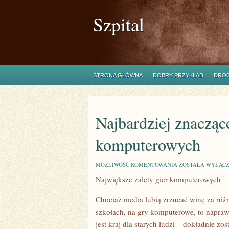
Szpital
STRONA GŁÓWNA
DOBRY PRZYKŁAD
DROG
Najbardziej znaczące
komputerowych
NAJBARDZIEJ
MOŻLIWOŚĆ KOMENTOWANIA
ZOSTAŁA WYŁĄC
ZNACZĄCE
Największe zalety gier komputerowych
ATUTY
GIEREK
KOMPUTEROWYCH
Chociaż media lubią zrzucać winę za różn
szkołach, na gry komputerowe, to napra
jest kraj dla starych ludzi – dokładnie zo