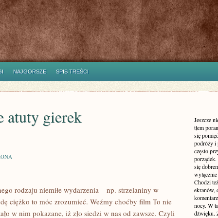
I
NAJGORSZE
SPIS TREŚCI
 atuty gierek
Jeszcze n
tłem poran
się pomię
podróży i 
często pr
ZONA
porządek. 
się dobre
wyłącznie
Chodzi te
ego rodzaju niemiłe wydarzenia – np. strzelaniny w
ekranów, 
komentarzy
wdę ciężko to móc zrozumieć. Weźmy choćby film To nie
nocy. W ta
stało w nim pokazane, iż zło siedzi w nas od zawsze. Czyli
dźwięku. 