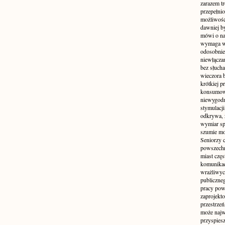
zarazem t
przepełni
możliwość 
dawniej b
mówi o na
wymaga w
odosobnie
niewłącza
bez słuch
wieczora 
krótkiej p
konsumowa
niewygodn
stymulacji
odkrywa, 
wymiar sp
szumie mo
Seniorzy c
powszechn
miast częs
komunikacj
wrażliwych
publiczneg
pracy pow
zaprojekto
przestrze
może najwi
przyspiesz