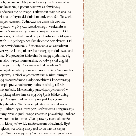
rochę ironiczne. Najpierw tworzymy środowisko
one hałasem, a potem płacimy za chwilową
odcięcia się od niego. Luksusem staje się coś, co
yło naturalnym składnikiem codzienności. To wiele
szych czasach. Jednocześnie cisza nie zawsze
yjazdu w góry czy kosztownego weekendu w
niu. Czasem zaczyna się od małych decyzji. Od
nia czegoś natychmiast po przebudzeniu. Od spaceru
awek. Od jednego posiłku dziennie bez ekranu. Od
bez powiadomień. Od zostawienia w kalendarzu
rzerwy, w której nie trzeba niczego produkować ani
ć. Na początku takie chwile mogą wydawać się
e albo wręcz nienaturalne, bo odwyk od ciągłej
 nie jest prosty. Z czasem jednak wiele osób
że właśnie wtedy wraca im uważność. Cisza ma też
ołeczny. Dzieci wychowywane w nieustannym
gą mieć trudność z odpoczynkiem i koncentracją.
ierpią przez nadmierny hałas bardziej, niż się
ie zakłada. Mieszkańcy przeciążonych centrów
to płacą zdrowiem za wygodę życia blisko usług i
i. Dlatego troska o ciszę nie jest kaprysem
 jednostek. To element jakości życia i zdrowia
o. Urbanistyka, transport, architektura i organizacja
inny brać to pod uwagę znacznie poważniej. Dobrze
wane miasto to nie tylko sprawny ruch, ale także
ń, w której człowiek może czasem odetchnąć. Być
ększą wartością ciszy jest to, że nie da się jej
yć. Nie da się jej zużyć w pośpiechu ani przeliczyć