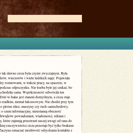
ie tak dawno cisza była czymś zwyczajnym. Była
ków, wieczorów i wielu ludzkich zajęć. Pojawiała
dzy rozmowami, w trakcie pracy, na spacerze, w
podczas odpoczynku. Nie trzeba było jej szukać, bo
zychodziła sama. Współczesność odwróciła ten
Dziś to hałas jest stanem domyślnym, a cisza staje
m rzadkim, niemal luksusowym. Nie chodzi przy tym
 o głośne ulice, maszyny czy ruch samochodowy.
ż o szum informacyjny, nieustanną obecność
dźwięków powiadomień, wiadomości, reklam i
, które zajmują przestrzeń naszej uwagi od rana do
kiej rzeczywistości cisza przestaje być tylko brakiem
Zaczyna oznaczać możliwość odzyskania kontaktu z