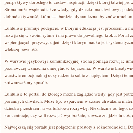
perspektywy dorosłego to zestaw inspiracji, dzięki której łatwiej pr
Strona może wspierać także wtedy, gdy dziecko ma chwilowy spade
dobrać aktywność, która jest bardziej dynamiczna, by znów uruchom
Lulitulisie promuje podejście, w którym edukacja jest procesem, a n
rozwija się w swoim rytmie i ma prawo do powolnego kroku. Portal 
wspierających przyzwyczajeń, dzięki którym nauka jest systematyczna
większą pewność.
W warstwie językowej i komunikacyjnej strona pomaga rozwijać umi
poznawczej wzmacnia umiejętność kojarzenia. W warstwie kreatywn
warstwie emocjonalnej uczy radzenia sobie z napięciem. Dzięki temu
zrównoważony sposób.
Lulitulisie to portal, do którego można zaglądać wtedy, gdy jest po
porannych chwilach. Może być wsparciem w czasie utrwalania materi
dziecku przestrzeń na wartościową rozrywkę. Niezależnie od tego, c
koncentrację, czy woli rozwijać wyobraźnię, zawsze znajdzie tu coś,
Największą siłą portalu jest połączenie prostoty z różnorodnością. Dz