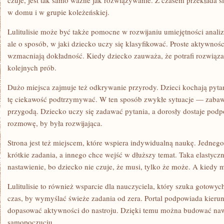
czuje, jest tak samo ważne jak rozwiązywanie. Z czasem przekłada si
w domu i w grupie koleżeńskiej.
Lulitulisie może być także pomocne w rozwijaniu umiejętności analizy
ale o sposób, w jaki dziecko uczy się klasyfikować. Proste aktywnośc
wzmacniają dokładność. Kiedy dziecko zauważa, że potrafi rozwiąza
kolejnych prób.
Dużo miejsca zajmuje też odkrywanie przyrody. Dzieci kochają pytan
tę ciekawość podtrzymywać. W ten sposób zwykłe sytuacje — zaba
przygodą. Dziecko uczy się zadawać pytania, a dorosły dostaje podp
rozmowę, by była rozwijająca.
Strona jest też miejscem, które wspiera indywidualną naukę. Jedneg
krótkie zadania, a innego chce wejść w dłuższy temat. Taka elastyc
nastawienie, bo dziecko nie czuje, że musi, tylko że może. A kiedy m
Lulitulisie to również wsparcie dla nauczyciela, który szuka gotowych
czas, by wymyślać świeże zadania od zera. Portal podpowiada kierunk
dopasować aktywności do nastroju. Dzięki temu można budować naw
samopoczuciu.