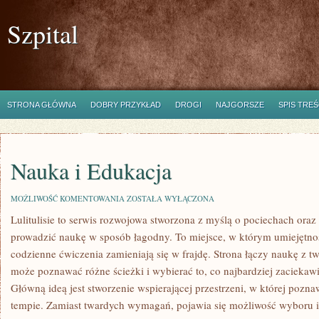
Szpital
STRONA GŁÓWNA
DOBRY PRZYKŁAD
DROGI
NAJGORSZE
SPIS TREŚ
Nauka i Edukacja
NAUKA
MOŻLIWOŚĆ KOMENTOWANIA
ZOSTAŁA WYŁĄCZONA
I
Lulitulisie to serwis rozwojowa stworzona z myślą o pociechach oraz
EDUKACJA
prowadzić naukę w sposób łagodny. To miejsce, w którym umiejętnoś
codzienne ćwiczenia zamieniają się w frajdę. Strona łączy naukę z t
może poznawać różne ścieżki i wybierać to, co najbardziej zacieka
Główną ideą jest stworzenie wspierającej przestrzeni, w której poz
tempie. Zamiast twardych wymagań, pojawia się możliwość wyboru i