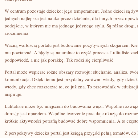
W centrum pozostaje dziecko: jego temperament. Jedne dzieci są ży
jednych najlepsza jest nauka przez działanie, dla innych przez opowie
podejście, w którym nie ma jednego jedynego stylu. Są różne drogi
zrozumienia.
Ważną wartością portalu jest budowanie pozytywnych skojarzeń. Kied
mu powtarzać. A błędy są naturalne: to część procesu. Lulitulisie za
podpowiedź, a nie jak porażkę. Tak rodzi się cierpliwość.
Portal może wspierać różne obszary rozwoju: słuchanie, analiza, twó
komunikacja. Dzięki temu jest przydatny zarówno wtedy, gdy dziecko
wtedy, gdy chce rozszerzać to, co już zna. To przewodnik w edukacji,
inspiruje.
Lulitulisie może być miejscem do budowania więzi. Wspólne rozwią
dorosły jest oparciem. Wspólne tworzenie prac daje okazję do rozmo
krótkie aktywności potrafią budować dobre wspomnienia. A to często
Z perspektywy dziecka portal jest księgą przygód pełną tematów, do