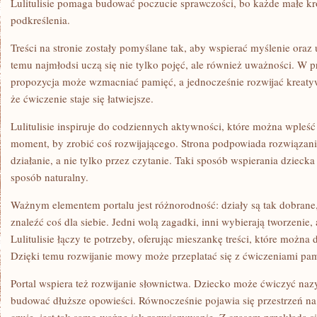
Lulitulisie pomaga budować poczucie sprawczości, bo każde małe kro
podkreślenia.
Treści na stronie zostały pomyślane tak, aby wspierać myślenie oraz
temu najmłodsi uczą się nie tylko pojęć, ale również uważności. W p
propozycja może wzmacniać pamięć, a jednocześnie rozwijać kreat
że ćwiczenie staje się łatwiejsze.
Lulitulisie inspiruje do codziennych aktywności, które można wpleś
moment, by zrobić coś rozwijającego. Strona podpowiada rozwiązania
działanie, a nie tylko przez czytanie. Taki sposób wspierania dziec
sposób naturalny.
Ważnym elementem portalu jest różnorodność: działy są tak dobran
znaleźć coś dla siebie. Jedni wolą zagadki, inni wybierają tworzenie, 
Lulitulisie łączy te potrzeby, oferując mieszankę treści, które możn
Dzięki temu rozwijanie mowy może przeplatać się z ćwiczeniami pam
Portal wspiera też rozwijanie słownictwa. Dziecko może ćwiczyć nazy
budować dłuższe opowieści. Równocześnie pojawia się przestrzeń na 