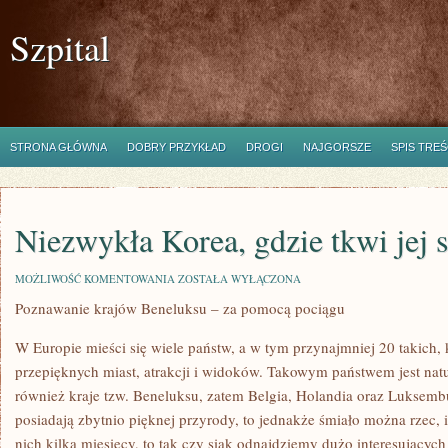
Szpital
STRONA GŁÓWNA
DOBRY PRZYKŁAD
DROGI
NAJGORSZE
SPIS TREŚ
Niezwykła Korea, gdzie tkwi jej s
NIEZWYKŁA
MOŻLIWOŚĆ KOMENTOWANIA
ZOSTAŁA WYŁĄCZONA
KOREA,
Poznawanie krajów Beneluksu – za pomocą pociągu
GDZIE
TKWI
JEJ
W Europie mieści się wiele państw, a w tym przynajmniej 20 takich, 
SEKRET?
przepięknych miast, atrakcji i widoków. Takowym państwem jest natur
również kraje tzw. Beneluksu, zatem Belgia, Holandia oraz Luksemb
posiadają zbytnio pięknej przyrody, to jednakże śmiało można rzec, 
nich kilka miesięcy, to tak czy siak odnajdziemy dużo interesujących 