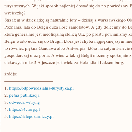
turystycznych. W jaki sposób najlepiej dostać się do no powiedzmy B
wycieczkę?
Strzałem w dziesiątkę są naturalnie loty – dzisiaj z warszawskiego O
Poznania, lata do Belgii duża ilość samolotów. A gdy dolecimy do Be
która generalnie jest nieoficjalną stolicą UE, po prostu powinniśmy k
Belgii warto udać się do Brugii, która jest chyba najpiękniejszym mi
to również piękna Gandawa albo Antwerpia, która na całym świecie s
gospodarczej oraz portu. A więc w takiej Belgii możemy spokojnie z
ciekawych miast! A jeszcze jest większa Holandia i Luksemburg.
źródło:
———————————
1.
https://odpowiedzialna-turystyka.pl
2.
pełna publikacja
3.
odwiedź witrynę
4.
https://s4c.org.pl
5.
https://sklepozarniczy.pl