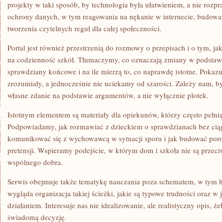
projekty w taki sposób, by technologia była ułatwieniem, a nie rozp
ochrony danych, w tym reagowania na nękanie w internecie, budowa
tworzenia czytelnych reguł dla całej społeczności.
Portal jest również przestrzenią do rozmowy o przepisach i o tym, 
na codzienność szkół. Tłumaczymy, co oznaczają zmiany w podstawi
sprawdziany końcowe i na ile mierzą to, co naprawdę istotne. Pokaz
zrozumiały, a jednocześnie nie uciekamy od szarości. Zależy nam, 
własne zdanie na podstawie argumentów, a nie wyłącznie plotek.
Istotnym elementem są materiały dla opiekunów, którzy często pełnią
Podpowiadamy, jak rozmawiać z dzieckiem o sprawdzianach bez ciąg
komunikować się z wychowawcą w sytuacji sporu i jak budować po
pretensji. Wspieramy podejście, w którym dom i szkoła nie są przec
wspólnego dobra.
Serwis obejmuje także tematykę nauczania poza schematem, w tym 
wygląda organizacja takiej ścieżki, jakie są typowe trudności oraz w 
działaniem. Interesuje nas nie idealizowanie, ale realistyczny opis, 
świadomą decyzję.