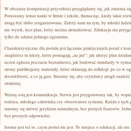
W obszarze kompetencji przyszłości przyglądamy się, jak zmienia się
Poruszamy temat nauki w firmie i szkole, tłumacząc, kiedy takie roz
mogą być słabo zorganizowane. Zależy nam na tym, by młodzi ludzie 
nie wyrok, lecz plan, który można aktualizować. Edukacja ma przygo
tylko do zdania jednego egzaminu.
Charakterystyczne dla portalu jest łączenie praktycznych porad z kon
znajdziesz tu teksty, które pomagają „na już”: jak ułożyć plan działa
uczeń zgłasza poczucie bezradności, jak budować standardy w sytua
strony publikujemy materiały, które skłaniają do refleksji: po co w 
dociekliwość, a co ją gasi. Staramy się, aby czytelnicy mogli znaleźć 
strukturę.
Ważną osią jest komunikacja. Serwis jest przygotowany tak, by wspie
rodzica, młodego człowieka czy obserwatora systemu. Każda z tych 
staramy się mówić językiem naturalnym, bez pustych frazesów. Jedn
bez prostych odpowiedzi.
Istotne jest też to, czym portal nie jest. To miejsce o edukacji, ale nie