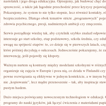
nastolatek i jego droga edukacyjna. Opisujemy, jak budować chęć do
sprawczość, a także jak łagodnie przechodzić przez kryzysy pojawiaj
Pokazujemy, że system to nie tylko stopnie, lecz również kontakty,
bezpieczeństwa. Dlatego obok tematów stricte „programowych” pojaw
zdrowia psychicznego, presji, nadmiernych ambicji czy zmęczenia.
Serwis porządkuje wiedzę tak, aby czytelnik szybko znalazł odpowie
interesuje go start szkolny, etap podstawowy, szkoła średnia, czy 
uwagę na spójność etapów: to, co dzieje się w pierwszych latach, czę
które później decydują o sukcesach. Jednocześnie pokazujemy, że
interwencję, jeśli pojawiły się kłopoty.
Ważnym nurtem są kontrasty między modelami szkolnymi w różnych 
organizuje się zajęcia w Europie i poza nią, co działa w Finlandii cz
pewne rozwiązania są efektywne w jednym kontekście, a w innym bywa
nie „kopiowanie”, lecz mądre przenoszenie – tak, aby inspiracje staw
pustym hasłem.
Dużo miejsca poświęcamy nowoczesnym technologiom w edukacji. 
programy do nauki języków, jak łączyć ćwiczenia z materiałami pap