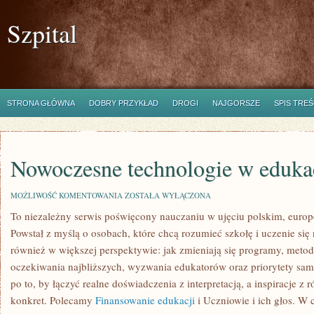
Szpital
STRONA GŁÓWNA
DOBRY PRZYKŁAD
DROGI
NAJGORSZE
SPIS TREŚ
Nowoczesne technologie w eduka
NOWOCZESNE
MOŻLIWOŚĆ KOMENTOWANIA
ZOSTAŁA WYŁĄCZONA
TECHNOLOGIE
To niezależny serwis poświęcony nauczaniu w ujęciu polskim, eur
W
EDUKACJI
Powstał z myślą o osobach, które chcą rozumieć szkołę i uczenie się ni
również w większej perspektywie: jak zmieniają się programy, meto
oczekiwania najbliższych, wyzwania edukatorów oraz priorytety sa
po to, by łączyć realne doświadczenia z interpretacją, a inspiracje z
konkret. Polecamy
Finansowanie edukacji
i Uczniowie i ich głos. W 