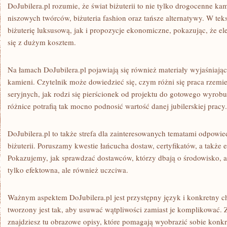
DoJubilera.pl rozumie, że świat biżuterii to nie tylko drogocenne kam
niszowych twórców, biżuteria fashion oraz tańsze alternatywy. W te
biżuterię luksusową, jak i propozycje ekonomiczne, pokazując, że e
się z dużym kosztem.
Na łamach DoJubilera.pl pojawiają się również materiały wyjaśniają
kamieni. Czytelnik może dowiedzieć się, czym różni się praca rzemi
seryjnych, jak rodzi się pierścionek od projektu do gotowego wyrob
różnice potrafią tak mocno podnosić wartość danej jubilerskiej pracy.
DoJubilera.pl to także strefa dla zainteresowanych tematami odpow
biżuterii. Poruszamy kwestie łańcucha dostaw, certyfikatów, a także
Pokazujemy, jak sprawdzać dostawców, którzy dbają o środowisko, ab
tylko efektowna, ale również uczciwa.
Ważnym aspektem DoJubilera.pl jest przystępny język i konkretny ch
tworzony jest tak, aby usuwać wątpliwości zamiast je komplikować.
znajdziesz tu obrazowe opisy, które pomagają wyobrazić sobie konkr