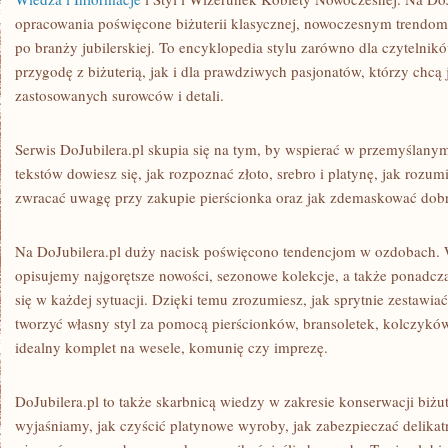
opracowania poświęcone biżuterii klasycznej, nowoczesnym trendom,
po branży jubilerskiej. To encyklopedia stylu zarówno dla czytelni
przygodę z biżuterią, jak i dla prawdziwych pasjonatów, którzy chcą 
zastosowanych surowców i detali.
Serwis DoJubilera.pl skupia się na tym, by wspierać w przemyślany
tekstów dowiesz się, jak rozpoznać złoto, srebro i platynę, jak rozum
zwracać uwagę przy zakupie pierścionka oraz jak zdemaskować dobrą 
Na DoJubilera.pl duży nacisk poświęcono tendencjom w ozdobach.
opisujemy najgorętsze nowości, sezonowe kolekcje, a także ponadcz
się w każdej sytuacji. Dzięki temu zrozumiesz, jak sprytnie zestawiać
tworzyć własny styl za pomocą pierścionków, bransoletek, kolczykó
idealny komplet na wesele, komunię czy imprezę.
DoJubilera.pl to także skarbnicą wiedzy w zakresie konserwacji biżu
wyjaśniamy, jak czyścić platynowe wyroby, jak zabezpieczać delikat