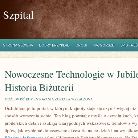
Szpital
STRONA GŁÓWNA
DOBRY PRZYKŁAD
DROGI
NAJGORSZE
SPIS TREŚ
Nowoczesne Technologie w Jubile
Historia Biżuterii
NOWOCZESNE
MOŻLIWOŚĆ KOMENTOWANIA
ZOSTAŁA WYŁĄCZONA
TECHNOLOGIE
DoJubilera.pl to portal, w którym klejnoty staje się czymś więcej niż
W
JUBILERSTWIE
sposób wyrażenia siebie. Ten blog powstał z myślą o czytelnikach, k
I
HISTORIA
jubilerskich detali i szukają wiarygodnych wskazówek, trendów z w
BIŻUTERII
tipów, jak wybierać dopasowane akcesoria na co dzień i na wyjątkowe
Wiedza i Informacje
i Styl i Wizerunek Kobiety Nowoczesnej. Na Do