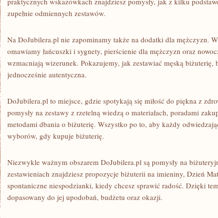
praktycznych wskazówkach znajdziesz pomysły, jak z kilku podstaw
zupełnie odmiennych zestawów.
Na DoJubilera.pl nie zapominamy także na dodatki dla mężczyzn. 
omawiamy łańcuszki i sygnety, pierścienie dla mężczyzn oraz nowoc
wzmacniają wizerunek. Pokazujemy, jak zestawiać męską biżuterię, b
jednocześnie autentyczna.
DoJubilera.pl to miejsce, gdzie spotykają się miłość do piękna z zd
pomysły na zestawy z rzetelną wiedzą o materiałach, poradami zak
metodami dbania o biżuterię. Wszystko po to, aby każdy odwiedza
wyborów, gdy kupuje biżuterię.
Niezwykle ważnym obszarem DoJubilera.pl są pomysły na biżuteryjn
zestawieniach znajdziesz propozycje biżuterii na imieniny, Dzień Matk
spontaniczne niespodzianki, kiedy chcesz sprawić radość. Dzięki tem
dopasowany do jej upodobań, budżetu oraz okazji.