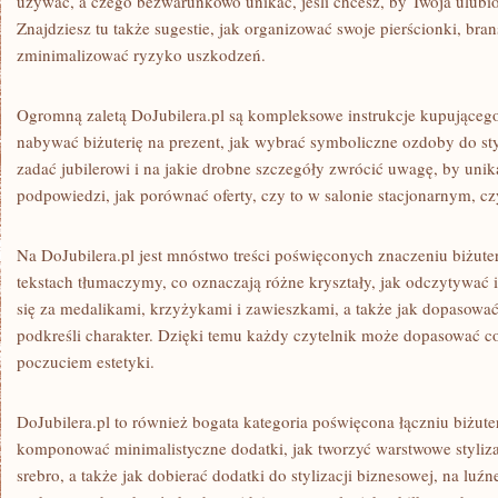
używać, a czego bezwarunkowo unikać, jeśli chcesz, by Twoja ulubi
Znajdziesz tu także sugestie, jak organizować swoje pierścionki, brans
zminimalizować ryzyko uszkodzeń.
Ogromną zaletą DoJubilera.pl są kompleksowe instrukcje kupująceg
nabywać biżuterię na prezent, jak wybrać symboliczne ozdoby do styl
zadać jubilerowi i na jakie drobne szczegóły zwrócić uwagę, by unik
podpowiedzi, jak porównać oferty, czy to w salonie stacjonarnym, c
Na DoJubilera.pl jest mnóstwo treści poświęconych znaczeniu biżute
tekstach tłumaczymy, co oznaczają różne kryształy, jak odczytywać i
się za medalikami, krzyżykami i zawieszkami, a także jak dopasować 
podkreśli charakter. Dzięki temu każdy czytelnik może dopasować co
poczuciem estetyki.
DoJubilera.pl to również bogata kategoria poświęcona łączniu biżute
komponować minimalistyczne dodatki, jak tworzyć warstwowe stylizac
srebro, a także jak dobierać dodatki do stylizacji biznesowej, na luź