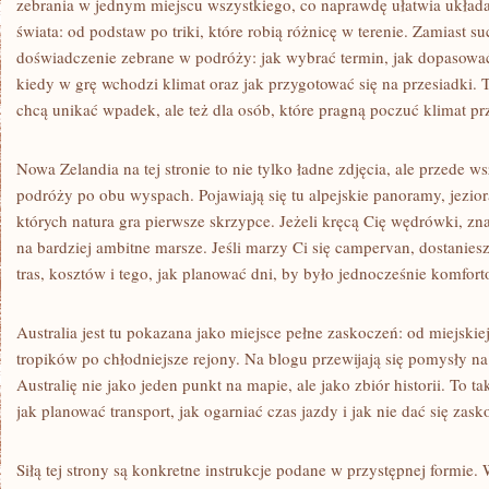
zebrania w jednym miejscu wszystkiego, co naprawdę ułatwia układa
świata: od podstaw po triki, które robią różnicę w terenie. Zamiast suc
doświadczenie zebrane w podróży: jak wybrać termin, jak dopasować
kiedy w grę wchodzi klimat oraz jak przygotować się na przesiadki. T
chcą unikać wpadek, ale też dla osób, które pragną poczuć klimat pr
Nowa Zelandia na tej stronie to nie tylko ładne zdjęcia, ale przede 
podróży po obu wyspach. Pojawiają się tu alpejskie panoramy, jeziora,
których natura gra pierwsze skrzypce. Jeżeli kręcą Cię wędrówki, znaj
na bardziej ambitne marsze. Jeśli marzy Ci się campervan, dostanie
tras, kosztów i tego, jak planować dni, by było jednocześnie komfort
Australia jest tu pokazana jako miejsce pełne zaskoczeń: od miejskie
tropików po chłodniejsze rejony. Na blogu przewijają się pomysły na
Australię nie jako jeden punkt na mapie, ale jako zbiór historii. To 
jak planować transport, jak ogarniać czas jazdy i jak nie dać się zas
Siłą tej strony są konkretne instrukcje podane w przystępnej formie. 