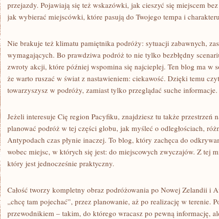
przejazdy. Pojawiają się też wskazówki, jak cieszyć się miejscem bez
jak wybierać miejscówki, które pasują do Twojego tempa i charakteru
Nie brakuje też klimatu pamiętnika podróży: sytuacji zabawnych, z
wymagających. Bo prawdziwa podróż to nie tylko bezbłędny scenariu
zwroty akcji, które później wspomina się najcieplej. Ten blog ma w s
że warto ruszać w świat z nastawieniem: ciekawość. Dzięki temu czyt
towarzyszysz w podróży, zamiast tylko przeglądać suche informacje.
Jeżeli interesuje Cię region Pacyfiku, znajdziesz tu także przestrzeń n
planować podróż w tej części globu, jak myśleć o odległościach, różn
Antypodach czas płynie inaczej. To blog, który zachęca do odkrywan
wobec miejsc, w których się jest: do miejscowych zwyczajów. Z tej 
który jest jednocześnie praktyczny.
Całość tworzy kompletny obraz podróżowania po Nowej Zelandii i Aus
„chcę tam pojechać”, przez planowanie, aż po realizację w terenie.
przewodnikiem – takim, do którego wracasz po pewną informację, ale