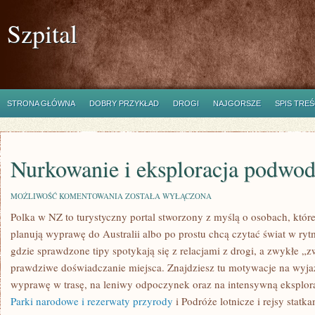
Szpital
STRONA GŁÓWNA
DOBRY PRZYKŁAD
DROGI
NAJGORSZE
SPIS TREŚ
Nurkowanie i eksploracja podwo
NURKOWANIE
MOŻLIWOŚĆ KOMENTOWANIA
ZOSTAŁA WYŁĄCZONA
I
Polka w NZ to turystyczny portal stworzony z myślą o osobach, któr
EKSPLORACJA
PODWODNA
planują wyprawę do Australii albo po prostu chcą czytać świat w ryt
gdzie sprawdzone tipy spotykają się z relacjami z drogi, a zwykłe „
prawdziwe doświadczanie miejsca. Znajdziesz tu motywacje na wyjazd
wyprawę w trasę, na leniwy odpoczynek oraz na intensywną eksplorac
Parki narodowe i rezerwaty przyrody
i Podróże lotnicze i rejsy statk