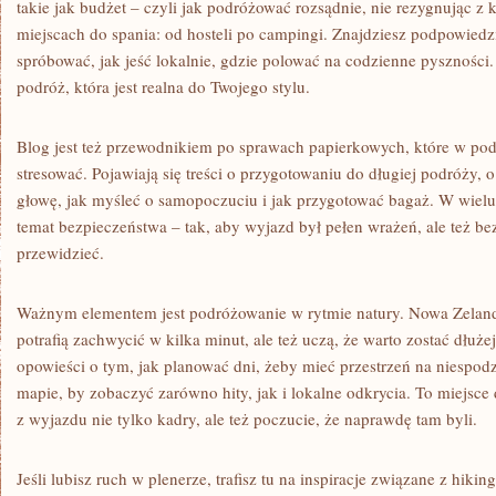
takie jak budżet – czyli jak podróżować rozsądnie, nie rezygnując z
miejscach do spania: od hosteli po campingi. Znajdziesz podpowiedz
spróbować, jak jeść lokalnie, gdzie polować na codzienne pysznośc
podróż, która jest realna do Twojego stylu.
Blog jest też przewodnikiem po sprawach papierkowych, które w pod
stresować. Pojawiają się treści o przygotowaniu do długiej podróży, 
głowę, jak myśleć o samopoczuciu i jak przygotować bagaż. W wielu 
temat bezpieczeństwa – tak, aby wyjazd był pełen wrażeń, ale też b
przewidzieć.
Ważnym elementem jest podróżowanie w rytmie natury. Nowa Zelandia 
potrafią zachwycić w kilka minut, ale też uczą, że warto zostać dłuże
opowieści o tym, jak planować dni, żeby mieć przestrzeń na niespod
mapie, by zobaczyć zarówno hity, jak i lokalne odkrycia. To miejsce
z wyjazdu nie tylko kadry, ale też poczucie, że naprawdę tam byli.
Jeśli lubisz ruch w plenerze, trafisz tu na inspiracje związane z hiki