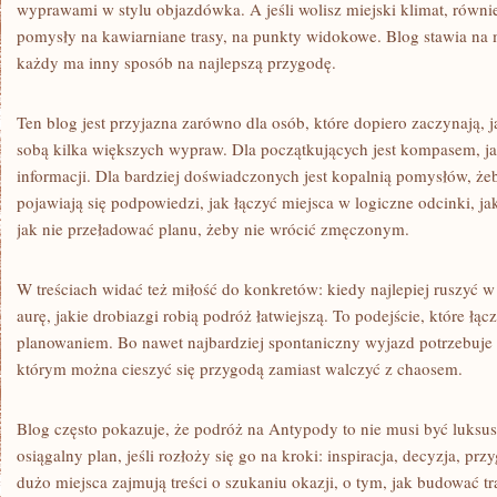
wyprawami w stylu objazdówka. A jeśli wolisz miejski klimat, również
pomysły na kawiarniane trasy, na punkty widokowe. Blog stawia na
każdy ma inny sposób na najlepszą przygodę.
Ten blog jest przyjazna zarówno dla osób, które dopiero zaczynają, ja
sobą kilka większych wypraw. Dla początkujących jest kompasem, ja
informacji. Dla bardziej doświadczonych jest kopalnią pomysłów, że
pojawiają się podpowiedzi, jak łączyć miejsca w logiczne odcinki, j
jak nie przeładować planu, żeby nie wrócić zmęczonym.
W treściach widać też miłość do konkretów: kiedy najlepiej ruszyć w
aurę, jakie drobiazgi robią podróż łatwiejszą. To podejście, które łą
planowaniem. Bo nawet najbardziej spontaniczny wyjazd potrzebuje 
którym można cieszyć się przygodą zamiast walczyć z chaosem.
Blog często pokazuje, że podróż na Antypody to nie musi być luksu
osiągalny plan, jeśli rozłoży się go na kroki: inspiracja, decyzja, pr
dużo miejsca zajmują treści o szukaniu okazji, o tym, jak budować tr