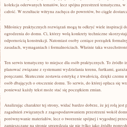
kolekcja oderwanych tematów, lecz spójna przestrzeń tematyczna, w 
całość. W rezultacie witryna zachęca do powrotów, bo ciągle dostar
Miłośnicy praktycznych rozwiązań mogą tu odkryć wiele inspiracji 
ogrodzenia do domu. Ci, którzy wolą konkrety techniczne skorzystaj
odpornością konstrukcji. Natomiast osoby ceniące porządek formalny
zasadach, wymaganiach i formalnościach. Właśnie taka wszechstronnoś
Ten serwis tematyczny to miejsce dla osób praktycznych. To źródło i
planować związane z systemami wydzielania terenu, furtkami, garaża
poręczami. Skutecznie zestawia estetykę z trwałością, dzięki czemu
osób dbających o otoczenie domu. To serwis, do której opłaca się wra
ponieważ każdy tekst może stać się początkiem zmian.
Analizując charakter tej strony, widać bardzo dobrze, że jej rolą jest
zagadnień związanych z zagospodarowaniem przestrzeni wokół domu.
porównywanie materiałów, lecz o tworzenie spójnej i wygodnej przest
zamieszczane na stronie sprawdzają się nie tylko jako źródło pomysł