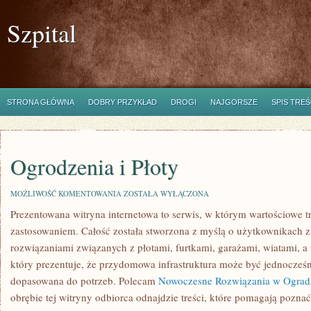
Szpital
STRONA GŁÓWNA
DOBRY PRZYKŁAD
DROGI
NAJGORSZE
SPIS TREŚ
Ogrodzenia i Płoty
OGRODZENIA
MOŻLIWOŚĆ KOMENTOWANIA
ZOSTAŁA WYŁĄCZONA
I
Prezentowana witryna internetowa to serwis, w którym wartościowe t
PŁOTY
zastosowaniem. Całość została stworzona z myślą o użytkownikach 
rozwiązaniami związanych z płotami, furtkami, garażami, wiatami, a t
który prezentuje, że przydomowa infrastruktura może być jednocześni
dopasowana do potrzeb. Polecam
Nowoczesne Rozwiązania w Ograd
obrębie tej witryny odbiorca odnajdzie treści, które pomagają pozn