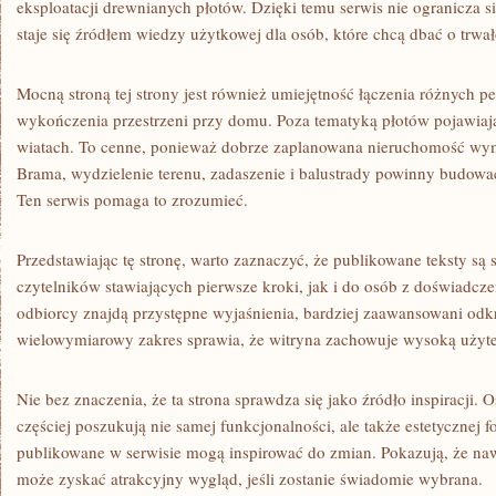
eksploatacji drewnianych płotów. Dzięki temu serwis nie ogranicza si
staje się źródłem wiedzy użytkowej dla osób, które chcą dbać o trwa
Mocną stroną tej strony jest również umiejętność łączenia różnych 
wykończenia przestrzeni przy domu. Poza tematyką płotów pojawiają s
wiatach. To cenne, ponieważ dobrze zaplanowana nieruchomość wym
Brama, wydzielenie terenu, zadaszenie i balustrady powinny budować
Ten serwis pomaga to zrozumieć.
Przedstawiając tę stronę, warto zaznaczyć, że publikowane teksty s
czytelników stawiających pierwsze kroki, jak i do osób z doświadcz
odbiorcy znajdą przystępne wyjaśnienia, bardziej zaawansowani odkr
wielowymiarowy zakres sprawia, że witryna zachowuje wysoką użyt
Nie bez znaczenia, że ta strona sprawdza się jako źródło inspiracji.
częściej poszukują nie samej funkcjonalności, ale także estetycznej 
publikowane w serwisie mogą inspirować do zmian. Pokazują, że na
może zyskać atrakcyjny wygląd, jeśli zostanie świadomie wybrana.