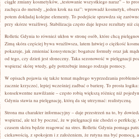
ciągłe zmiany kosmetyków, „testowanie wszystkiego naraz” – to pros
zachęca do metody „jeden krok na raz”: wprowadź kosmetyk, obserw
potem dokładaj kolejne elementy. To podejście sprawdza się zarówno 
przy skórze wrażliwej. Stabilizacja często daje lepsze rezultaty niż c
Rolletic Gdynia to również ukłon w stronę osób, które chcą pielęgno
Zimą skóra częściej bywa wrażliwsza, latem łatwiej o ciężkość kosm
pokazuje, jak zmieniać konsystencje: bogatsze formuły oraz jak mąd
od tego, czy dzień jest słoneczny. Taka sezonowość w pielęgnacji pozw
wspierać skórę wtedy, gdy potrzebuje innego rodzaju pomocy.
W opisach pojawia się także temat mądrego wyprzedzania problemów
zacznie krzyczeć, lepiej wcześniej zadbać o barierę. To prosta logika
konsekwentne nawilżanie – często robią większą różnicę niż pojedyn
Gdynia stawia na pielęgnację, którą da się utrzymać: realistyczną.
Strona ma charakter informacyjny – daje przestrzeń na to, by dowiedzie
wspierać, ale też by poczuć, że w pielęgnacji nie chodzi o perfekcję
czasem skóra będzie reagować na stres. Rolletic Gdynia pomaga patrz
ciekawością, z spokojem i z założeniem, że rutyna ma być pomocą, a 