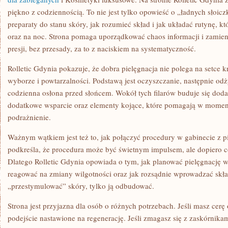
piękno z codziennością. To nie jest tylko opowieść o „ładnych słoicz
preparaty do stanu skóry, jak rozumieć skład i jak układać rutynę, k
oraz na noc. Strona pomaga uporządkować chaos informacji i zamien
presji, bez przesady, za to z naciskiem na systematyczność.
Rolletic Gdynia pokazuje, że dobra pielęgnacja nie polega na setce
wyborze i powtarzalności. Podstawą jest oczyszczanie, następnie odż
codzienna osłona przed słońcem. Wokół tych filarów buduje się dodat
dodatkowe wsparcie oraz elementy kojące, które pomagają w momen
podrażnienie.
Ważnym wątkiem jest też to, jak połączyć procedury w gabinecie z 
podkreśla, że procedura może być świetnym impulsem, ale dopiero c
Dlatego Rolletic Gdynia opowiada o tym, jak planować pielęgnację w 
reagować na zmiany wilgotności oraz jak rozsądnie wprowadzać skła
„przestymulować” skóry, tylko ją odbudować.
Strona jest przyjazna dla osób o różnych potrzebach. Jeśli masz cerę
podejście nastawione na regenerację. Jeśli zmagasz się z zaskórnika