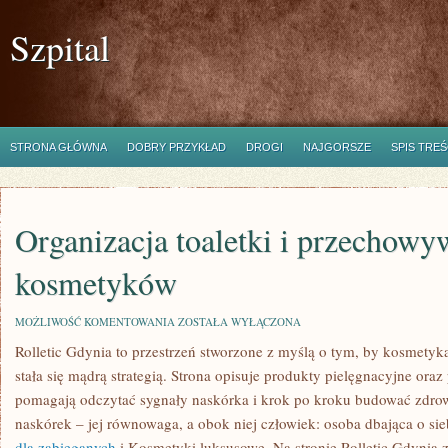
Szpital
STRONA GŁÓWNA
DOBRY PRZYKŁAD
DROGI
NAJGORSZE
SPIS TREŚ
Organizacja toaletki i przechowy
kosmetyków
ORGANIZACJA
MOŻLIWOŚĆ KOMENTOWANIA
ZOSTAŁA WYŁĄCZONA
TOALETKI
Rolletic Gdynia to przestrzeń stworzone z myślą o tym, by kosmetyk
I
PRZECHOWYWANIE
stała się mądrą strategią. Strona opisuje produkty pielęgnacyjne oraz
KOSMETYKÓW
pomagają odczytać sygnały naskórka i krok po kroku budować zdro
naskórek – jej równowaga, a obok niej człowiek: osoba dbająca o si
dla zabieganych
i Kosmetyki luksusowe. Na stronie Rolletic Gdynia z