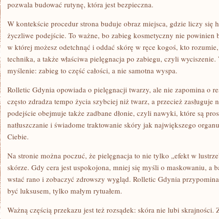
pozwala budować rutynę, która jest bezpieczna.
W kontekście procedur strona buduje obraz miejsca, gdzie liczy się hi
życzliwe podejście. To ważne, bo zabieg kosmetyczny nie powinien 
w której możesz odetchnąć i oddać skórę w ręce kogoś, kto rozumie,
technika, a także właściwa pielęgnacja po zabiegu, czyli wyciszenie.
myślenie: zabieg to część całości, a nie samotna wyspa.
Rolletic Gdynia opowiada o pielęgnacji twarzy, ale nie zapomina o re
często zdradza tempo życia szybciej niż twarz, a przecież zasługuje
podejście obejmuje także zadbane dłonie, czyli nawyki, które są pros
natłuszczanie i świadome traktowanie skóry jak największego organu,
Ciebie.
Na stronie można poczuć, że pielęgnacja to nie tylko „efekt w lustrze
skórze. Gdy cera jest uspokojona, mniej się myśli o maskowaniu, a ba
wstać rano i zobaczyć zdrowszy wygląd. Rolletic Gdynia przypomina,
być luksusem, tylko małym rytuałem.
Ważną częścią przekazu jest też rozsądek: skóra nie lubi skrajności.