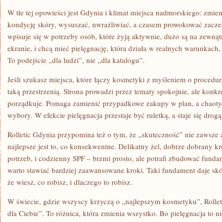
W tle tej opowieści jest Gdynia i klimat miejsca nadmorskiego: zm
kondycję skóry, wysuszać, uwrażliwiać, a czasem prowokować zaczer
wpisuje się w potrzeby osób, które żyją aktywnie, dużo są na zewnąt
ekranie, i chcą mieć pielęgnację, która działa w realnych warunkach,
To podejście „dla ludzi”, nie „dla katalogu”.
Jeśli szukasz miejsca, które łączy kosmetyki z myśleniem o procedura
taką przestrzenią. Strona prowadzi przez tematy spokojnie, ale konkre
porządkuje. Pomaga zamienić przypadkowe zakupy w plan, a chaoty
wybory. W efekcie pielęgnacja przestaje być ruletką, a staje się drogą
Rolletic Gdynia przypomina też o tym, że „skuteczność” nie zawsz
najlepsze jest to, co konsekwentne. Delikatny żel, dobrze dobrany k
potrzeb, i codzienny SPF – brzmi prosto, ale potrafi zbudować funda
warto stawiać bardziej zaawansowane kroki. Taki fundament daje skó
że wiesz, co robisz, i dlaczego to robisz.
W świecie, gdzie wszyscy krzyczą o „najlepszym kosmetyku”, Rollet
dla Ciebie”. To różnica, która zmienia wszystko. Bo pielęgnacja to n