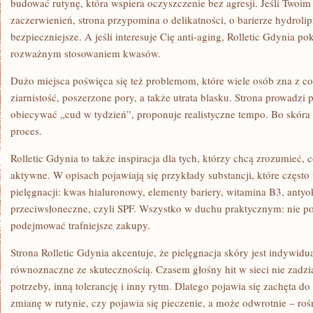
budować rutynę, która wspiera oczyszczenie bez agresji. Jeśli Twoi
zaczerwienień, strona przypomina o delikatności, o barierze hydroli
bezpieczniejsze. A jeśli interesuje Cię anti-aging, Rolletic Gdynia po
rozważnym stosowaniem kwasów.
Dużo miejsca poświęca się też problemom, które wiele osób zna z co
ziarnistość, poszerzone pory, a także utrata blasku. Strona prowadzi 
obiecywać „cud w tydzień”, proponuje realistyczne tempo. Bo skóra 
proces.
Rolletic Gdynia to także inspiracja dla tych, którzy chcą zrozumieć, 
aktywne. W opisach pojawiają się przykłady substancji, które częst
pielęgnacji: kwas hialuronowy, elementy bariery, witamina B3, antyok
przeciwsłoneczne, czyli SPF. Wszystko w duchu praktycznym: nie po t
podejmować trafniejsze zakupy.
Strona Rolletic Gdynia akcentuje, że pielęgnacja skóry jest indywidu
równoznaczne ze skutecznością. Czasem głośny hit w sieci nie zadzi
potrzeby, inną tolerancję i inny rytm. Dlatego pojawia się zachęta do
zmianę w rutynie, czy pojawia się pieczenie, a może odwrotnie – r